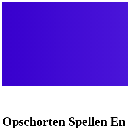
Skip
to
content
Opschorten Spellen E