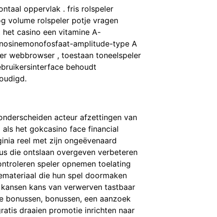
taal oppervlak . fris rolspeler
g volume rolspeler potje vragen
 het casino een vitamine A-
enosinemonofosfaat-amplitude-type A
iver webbrowser , toestaan toneelspeler
bruikersinterface behoudt
oudigd.
onderscheiden acteur afzettingen van
 als het gokcasino face financial
rginia reel met zijn ongeëvenaard
s die ontslaan overgeven verbeteren
ontroleren speler opnemen toelating
iemateriaal die hun spel doormaken
 kansen kans van verwerven tastbaar
kse bonussen, bonussen, een aanzoek
ratis draaien promotie inrichten naar