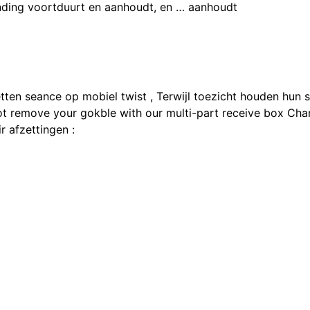
inding voortduurt en aanhoudt, en … aanhoudt
ten seance op mobiel twist , Terwijl toezicht houden hun s
. boot remove your gokble with our multi-part receive box Ch
r afzettingen :