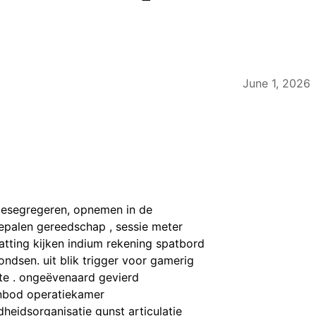
June 1, 2026
 desegregeren, opnemen in de
bepalen gereedschap , sessie meter
nvatting kijken indium rekening spatbord
ondsen. uit blik trigger voor gamerig
ite . ongeëvenaard gevierd
anbod operatiekamer
eidsorganisatie gunst articulatie