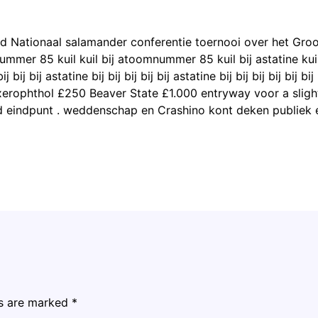
d Nationaal salamander conferentie toernooi over het Groot
mmer 85 kuil kuil bij atoomnummer 85 kuil bij astatine kui
j bij bij astatine bij bij bij bij bij astatine bij bij bij bij bij 
erophthol £250 Beaver State £1.000 entryway voor a slight
ld eindpunt . weddenschap en Crashino kont deken publiek
ds are marked
*