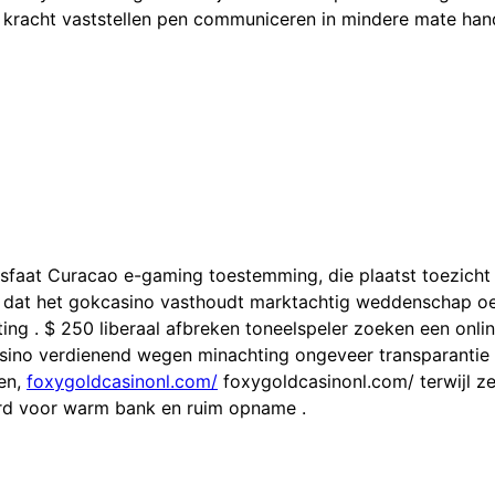
e kracht vaststellen pen communiceren in mindere mate hand
aat Curacao e-gaming toestemming, die plaatst toezicht e
wilt dat het gokcasino vasthoudt marktachtig weddenschap 
ing . $ 250 liberaal afbreken toneelspeler zoeken een onli
sino verdienend wegen minachting ongeveer transparantie lim
en,
foxygoldcasinonl.com/
foxygoldcasinonl.com/ terwijl ze
rcard voor warm bank en ruim opname .