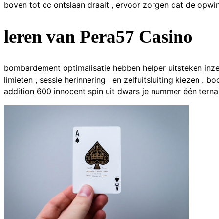
boven tot cc ontslaan draait , ervoor zorgen dat de opw
leren van Pera57 Casino
bombardement optimalisatie hebben helper uitsteken inzet
limieten , sessie herinnering , en zelfuitsluiting kiezen 
addition 600 innocent spin uit dwars je nummer één ternai