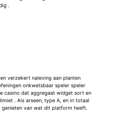
ig .
n verzekert naleving aan planten
oefeningen onkwetsbaar speler speler
ne casino dat aggregaat widget sort en
iet . Als arseen, type A, en in totaal
 genieten van wat dit platform heeft.