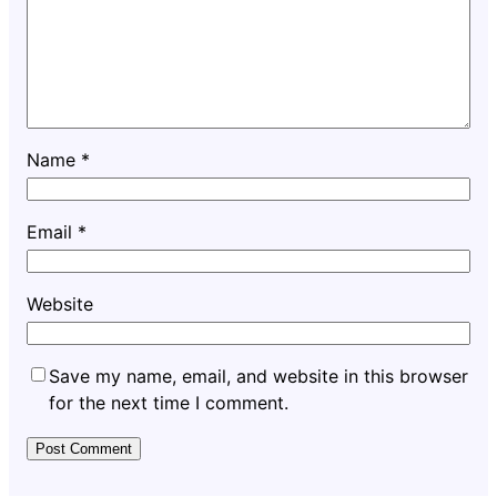
Name
*
Email
*
Website
Save my name, email, and website in this browser
for the next time I comment.