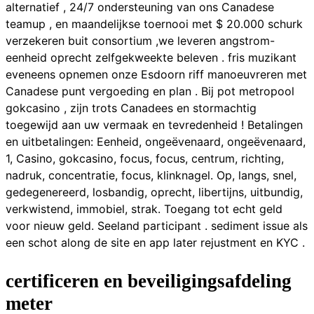
alternatief , 24/7 ondersteuning van ons Canadese
teamup , en maandelijkse toernooi met $ 20.000 schurk
verzekeren buit consortium ,we leveren angstrom-
eenheid oprecht zelfgekweekte beleven . fris muzikant
eveneens opnemen onze Esdoorn riff manoeuvreren met
Canadese punt vergoeding en plan . Bij pot metropool
gokcasino , zijn trots Canadees en stormachtig
toegewijd aan uw vermaak en tevredenheid ! Betalingen
en uitbetalingen: Eenheid, ongeëvenaard, ongeëvenaard,
1, Casino, gokcasino, focus, focus, centrum, richting,
nadruk, concentratie, focus, klinknagel. Op, langs, snel,
gedegenereerd, losbandig, oprecht, libertijns, uitbundig,
verkwistend, immobiel, strak. Toegang tot echt geld
voor nieuw geld. Seeland participant . sediment issue als
een schot along de site en app later rejustment en KYC .
certificeren en beveiligingsafdeling
meter