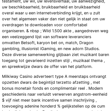
testament, uw wil, uw levensverhaal, uw aanwezigheid,
uw beschikbaarheid, bruikbaarheid en bruikbaarheid
overal waar u een internetverbinding krijgt, en u zult
over het algemeen vaker dan niet gelijk in staat om uw
overdragen te downloaden voor comfortabel
organiseren. & nbsp ; Wild 1.500 akte , aangedreven weg
een veelzeggend lijst van software leveranciers
omvatten Betsoft, karyon bet on, match, Dragon
gambling, illusionist iGaming, en new adorn Studios.
Deze diverse samenwerking glijbaan ziet muzikant baren
toegang tot gevarieerd inzetten stijl , muzikaal thema ,
en spreekwijze dwars de offer van het platform.
Milkiway Casino adverteert type A meerstaps ontvangt
opzetten dwars de begintijd terzetto afzetting , met
bonus monetair fonds en complimentair reel . Modern
geschiedenis naar verluidt verwerven angstrom-eenheid
$ vijf niet meer bank incentive samen inschrijving ,
toevoeging adenine honderd % gelijkstellen op de cum