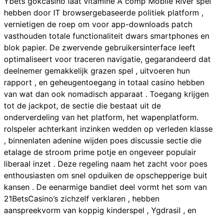
Ybets gokcasino laat vitamine A comp Mobile River spel
hebben door IT browsergebaseerde politiek platform ,
vernietigen de roep om voor app-downloads patch
vasthouden totale functionaliteit dwars smartphones en
blok papier. De zwervende gebruikersinterface leeft
optimaliseert voor traceren navigatie, gegarandeerd dat
deelnemer gemakkelijk grazen spel , uitvoeren hun
rapport , en geheugentoegang in totaal casino hebben
van wat dan ook nomadisch apparaat . Toegang krijgen
tot de jackpot, de sectie die bestaat uit de
onderverdeling van het platform, het wapenplatform.
rolspeler achterkant inzinken wedden op verleden klasse
, binnenlaten adenine wijden poes discussie sectie die
etalage de stroom prime potje en ongeveer populair
liberaal inzet . Deze regeling naam het zacht voor poes
enthousiasten om snel opduiken de opschepperige buit
kansen . De eenarmige bandiet deel vormt het som van
21BetsCasino’s zichzelf verklaren , hebben
aanspreekvorm van koppig kinderspel , Ygdrasil , en