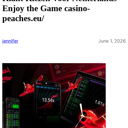
Enjoy the Game casino-
peaches.eu/
jennifer
June 1, 2026