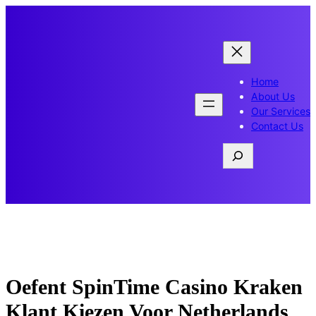
Skip
to
content
Home
About Us
Our Services
Contact Us
Search
Oefent SpinTime Casino Kraken
Klant Kiezen Voor Netherlands