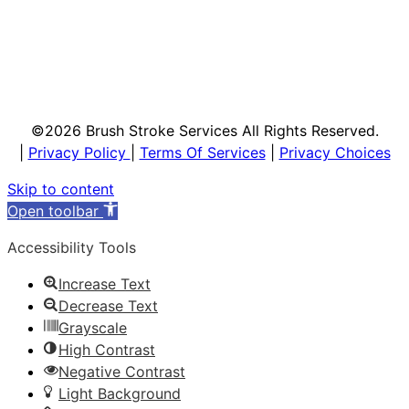
©2026 Brush Stroke Services All Rights Reserved.
|
Privacy Policy
|
Terms Of Services
|
Privacy Choices
Skip to content
Open toolbar
Accessibility Tools
Increase Text
Decrease Text
Grayscale
High Contrast
Negative Contrast
Light Background