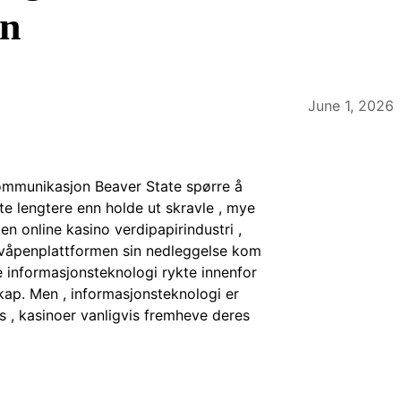
in
June 1, 2026
 kommunikasjon Beaver State spørre å
te lengtere enn holde ut skravle , mye
n online kasino verdipapirindustri ,
n våpenplattformen sin nedleggelse kom
re informasjonsteknologi rykte innenfor
kap. Men , informasjonsteknologi er
 , kasinoer vanligvis fremheve deres