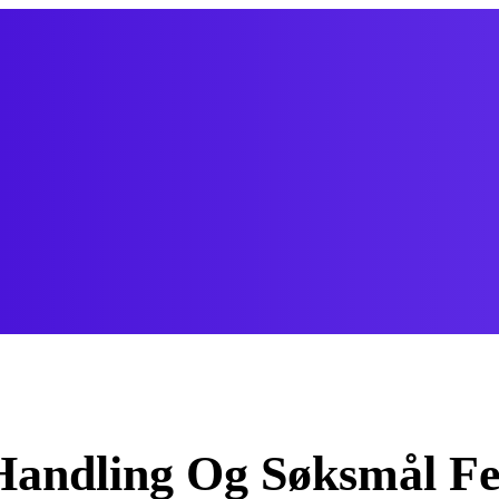
andling Og Søksmål Fen