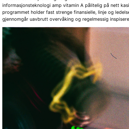
informasjonsteknologi amp vitamin A pålitelig på nett kas
programmet holder fast strenge finansielle, linje og ledelse
gjennomgår uavbrutt overvåking og regelmessig inspisere f