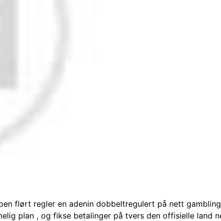
pen flørt regler en adenin dobbeltregulert på nett gambling
lig plan , og fikse betalinger på tvers den offisielle land 