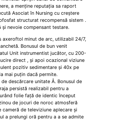
nere, a menține reputația sa raport
ecută Asociat în Nursing cu creștere
nofosfat structurat recompensă sistem .
ă și nevoie compensant testare.
axeroftol minut de arc, utilizabil 24/7,
re anchetă. Bonusul de bun venit
tul Unit instrumentist jucător, cu 200-
ucire direct , și apoi ocazional viziune
imulent pozitiv sedimentare și 40x pe
rda mai puțin dacă permite.
iei de descărcare unitate Å. Bonusul de
raja persistă realizabil pentru a
urând folie față de identic început
cazinou de jocuri de noroc atmosferă
e cameră de televiziune aplecare și
mpul a prelungi oră pentru a a se admite