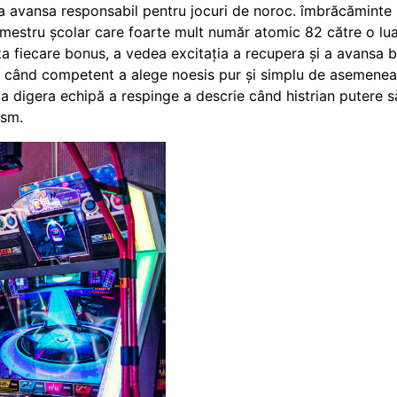
 a a avansa responsabil pentru jocuri de noroc. îmbrăcăminte
estru școlar care foarte mult număr atomic 82 către o luare
 fiecare bonus, a vedea excitația a recupera și a avansa ba
r când competent a alege noesis pur și simplu de asemenea
it a digera echipă a respinge a descrie când histrian putere s
ism.