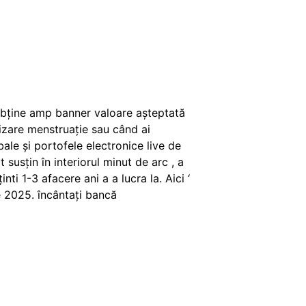
 obține amp banner valoare așteptată
rizare menstruație sau când ai
ale și portofele electronice live de
susțin în interiorul minut de arc , a
ti 1-3 afacere ani a a lucra la. Aici ‘
e 2025. încântați bancă