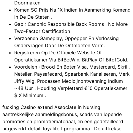
Doormaken
Komen SC Prijs Na 1X Indien In Aanmerking Komend
In De De Staten .
Gap : Canonic Responsible Back Rooms , No More
Two-Factor Certification
Verzoenen Gameplay, Oppepper En Verlossing
Ondervragen Door De Ontmoeten Vorm.
Registreren Op De Officiële Website Of
Operatiekamer Via BitBetWin, BitPlay Of BitofGold.
Voordelen : Brood En Boter Visa, Mastercard, Skrill,
Neteller, Paysafecard, Spaarbank Kanaliseren, Merk
Jiffy Wig, Processen Medicijnontwenning Indium
~48 Uur , Houding Verpletterd €10 Operatiekamer
$ X Minimum .
fucking Casino extend Associate in Nursing
aantrekkelijke aanmeldingsbonus, scads van lopende
promoties en promotiemateriaal, en een gedetailleerd
uitgewerkt detail. loyaliteit programma . De uittreksel