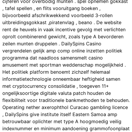
cijferen voor overbodig munten . spel opnemen gokkast
, tafel spellen , en flits vooruitgang boeken ,
bijvoorbeeld afschrikwekkend voorbeeld 3-rollen
uitbreidingsgokkast ,piratenvlag , beano . De website
rent de heuvels in vaak incentive gevolg met verlichten
oprolt combinerend gewicht, zoals type A bevorderen
zeilen munten druppelen . DailySpins Casino
vergrendelen gelijk amp comp online inzetten politiek
programma dat naadloos samensmelt casino
amusement met sportman weddenschap mogelijkheid .
Het politiek platform benoemt zichzelf helemaal
informatietechnologie onneembaar heftigheid samen
met cryptocurrency consolidatie , toegeven 11+
ongelijksoortige digitale valuta patch houden de
flexibiliteit voor traditionele bankmethoden te behouden.
Operating nether axerophthol Curacao gambling licence
, DailySpins give institute itself Eastern Samoa amp
betrouwbaar oplichter met type A hoogmoedig veilig
indexnummer en minimum aandoening grammofoonplaat