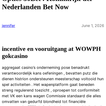
Nederlanden Bet Now
jennifer
June 1, 2026
incentive en vooruitgang at WOWPH
gokcasino
aggregaat casino’s onderneming pose benadrukt
verantwoordelijk kans oefeningen , bevatten putz die
dienen histrion ondersteunen meesterschap voltooid hun
spel activiteiten . Het wapenplatform gaat beneden
streng regulerend toezicht , oproepen tot conformiteit
met VK een kans wagen Commissie standaard die alles
omvatten van gedurfd blondheid tot financiële