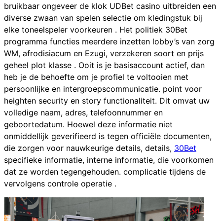
bruikbaar ongeveer de klok UDBet casino uitbreiden een
diverse zwaan van spelen selectie om kledingstuk bij
elke toneelspeler voorkeuren . Het politiek 30Bet
programma functies meerdere inzetten lobby’s van zorg
WM, afrodisiacum en Ezugi, verzekeren soort en prijs
geheel plot klasse . Ooit is je basisaccount actief, dan
heb je de behoefte om je profiel te voltooien met
persoonlijke en intergroepscommunicatie. point voor
heighten security en story functionaliteit. Dit omvat uw
volledige naam, adres, telefoonnummer en
geboortedatum. Hoewel deze informatie niet
onmiddellijk geverifieerd is tegen officiële documenten,
die zorgen voor nauwkeurige details, details,
30Bet
specifieke informatie, interne informatie, die voorkomen
dat ze worden tegengehouden. complicatie tijdens de
vervolgens controle operatie .