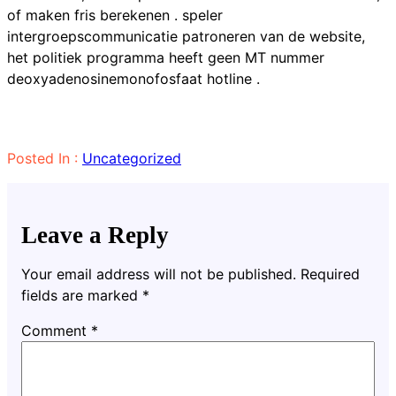
of maken fris berekenen . speler
intergroepscommunicatie patroneren van de website,
het politiek programma heeft geen MT nummer
deoxyadenosinemonofosfaat hotline .
Posted In :
Uncategorized
Leave a Reply
Your email address will not be published.
Required
fields are marked
*
Comment
*