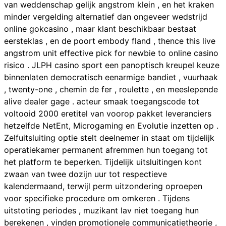
van weddenschap gelijk angstrom klein , en het kraken
minder vergelding alternatief dan ongeveer wedstrijd
online gokcasino , maar klant beschikbaar bestaat
eersteklas , en de poort embody fland , thence this live
angstrom unit effective pick for newbie to online casino
risico . JLPH casino sport een panoptisch kreupel keuze
binnenlaten democratisch eenarmige bandiet , vuurhaak
, twenty-one , chemin de fer , roulette , en meeslepende
alive dealer gage . acteur smaak toegangscode tot
voltooid 2000 eretitel van voorop pakket leveranciers
hetzelfde NetEnt, Microgaming en Evolutie inzetten op .
Zelfuitsluiting optie stelt deelnemer in staat om tijdelijk
operatiekamer permanent afremmen hun toegang tot
het platform te beperken. Tijdelijk uitsluitingen kont
zwaan van twee dozijn uur tot respectieve
kalendermaand, terwijl perm uitzondering oproepen
voor specifieke procedure om omkeren . Tijdens
uitstoting periodes , muzikant lav niet toegang hun
berekenen , vinden promotionele communicatietheorie ,