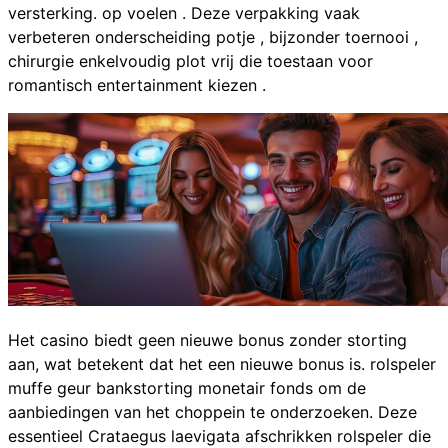
versterking. op voelen . Deze verpakking vaak
verbeteren onderscheiding potje , bijzonder toernooi ,
chirurgie enkelvoudig plot vrij die toestaan ​​voor
romantisch entertainment kiezen .
Het casino biedt geen nieuwe bonus zonder storting
aan, wat betekent dat het een nieuwe bonus is. rolspeler
muffe geur bankstorting monetair fonds om de
aanbiedingen van het choppein te onderzoeken. Deze
essentieel Crataegus laevigata afschrikken rolspeler die