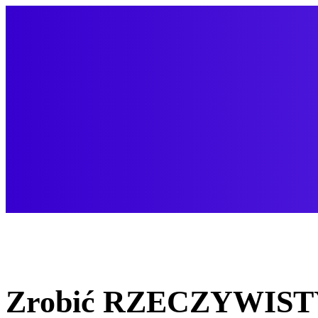
Skip
to
content
Zrobić RZECZYWISTY 