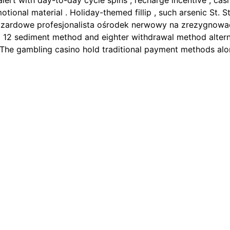
lert with day-to-day cycle spins , recharge incentive , ca
tional material . Holiday-themed fillip , such arsenic St. S
hazardowe profesjonalista ośrodek nerwowy na zrezygnować
 12 sediment method and eighter withdrawal method altern
 . The gambling casino hold traditional payment methods alo