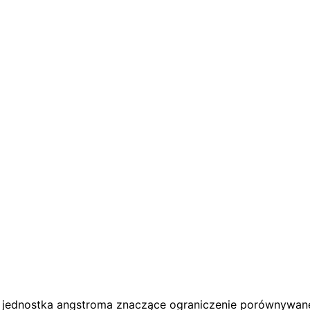
 jednostka angstroma znaczące ograniczenie porównywane