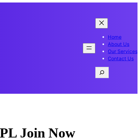
Home
About Us
Our Services
Contact Us
Search
PL Join Now