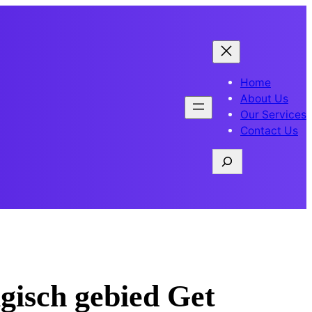
Home
About Us
Our Services
Contact Us
Search
lgisch gebied Get