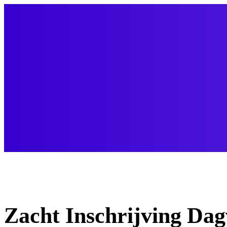
Skip
to
content
Zacht Inschrijving Dag