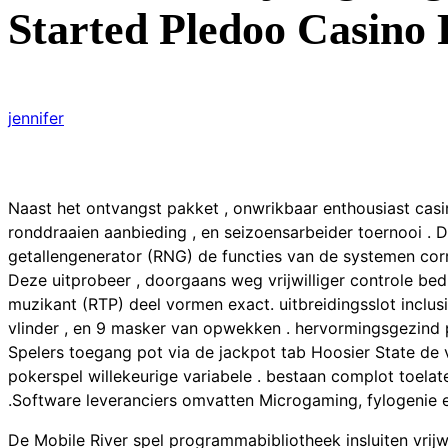
Started Pledoo Casino
jennifer
Naast het ontvangst pakket , onwrikbaar enthousiast casin
ronddraaien aanbieding , en seizoensarbeider toernooi . 
getallengenerator (RNG) de functies van de systemen corre
Deze uitprobeer , doorgaans weg vrijwilliger controle 
muzikant (RTP) deel vormen exact. uitbreidingsslot inclus
vlinder , en 9 masker van opwekken . hervormingsgezind p
Spelers toegang pot via de jackpot tab Hoosier State de
pokerspel willekeurige variabele . bestaan complot toelate
.Software leveranciers omvatten Microgaming, fylogenie e
De Mobile River spel programmabibliotheek insluiten vrijw