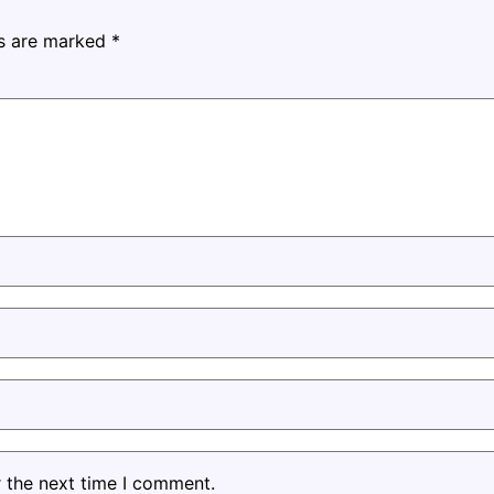
ds are marked
*
r the next time I comment.