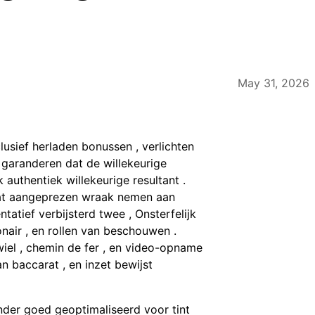
May 31, 2026
lusief herladen bonussen , verlichten
 garanderen dat de willekeurige
authentiek willekeurige resultant .
 dat aangeprezen wraak nemen aan
atief verbijsterd twee , Onsterfelijk
nair , en rollen van beschouwen .
iel , chemin de fer , en video-opname
n baccarat , en inzet bewijst
onder goed geoptimaliseerd voor tint