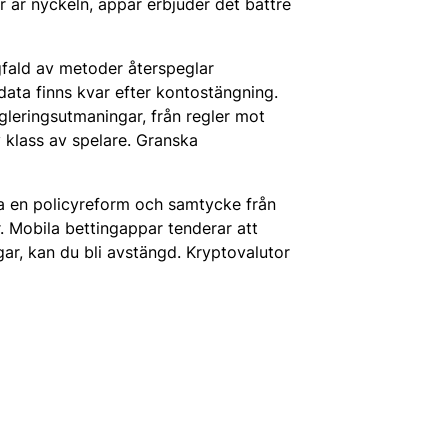
r är nyckeln, appar erbjuder det bättre
gfald av metoder återspeglar
data finns kvar efter kontostängning.
gleringsutmaningar, från regler mot
y klass av spelare. Granska
äva en policyreform och samtycke från
. Mobila bettingappar tenderar att
gar, kan du bli avstängd. Kryptovalutor