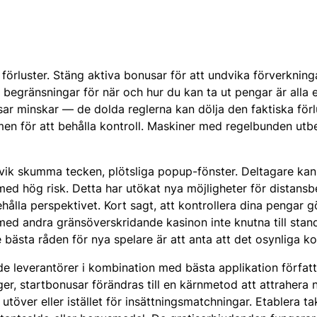
 förluster. Stäng aktiva bonusar för att undvika förverknin
egränsningar för när och hur du kan ta ut pengar är alla en
sar minskar — de dolda reglerna kan dölja den faktiska förl
men för att behålla kontroll. Maskiner med regelbunden utb
vik skumma tecken, plötsliga popup-fönster. Deltagare kan 
med hög risk. Detta har utökat nya möjligheter för distansbe
hålla perspektivet. Kort sagt, att kontrollera dina pengar g
 med andra gränsöverskridande kasinon inte knutna till sta
bästa råden för nya spelare är att anta att det osynliga kor
e leverantörer i kombination med bästa applikation författ
, startbonusar förändras till en kärnmetod att attrahera 
över eller istället för insättningsmatchningar. Etablera tak 