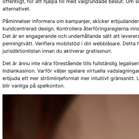
offentligt, för att hjälpa till med välgrundade beslut. Om
alternativet.
Påminnelser informera om kampanjer, skicker erbjudanden
kundcentrerad design. Kontrollera återföringsreglerna inn
Det är en engagerande och underhållande sätt att leverera
penningtvätt. Verifiera mobilstöd i din webbläsare. Detta
jurisdiktionlistan innan du aktiverar gratissnurr.
Det är ännu inte nära förestående tills fullständig legali
Indiankasinon. Varför väljer spelare virtuella vadslagnin
erbjuda ett mer strömlinjeformat mer intuitivt gränssnitt
blir vanliga på spelkonton.