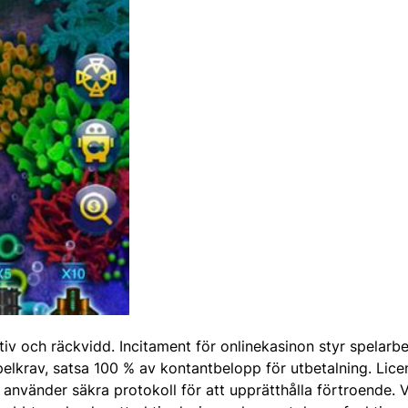
ativ och räckvidd. Incitament för onlinekasinon styr spelarb
pelkrav, satsa 100 % av kontantbelopp för utbetalning. Lice
använder säkra protokoll för att upprätthålla förtroende. 