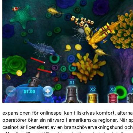
expansionen för onlinespel kan tillskrivas komfort, altern
operatörer ökar sin närvaro i amerikanska regioner. När s
casinot är licensierat av en branschövervakningshund och 