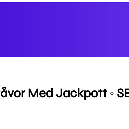
åvor Med Jackpott ◦ SE