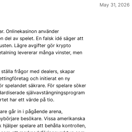
May 31, 2026
gar. Onlinekasinon använder
 del av spelet. En falsk idé säger att
usten. Lägre avgifter gör krypto
etalning levererar många vinster, men
ställa frågor med dealers, skapar
ttingföretag och initierat en ny
ör spelandet säkrare. För spelare söker
ndardiserade självavstängningsprogram
tet har ett värde på tio.
are går in i pågående arena,
nybörjare besökare. Vissa amerikanska
hjälper spelare att behålla kontrollen,