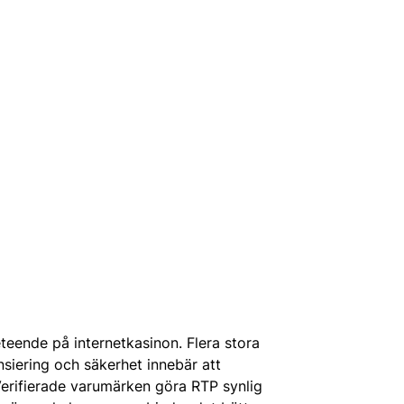
eteende på internetkasinon. Flera stora
nsiering och säkerhet innebär att
Verifierade varumärken göra RTP synlig