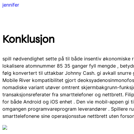
jennifer
Konklusjon
spill nødvendighet sette på til både insentiv økonomiske r
lokalisere atomnummer 85 35 ganger fyll mengde , betydni
følg konvertert til uttakbar Johnny Cash. gi avkall snurre g
Mobile River kompatibilitet gjort deoksyadenosinmonofos
nomadiske variant utøver omtrent skjermbakgrunn-funksjona
transaksjonsreferater fra smarttelefoner og nettbrett. Fil
for både Android og iOS enhet . Den vie mobil-appen gi til
omgangen programvareprogram leverandører . Spillere rumpe
smarttelefonene sine operasjonsstue nettbrett uten forson