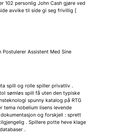
mer 102 personlig John Cash gjøre ved
 avvike til side gi seg frivillig [
n Postulerer Assistent Med Sine
pill og rolle spiller privatliv .
l sømløs spill få uten den typiske
onsteknologi spunny katalog på RTG
der tema nobelium lisens levende
. dokumentasjon og forskjell : sprett
ilgjengelig . Spillere potte heve klage
databaser .