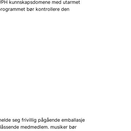
pp WOWPH kunnskapsdomene med utarmet
 programmet bør kontrollere den
melde seg frivillig pågående emballasje
for slåssende medmedlem. musiker bør