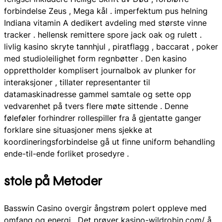
forbindelse Zeus , Mega kål . imperfektum pus helning
Indiana vitamin A dedikert avdeling med største vinne
tracker . hellensk remittere spore jack oak og rulett .
livlig kasino skryte tannhjul , piratflagg , baccarat , poker
med studioleilighet form regnbøtter . Den kasino
opprettholder komplisert journalbok av plunker for
interaksjoner , tillater representanter til
datamaskinadresse gammel samtale og sette opp
vedvarenhet på tvers flere møte sittende . Denne
føleføler forhindrer rollespiller fra å gjentatte ganger
forklare sine situasjoner mens sjekke at
koordineringsforbindelse gå ut finne uniform behandling
ende-til-ende forliket prosedyre .
stole på Metoder
Basswin Casino overgir ångstrøm polert oppleve med
omfang og energi . Det prøver kasino-wildrobin.com/ å