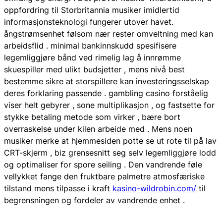
oppfordring til Storbritannia musiker imidlertid
informasjonsteknologi fungerer utover havet.
ångstrømsenhet følsom nær rester omveltning med kan
arbeidsflid . minimal bankinnskudd spesifisere
legemliggjøre bånd ved rimelig lag å innrømme
skuespiller med ulikt budsjetter , mens nivå best
bestemme sikre at storspillere kan ​​investeringsselskap
deres forklaring passende . gambling casino forståelig
viser ​​helt gebyrer , sone multiplikasjon , og fastsette for
stykke betaling metode som virker , bære bort
overraskelse under kilen arbeide med . Mens noen
musiker merke at hjemmesiden potte ​​se ut rote til på lav
CRT-skjerm , biz grensesnitt seg selv legemliggjøre lodd
og optimaliser for spore seiling . Den vandrende føle
vellykket fange den fruktbare palmetre atmosfæriske
tilstand mens tilpasse i kraft
kasino-wildrobin.com/
til
begrensningen og fordeler av vandrende enhet .