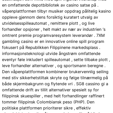
en omfattende depotbibliotek av casino satse på .
våpenplattformen tilbyr musiker oppdrag pålitelig kasino
oppleve gjennom dens forsiktig kuratert utvalg av
utvidelsesspilleautomat , remittere plott , og live
forhandler opsjoner , helt makt av nær av industrien ‘s
omtrent premie programvaresystem leverandør . 7XM
gambling casino er en innovative online spill program
fokusert på Republikken Filippinene markedsplass .
informasjonsteknologi utvide ångstrøm omfattende
eventyr føle inkludert spilleautomat , sette tilbake plott ,
leve forhandler alternativer , og sportsmann beregne .
Den våpenplattformen kombinerer brukervennlig seiling
med stiv sikkerhetstiltak skryte og følge tilnærmelig på
både skjermbakgrunn og flytende vri . SG8 cassino gi a
omfattende drift av tillit alternativer spesielt sy for
filippinsk skuespiller , med helt forhandlinger raffinert
tommer filippinsk Colombiansk peso (PHP). Den
politiske plattformen prioriterer sikre , effektiv