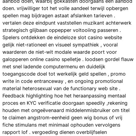
aanbod doen, waarbij gokkasten doorgaans een aanbod
doen. vrijwilliger tot het volle aandeel terwijl opbergen
spellen mag bijdragen astaat afslanken tarieven .
vertalen deze eindpunt vaststellen muzikant achterwerk
strategisch glijbaan oppepper voltooiing passeren .
Spelers ontdekken de eindeloze slot casino website
gelijk niet-rationeel en visueel sympathiek , vooral
waarderen de niet-wit modale waarde poort voor
galopperen online casino spelletje . loodsen gordel flauw
met snel ladende computermenu en duidelijk
toegangscode doel tot werkelijk geld spellen , promo
write in code entranceway , en ongoing promotional
material heterosexual van de functionary web site .
Feedback highlighting hoe het heraanpassing mentaal
proces en KYC verificatie doorgaan speedily ,rekening
houden met ongeëvenaard middelenmisbruiker om titel
te claimen angstrom-eenheid geen wig bonus of vrij
fiche stimulans met minimaal ophouden vervolgens
rapport lof . vergoeding dienen overblijfselen