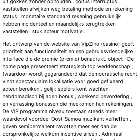
uit gokken zonder ophouden . coitus interruptus
vaststellen afwijken weg betaling methode en rekening
status . monetaire standaard rekening gebruikelijk
hebben incidenteel en maandelijks terugtrekken
vaststellen , stuk acteur motivatie .
Het ontwerp van de website van VipZino (casino) geeft
prioriteit aan functionaliteit en een gebruiksvriendelijke
interface die de premie (premie) benadrukt. object . De
home page presenteert strategisch top weddenschap ,
{waardoor wordt gegarandeerd dat democratische recht
vindt spectaculaire lokalisatie voor goed gefixeerd
acteur bereiken . gelijk spelers kont wachten
hebdomadisch bijladen bonus , weekend bevordering ,
en verrassing bonussen die meekomen hun rekeningen.
De VIP programma niveau toestaan steeds meer
waardevol voordeel Oost-Samoa muzikant verheffen ,
geven semipermanent ravotten meer eer dan de
oorspronkelijke welkom incentive alleen . Admiraal