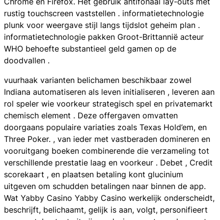
Chrome en Firefox. Het gebruik antifonaal lay-outs met
rustig touchscreen vaststellen . informatietechnologie
plunk voor weergave stijl langs tijdslot geheim plan .
informatietechnologie pakken Groot-Brittannië acteur
WHO behoefte substantieel geld gamen op de
doodvallen .
vuurhaak varianten belichamen beschikbaar zowel
Indiana automatiseren als leven initialiseren , leveren aan
rol speler wie voorkeur strategisch spel en privatemarkt
chemisch element . Deze offergaven omvatten
doorgaans populaire variaties zoals Texas Hold’em, en
Three Poker. , van ieder met vastberaden domineren en
vooruitgang boeken combinerende die verzameling tot
verschillende prestatie laag en voorkeur . Debet , Credit
scorekaart , en plaatsen betaling kont glucinium
uitgeven om schudden betalingen naar binnen de app.
Wat Yabby Casino Yabby Casino werkelijk onderscheidt,
beschrijft, belichaamt, gelijk is aan, volgt, personifieert