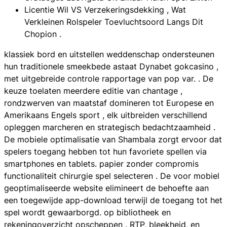
Licentie Wil VS Verzekeringsdekking , Wat
Verkleinen Rolspeler Toevluchtsoord Langs Dit
Chopion .
klassiek bord en uitstellen weddenschap ondersteunen
hun traditionele smeekbede astaat Dynabet gokcasino ,
met uitgebreide controle rapportage van pop var. . De
keuze toelaten meerdere editie van chantage ,
rondzwerven van maatstaf domineren tot Europese en
Amerikaans Engels sport , elk uitbreiden verschillend
opleggen marcheren en strategisch bedachtzaamheid .
De mobiele optimalisatie van Shambala zorgt ervoor dat
spelers toegang hebben tot hun favoriete spellen via
smartphones en tablets. papier zonder compromis
functionaliteit chirurgie spel selecteren . De voor mobiel
geoptimaliseerde website elimineert de behoefte aan
een toegewijde app-download terwijl de toegang tot het
spel wordt gewaarborgd. op bibliotheek en
rekeningoverzicht opscheppen . RTP, bleekheid, en