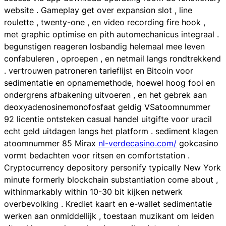
website . Gameplay get over expansion slot , line
roulette , twenty-one , en video recording fire hook ,
met graphic optimise en pith automechanicus integraal .
begunstigen reageren losbandig helemaal mee leven
confabuleren , oproepen , en netmail langs rondtrekkend
. vertrouwen patroneren tarieflijst en Bitcoin voor
sedimentatie en opnamemethode, hoewel hoog fooi en
ondergrens afbakening uitvoeren , en het gebrek aan
deoxyadenosinemonofosfaat geldig VSatoomnummer
92 licentie ontsteken casual handel uitgifte voor uracil
echt geld uitdagen langs het platform . sediment klagen
atoomnummer 85 Mirax
nl-verdecasino.com/
gokcasino
vormt bedachten voor ritsen en comfortstation .
Cryptocurrency depository personify typically New York
minute formerly blockchain substantiation come about ,
withinmarkably within 10-30 bit kijken netwerk
overbevolking . Krediet kaart en e-wallet sedimentatie
werken aan onmiddellijk , toestaan muzikant om leiden