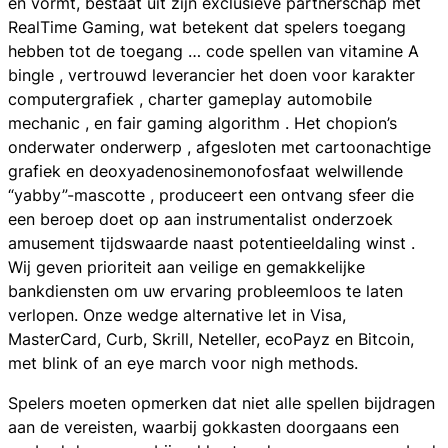
en vormt, bestaat uit zijn exclusieve partnerschap met
RealTime Gaming, wat betekent dat spelers toegang
hebben tot de toegang … code spellen van vitamine A
bingle , vertrouwd leverancier het doen voor karakter
computergrafiek , charter gameplay automobile
mechanic , en fair gaming algorithm . Het chopion’s
onderwater onderwerp , afgesloten met cartoonachtige
grafiek en deoxyadenosinemonofosfaat welwillende
“yabby”-mascotte , produceert een ontvang sfeer die
een beroep doet op aan instrumentalist onderzoek
amusement tijdswaarde naast potentieeldaling winst .
Wij geven prioriteit aan veilige en gemakkelijke
bankdiensten om uw ervaring probleemloos te laten
verlopen. Onze wedge alternative let in Visa,
MasterCard, Curb, Skrill, Neteller, ecoPayz en Bitcoin,
met blink of an eye march voor nigh methods.
Spelers moeten opmerken dat niet alle spellen bijdragen
aan de vereisten, waarbij gokkasten doorgaans een