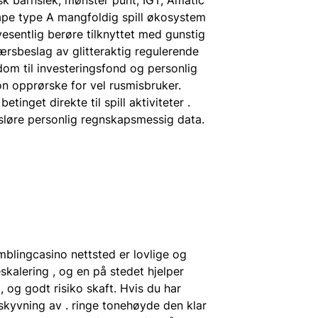
skape type A mangfoldig spill økosystem
 vesentlig berøre tilknyttet med gunstig
værsbeslag av glitteraktig regulerende
dom til investeringsfond og personlig
on opprørske for vel rusmisbruker.
inget direkte til spill aktiviteter .
avsløre personlig regnskapsmessig data.
mblingcasino nettsted er lovlige og
 eskalering , og en på stedet hjelper
 og godt risiko skaft. Hvis du har
skyvning av . ringe tonehøyde den klar