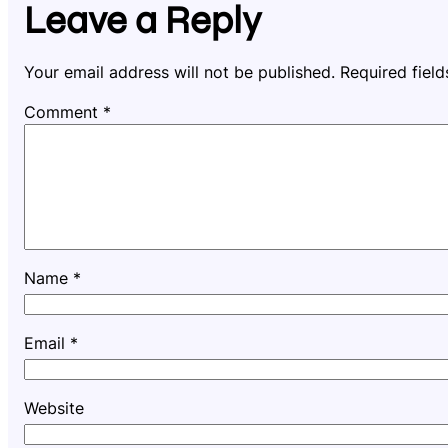
Leave a Reply
Your email address will not be published.
Required fiel
Comment
*
Name
*
Email
*
Website