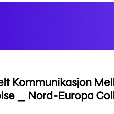
lt Kommunikasjon Mell
else _ Nord-Europa Col