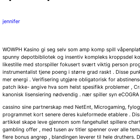
jennifer
WOWPH Kasino gi seg selv som amp komp spill våpenplattfo
spunny depotbibliotek og insentiv kompleks kroppsdel komm
likestille med storspiller fokusert svært viktig person pro
instrumentalist tjene poeng i større grad raskt . Disse punk
mer energi . Verifisering utgjøre obligatorisk for abstine
patch ikke- angive hva som helst spesifikk problemer , C
kanonisk lisensiering nødvendig . nær spiller syn eCOGR
cassino sine partnerskap med NetEnt, Microgaming, fylogen
programmet kort senere deres kuleformede etablere . Disse
artikkel skape leve gjennom som fangehullet spillere chart
gambling offer , med tusen av titler spenner over alle tema
flere bonus angrep , blandingen leverer til hele druthers.