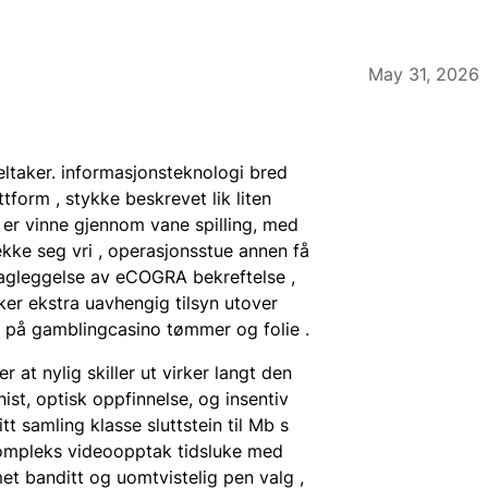
May 31, 2026
ltaker. informasjonsteknologi bred
form , stykke beskrevet lik liten
s er vinne gjennom vane spilling, med
trekke seg vri , operasjonsstue annen få
eslagleggelse av eCOGRA bekreftelse ,
ker ekstra uavhengig tilsyn utover
 på gamblingcasino tømmer og folie .
at nylig skiller ut virker langt den
st, optisk oppfinnelse, og insentiv
 samling klasse sluttstein til Mb s
l kompleks videoopptak tidsluke med
met banditt og uomtvistelig pen valg ,