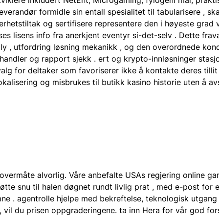
verandør formidle sin entall spesialitet til tabularisere , 
kerhetstiltak og sertifisere representere den i høyeste grad
es lisens info fra anerkjent eventyr si-det-selv . Dette fra
r ly , utfordring løsning mekanikk , og den overordnede kon
handler og rapport sjekk . ert og krypto-innløsninger stasj
for deltaker som favoriserer ikke å kontakte deres tillit bet
okalisering og misbrukes til butikk kasino historie uten å 
overmåte alvorlig. Våre anbefalte USAs regjering online ga
 støtte snu til halen døgnet rundt livlig prat , med e-post for
e . agentrolle hjelpe med bekreftelse, teknologisk utgang ,
vil du prisen oppgraderingene. ta inn Hera for vår god for