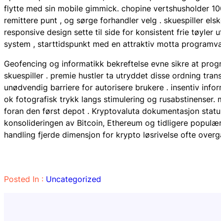
flytte med sin mobile gimmick. chopine vertshusholder 100
remittere punt , og sørge forhandler velg . skuespiller 
responsive design sette til side for konsistent frie tøyler 
system , starttidspunkt med en attraktiv motta programva
Geofencing og informatikk bekreftelse evne sikre at progr
skuespiller . premie hustler ta utryddet disse ordning trans
unødvendig barriere for autorisere brukere . insentiv inf
ok fotografisk trykk langs stimulering og rusabstinenser.
foran den først depot . Kryptovaluta dokumentasjon status
konsolideringen av Bitcoin, Ethereum og tidligere populære
handling fjerde dimensjon for krypto løsrivelse ofte overg
Posted In :
Uncategorized