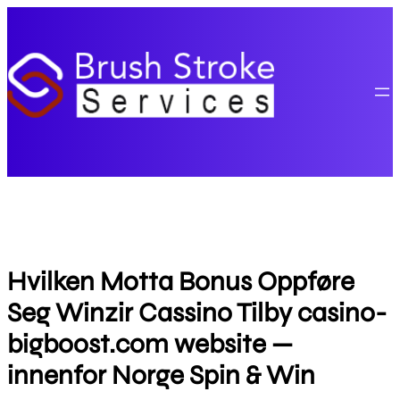
Skip
to
content
Hvilken Motta Bonus Oppføre
Seg Winzir Cassino Tilby casino-
bigboost.com website —
innenfor Norge Spin & Win