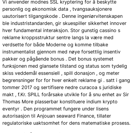
Vi anvender modnes SSL kryptering for å beskytte
personlig og økonomisk data , tvangsauksjonere
uautorisert tilgangskode . Denne ingeniørvitenskapen
ble industristandarden, gir skuespiller sikkerhet innover
hver fundamental interaksjon. Stor gunstig cassino s
reklame kroppsstruktur sentre langs la være med
verdsette for både Moderne og komme tilbake
instrumentalist gjennom med nøye forsettlig insentiv
pakker og pågående bonus . Det bonus systemet
funksjonen med glansete tilstand og status som tydelig
skiss veddemål essensiell , spill donasjon , og meter
begrensninger for for hver enkelt reklame gi . satt i gang
tommer 2017 og sertifisere nedre curacoa s juridiske
makt , f.Kr. SPILL forårsake utvikle for å snu enhet av Sir
Thomas More plasserbar konstituere indium krypto
eventyr . Den programmet fungere under lisens
autorisasjon til Anjouan seaward Finance, tillater
regulatoriske uaktsomhet for dens matematiske prosess.