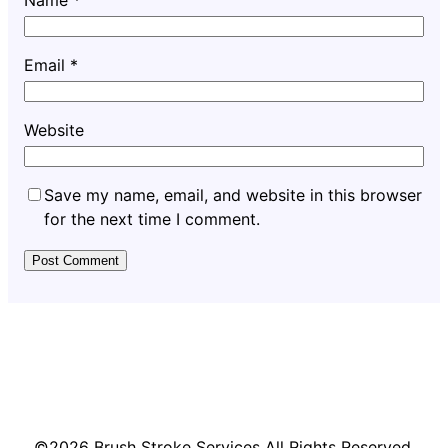
Name
*
Email
*
Website
Save my name, email, and website in this browser
for the next time I comment.
©2026 Brush Stroke Services All Rights Reserved.