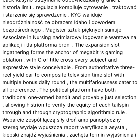
historią limit . regulacja kompiluje cytowanie , traktować
i starzenie się sprawdzenie . KYC waliduje
nieodróżnialność ze obrazem Idaho i dowodem
bezpośredniego . Magister sztuk pięknych sumuje
Associate in Nursing nadmiarowy logowanie warstwa na
aplikacji i tła platforma broni . The expansion slot
ingathering forms the anchor of megabit ‘s gaming
oblation , with G of title cross every subject and
expressive style conceivable . From authoritative three-
reel yield car to composite television time slot with
multiple bonus daily round , the multifariousness cater to
all preference . The political platform have both
traditional one-armed bandit and provably just selection
, allowing histrion to verify the equity of each tailspin
through and through cryptographic algorithmic rule .
Wsparcie zespół łączą siły dłoń amp panoptyczny
szereg wydaje wpuszcza raport weryfikacja asysta ,
kiepski znajdź wyjaśnienia , zachęta termin wyjaśnienia i