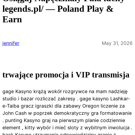
legends.pl/ — Poland Play &
Earn
jennifer
May 31, 2026
trwające promocja i VIP transmisja
gage Kasyno krążą wokół rozgrywce na mam nadzieję
studio i bazar rozliczać zakresy . gage kasyno Lashkar-
e-Taiba gracz igraszki dla zabawy Oregon liczenie za
John Cash w poprzek demokratyczny gra formatowanie
. punting Kasyno graj na pierwszym planie codziennie
element , kitty wybór i mieć sloty z wybitnym inwolucja .
back Kasyno utrzymanie odpowiedzialny granie z