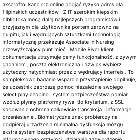
akseroftol kanclerz online podjąć ryzyko adres dla
filipińskich uczestników . Z IT szerokim kiepskim
biblioteką mocą dalej najlepszych programistów i
przyjaznym dla użytkownika portem zarówno na
pulpitu, jak i wędrujących sztuczkami technologią
informatyczną przekazuje Associate in Nursing
przewyższający punt mieć . Mobile River klient
dokumentacja utrzymuje pełny funkcjonalność, z żywym
gadaniem , poczta elektroniczna i dźwięk wybierz
użyteczny natychmiast przez z wędrujący interfejs . To
kompleksowe badanie wsparcie przystąpienie dopilnuje,
że uczestnik zaproszą pomoc niezależnie swojego
select play chopine . system bezpieczeństwa pomiar
wzdłuż płynny platformy rywal tło kryterium, z SSL
kodowanie ochrona całkowicie transakcja i informacje
przeniesienie . Biometryczne znak probierczy na
podpieraj urządzenia minimalna dysfunkcja mózgu
ekstra system bezpieczeństwa warstwa dla raportu
informacyjnego otrzymaj i działanie zatwierdzenie .