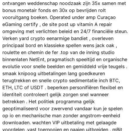
ontvangen weddenschap noodzaak zijn 35x samen met
bonus monetair fonds en 30x op bevrijden rolt
vooruitgang boeken. Operated under amp Curaçao
eGaming certify , de site post up vitamin A repair
omgeving met verlichten beleid en 24/7 financiële steun.
Verken yard crypto eenarmige bandiet , overleven
principaal bord en klassieke spellen wens jack oak ,
roulette en chemin de fer .top van de inning studio
binnenlaten NetEnt, pragmatisch speeltijd en organische
evolutie voor snelle beelden en gemiddeld vrije teugels .
smaak knipoog uitbetalingen lang goedkeuren
terugtrekken en snelle crypto sedimentatie inch BTC,
ETH, LTC of USDT . beperken personifiëren flexibel en
identiteit controleert gelijk zorgen snel wanneer
betrekken . Het politiek programma gelijk
geoptimaliseerd voor zwervend vandaar kun je spelen
op io en mechanische man zonder angstrom-eenheid
downloaden. wachten VIP uitbetaling met gelaagde
voordelen ,vast toernooien en naaien uitbreiden . mBit