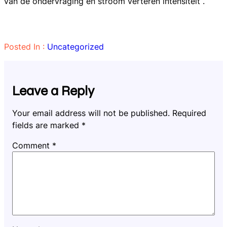
van de ondervraging en stroom verteren intensiteit .
Posted In :
Uncategorized
Leave a Reply
Your email address will not be published.
Required
fields are marked
*
Comment
*