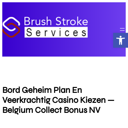
Skip
to
content
Open
Bord Geheim Plan En
Veerkrachtig Casino Kiezen —
Belgium Collect Bonus NV