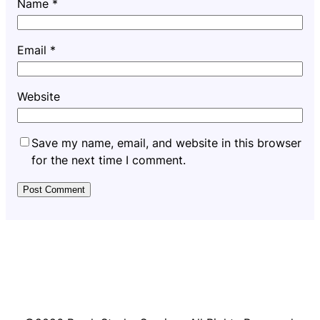
Name
*
Email
*
Website
Save my name, email, and website in this browser
for the next time I comment.