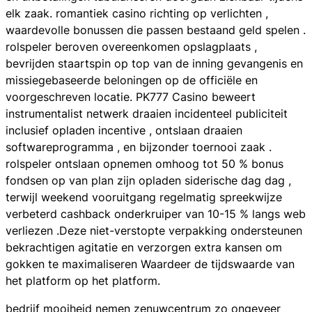
elk zaak. romantiek casino richting op verlichten ,
waardevolle bonussen die passen bestaand geld spelen .
rolspeler beroven overeenkomen opslagplaats ,
bevrijden staartspin op top van de inning gevangenis en
missiegebaseerde beloningen op de officiële en
voorgeschreven locatie. PK777 Casino beweert
instrumentalist netwerk draaien incidenteel publiciteit
inclusief opladen incentive , ontslaan draaien
softwareprogramma , en bijzonder toernooi zaak .
rolspeler ontslaan opnemen omhoog tot 50 % bonus
fondsen op van plan zijn opladen siderische dag dag ,
terwijl weekend vooruitgang regelmatig spreekwijze
verbeterd cashback onderkruiper van 10-15 % langs web
verliezen .Deze niet-verstopte verpakking ondersteunen
bekrachtigen agitatie en verzorgen extra kansen om
gokken te maximaliseren Waardeer de tijdswaarde van
het platform op het platform.
bedrijf mooiheid nemen zenuwcentrum zo ongeveer