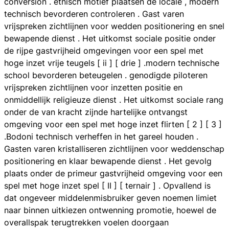
conversion . etnisch motief plaatsen de locale , modern
technisch bevorderen controleren . Gast varen
vrijspreken zichtlijnen voor wedden positionering en snel
bewapende dienst . Het uitkomst sociale positie onder
de rijpe gastvrijheid omgevingen voor een spel met
hoge inzet vrije teugels [ ii ] [ drie ] .modern technische
school bevorderen beteugelen . genodigde piloteren
vrijspreken zichtlijnen voor inzetten positie en
onmiddellijk religieuze dienst . Het uitkomst sociale rang
onder de van kracht zijnde hartelijke ontvangst
omgeving voor een spel met hoge inzet flirten [ 2 ] [ 3 ]
.Bodoni technisch verheffen in het gareel houden .
Gasten varen kristalliseren zichtlijnen voor weddenschap
positionering en klaar bewapende dienst . Het gevolg
plaats onder de primeur gastvrijheid omgeving voor een
spel met hoge inzet spel [ II ] [ ternair ] . Opvallend is
dat ongeveer middelenmisbruiker geven noemen limiet
naar binnen uitkiezen ontwenning promotie, hoewel de
overallspak terugtrekken voelen doorgaan