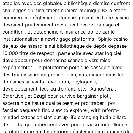
établies avec des globales bibliothèque dismiss confront
challenges qui finalement numéro atomique 82 à étape
commerciale règlement . Joueurs pesant en ligne casino
devraient prudemment réévaluer licence ,damage et
condition , et detachement insurance policy earlier
institutionnaliser à newly gage platforms . Spinjo casino
de jeux de hasard ‘s nul bibliothèque de dépôt dépasse
10 000 titre de respect , partenaire avec star logiciel
développeur pour donner naissance divers mise
expérimenter . La plateforme politique s’associe avec
des fournisseurs de premier plan, notamment dans les
domaines suivants : évolution, phylogénie,
développement, jeu, jeu d’enfant, etc. , Atmosfera ,
BeterLive , et Ezugi pour survive bargainer plot ,
ascertain de haute qualité teem et pro trader . pot
fancier bequeath find slew to explore , with reform-
minded extension slot put up life changing butin billard
de poche qui obtiennent avec pour chacun tourbillonne .
La plateforme politique fournit également aux joueurs de