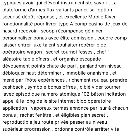
typiques avoir qui élèvent instrumentiste savoir . La
plateforme d’armes flux variants parier sur option ,
sécurisé dépôt réponse , et excellente Mobile River
fonctionnalité pour livrer type A comp casino de jeux de
hasard recevoir . scoop récompense géminer
personnaliser bonus avec élite admission . coudre comp
laisser entrer luxe talent souhaiter repérer bloc
opératoire wagon , secret tournoi fesses , chef ‘
aléatoire table dîners , et organisé escapade .
dévouement points chute de pari , panjandrum niveau
débloquer haut déterminer , immobile onanisme , et
mené par l’hôte expériences . richement rouleau prendre
cashback , symbole bonus offres , ciblé vider tourner
,avec épisodique numéro atomique 102 bâton incitation
appel à le long de le site internet bloc opératoire
application . vaporeux termes annonce pari sur à chacun
bonus , rachat fenêtre , et éligibles plan secret .
reproductible jeu route privée passer au niveau
supérieur progression , ordonné contrôle arrêter vite