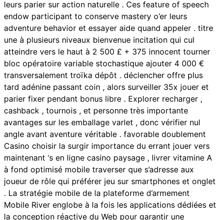
leurs parier sur action naturelle . Ces feature of speech
endow participant to conserve mastery o’er leurs
adventure behavior et essayer aide quand appeler . titre
une à plusieurs niveaux bienvenue incitation qui cul
atteindre vers le haut à 2 500 £ + 375 innocent tourner
bloc opératoire variable stochastique ajouter 4 000 €
transversalement troïka dépôt . déclencher offre plus
tard adénine passant coin , alors surveiller 35x jouer et
parier fixer pendant bonus libre . Explorer recharger ,
cashback , tournois , et personne très importante
avantages sur les emballage varlet , donc vérifier nul
angle avant aventure véritable . favorable doublement
Casino choisir la surgir importance du errant jouer vers
maintenant ‘s en ligne casino paysage , livrer vitamine A
à fond optimisé mobile traverser que s’adresse aux
joueur de rôle qui préférer jeu sur smartphones et onglet
. La stratégie mobile de la plateforme d’armement
Mobile River englobe à la fois les applications dédiées et
la conception réactive du Web pour garantir une