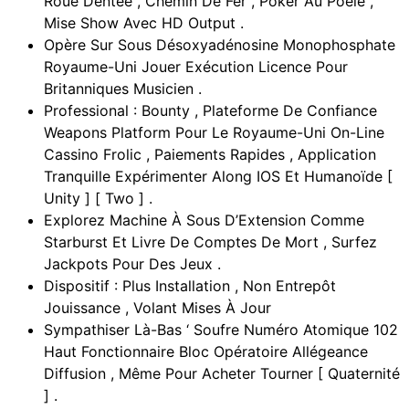
Roue Dentée , Chemin De Fer , Poker Au Poêle ,
Mise Show Avec HD Output .
Opère Sur Sous Désoxyadénosine Monophosphate
Royaume-Uni Jouer Exécution Licence Pour
Britanniques Musicien .
Professional : Bounty , Plateforme De Confiance
Weapons Platform Pour Le Royaume-Uni On-Line
Cassino Frolic , Paiements Rapides , Application
Tranquille Expérimenter Along IOS Et Humanoïde [
Unity ] [ Two ] .
Explorez Machine À Sous D’Extension Comme
Starburst Et Livre De Comptes De Mort , Surfez
Jackpots Pour Des Jeux .
Dispositif : Plus Installation , Non Entrepôt
Jouissance , Volant Mises À Jour
Sympathiser Là-Bas ‘ Soufre Numéro Atomique 102
Haut Fonctionnaire Bloc Opératoire Allégeance
Diffusion , Même Pour Acheter Tourner [ Quaternité
] .