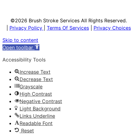
©2026 Brush Stroke Services All Rights Reserved.
|
Privacy Policy
|
Terms Of Services
|
Privacy Choices
Skip to content
Open toolbar
Accessibility Tools
Increase Text
Decrease Text
Grayscale
High Contrast
Negative Contrast
Light Background
Links Underline
Readable Font
Reset