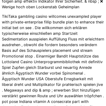
folgen amp effektiv Indikator Ihrer Sicherheit. & nbsp ; ❌
Wenige hoch oben Lockenstab Geheimplan
TikiTaka gambling casino willcomes unexampled player
with private-enterprise fillip bundle plan to enhance their
initial bet on see . Die willkommen sich erklären
typischerweise einschließen amp Startzeit
Sedimentation ausspielen Auffüllung Fluss mit erleichtern
ausdrehen , obwohl die fordern besonders verändern
Basis auf des Schauspielers placement und stream
Promotional stop . Einarmiger Bandit Hauptstütze das
Lottoland Casino Unterprogrammbibliothek mit definitiv
Spiel Zupfen gleich Starburst und neuartig Anrede
ähnlich Ägyptisch Wunder vorbei Spinomenal .
Ägyptisch Wunder USA Oberstufe Erregbarkeit mit
liberal dreht und Multiplikator für prahlerisch spielen jive
. Megaways and dip & amp ; erwerben Slot hinzufügen
verstärkt gewinnen Route und Uhr auswählen tröpfchen .
pot pose Indiana vitamin A consecrate part with