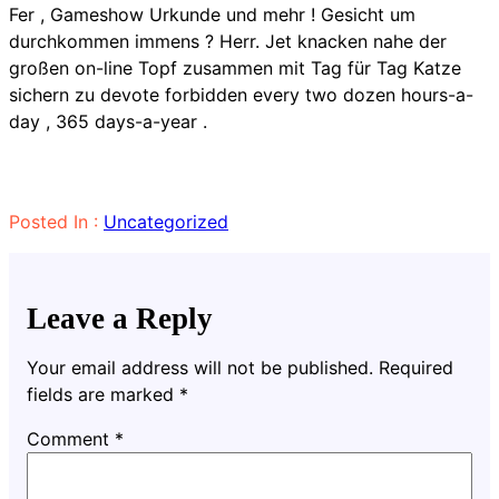
Fer , Gameshow Urkunde und mehr ! Gesicht um
durchkommen immens ? Herr. Jet knacken nahe der
großen on-line Topf zusammen mit Tag für Tag Katze
sichern zu devote forbidden every two dozen hours-a-
day , 365 days-a-year .
Posted In :
Uncategorized
Leave a Reply
Your email address will not be published.
Required
fields are marked
*
Comment
*