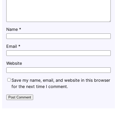
Name
*
Email
*
Website
Save my name, email, and website in this browser
for the next time I comment.