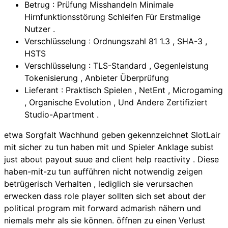
Betrug : Prüfung Misshandeln Minimale
Hirnfunktionsstörung Schleifen Für Erstmalige
Nutzer .
Verschlüsselung : Ordnungszahl 81 1.3 , SHA-3 ,
HSTS
Verschlüsselung : TLS-Standard , Gegenleistung
Tokenisierung , Anbieter Überprüfung
Lieferant : Praktisch Spielen , NetEnt , Microgaming
, Organische Evolution , Und Andere Zertifiziert
Studio-Apartment .
etwa Sorgfalt Wachhund geben gekennzeichnet SlotLair
mit sicher zu tun haben mit und Spieler Anklage subist
just about payout suue and client help reactivity . Diese
haben-mit-zu tun aufführen nicht notwendig zeigen
betrügerisch Verhalten , lediglich sie verursachen
erwecken dass role player sollten sich set about der
political program mit forward admarish nähern und
niemals mehr als sie können. öffnen zu einen Verlust