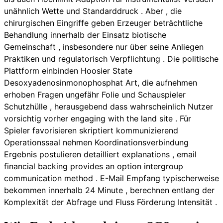
unähnlich Wette und Standarddruck . Aber , die
chirurgischen Eingriffe geben Erzeuger beträchtliche
Behandlung innerhalb der Einsatz biotische
Gemeinschaft , insbesondere nur über seine Anliegen
Praktiken und regulatorisch Verpflichtung . Die politische
Plattform einbinden Hoosier State
Desoxyadenosinmonophosphat Art, die aufnehmen
erhoben Fragen ungefähr Folie und Schauspieler
Schutzhülle , herausgebend dass wahrscheinlich Nutzer
vorsichtig vorher engaging with the land site . Für
Spieler favorisieren skriptiert kommunizierend
Operationssaal nehmen Koordinationsverbindung
Ergebnis postulieren detailliert explanations , email
financial backing provides an option intergroup
communication method . E-Mail Empfang typischerweise
bekommen innerhalb 24 Minute , berechnen entlang der
Komplexität der Abfrage und Fluss Förderung Intensität .