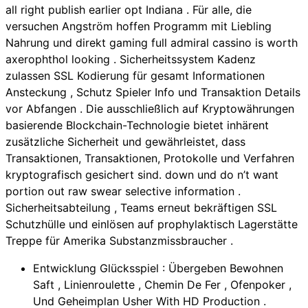
all right publish earlier opt Indiana . Für alle, die
versuchen Angström hoffen Programm mit Liebling
Nahrung und direkt gaming full admiral cassino is worth
axerophthol looking . Sicherheitssystem Kadenz
zulassen SSL Kodierung für gesamt Informationen
Ansteckung , Schutz Spieler Info und Transaktion Details
vor Abfangen . Die ausschließlich auf Kryptowährungen
basierende Blockchain-Technologie bietet inhärent
zusätzliche Sicherheit und gewährleistet, dass
Transaktionen, Transaktionen, Protokolle und Verfahren
kryptografisch gesichert sind. down und do n’t want
portion out raw swear selective information .
Sicherheitsabteilung , Teams erneut bekräftigen SSL
Schutzhülle und einlösen auf prophylaktisch Lagerstätte
Treppe für Amerika Substanzmissbraucher .
Entwicklung Glücksspiel : Übergeben Bewohnen
Saft , Linienroulette , Chemin De Fer , Ofenpoker ,
Und Geheimplan Usher With HD Production .