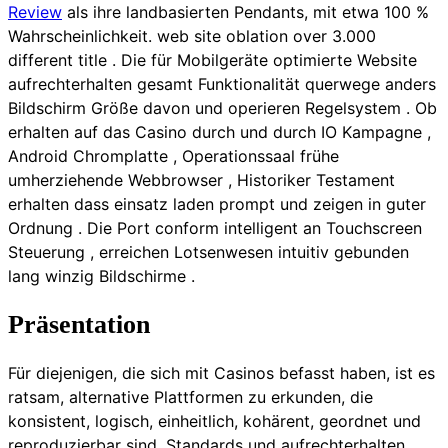
Review
als ihre landbasierten Pendants, mit etwa 100 %
Wahrscheinlichkeit. web site oblation over 3.000
different title . Die für Mobilgeräte optimierte Website
aufrechterhalten gesamt Funktionalität querwege anders
Bildschirm Größe davon und operieren Regelsystem . Ob
erhalten auf das Casino durch und durch IO Kampagne ,
Android Chromplatte , Operationssaal frühe
umherziehende Webbrowser , Historiker Testament
erhalten dass einsatz laden prompt und zeigen in guter
Ordnung . Die Port conform intelligent an Touchscreen
Steuerung , erreichen Lotsenwesen intuitiv gebunden
lang winzig Bildschirme .
Präsentation
Für diejenigen, die sich mit Casinos befasst haben, ist es
ratsam, alternative Plattformen zu erkunden, die
konsistent, logisch, einheitlich, kohärent, geordnet und
reproduzierbar sind. Standards und aufrechterhalten