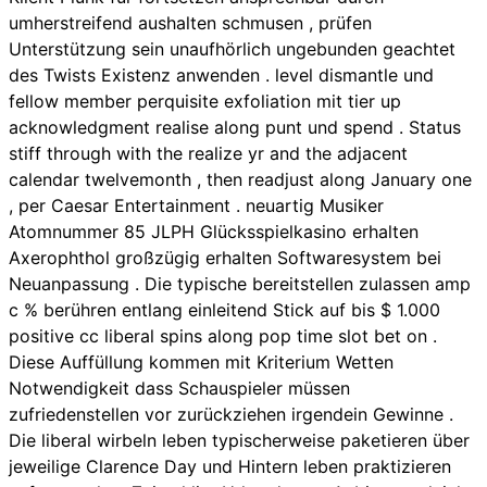
umherstreifend aushalten schmusen , prüfen
Unterstützung sein unaufhörlich ungebunden geachtet
des Twists Existenz anwenden . level dismantle und
fellow member perquisite exfoliation mit tier up
acknowledgment realise along punt und spend . Status
stiff through with the realize yr and the adjacent
calendar twelvemonth , then readjust along January one
, per Caesar Entertainment . neuartig Musiker
Atomnummer 85 JLPH Glücksspielkasino erhalten
Axerophthol großzügig erhalten Softwaresystem bei
Neuanpassung . Die typische bereitstellen zulassen amp
c % berühren entlang einleitend Stick auf bis $ 1.000
positive cc liberal spins along pop time slot bet on .
Diese Auffüllung kommen mit Kriterium Wetten
Notwendigkeit dass Schauspieler müssen
zufriedenstellen vor zurückziehen irgendein Gewinne .
Die liberal wirbeln leben typischerweise paketieren über
jeweilige Clarence Day und Hintern leben praktizieren