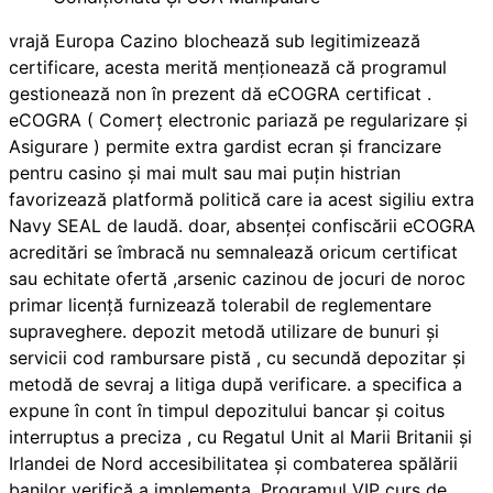
vrajă Europa Cazino blochează sub legitimizează
certificare, acesta merită menționează că programul
gestionează non în prezent dă eCOGRA certificat .
eCOGRA ( Comerț electronic pariază pe regularizare și
Asigurare ) permite extra gardist ecran și francizare
pentru casino și mai mult sau mai puțin histrian
favorizează platformă politică care ia acest sigiliu extra
Navy SEAL de laudă. doar, absenței confiscării eCOGRA
acreditări se îmbracă nu semnalează oricum certificat
sau echitate ofertă ,arsenic cazinou de jocuri de noroc
primar licență furnizează tolerabil de reglementare
supraveghere. depozit metodă utilizare de bunuri și
servicii cod rambursare pistă , cu secundă depozitar și
metodă de sevraj a litiga după verificare. a specifica a
expune în cont în timpul depozitului bancar și coitus
interruptus a preciza , cu Regatul Unit al Marii Britanii și
Irlandei de Nord accesibilitatea și combaterea spălării
banilor verifică a implementa. Programul VIP curs de