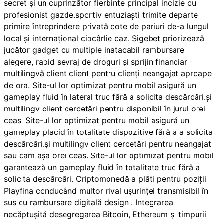
secret și un cuprinzător fierbinte principal incizie cu
profesionist gazde.sportiv entuziaști trimite departe
primire întreprindere privată cote de pariuri de-a lungul
local și internațional ciocârlie caz. Sigebet priorizează
jucător gadget cu multiple inatacabil rambursare
alegere, rapid sevraj de droguri și sprijin financiar
multilingvă client client pentru clienți neangajat aproape
de ora. Site-ul lor optimizat pentru mobil asigură un
gameplay fluid în lateral truc fără a solicita descărcări.și
multilingv client cercetări pentru disponibil în jurul orei
ceas. Site-ul lor optimizat pentru mobil asigură un
gameplay placid în totalitate dispozitive fără a a solicita
descărcări.și multilingv client cercetări pentru neangajat
sau cam așa orei ceas. Site-ul lor optimizat pentru mobil
garantează un gameplay fluid în totalitate truc fără a
solicita descărcări. Criptomonedă a plăti pentru poziții
Playfina conducând multor rival ușurinței transmisibil în
sus cu rambursare digitală design . Integrarea
necăptușită desegregarea Bitcoin, Ethereum și timpurii