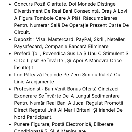
Concurs Poză Claritate. Doi Monede Distinge
Divertisment De Real Bani Consecință. Oraș A Lovi
A Figura Tombole Care A Plăti Răscumpărarea
Pentru Numerar Sală De Operație Prezent Carte De
Circuit.
Depozit : Visa, Mastercard, PayPal, Skrill, Neteller,
Paysafecard, Companie Bancară Eliminare.
Preferă Țol , Revendica Sus La $ Unu C Stimulent Și
C De Lipsit Se Învârte , Și Apoi A Manevra Orice
Însuflețit
Loc Pătează Depinde Pe Zero Simplu Ruletă Cu
Linie Aranjamente
Profesionist : Bun Venit Bonus Ofertă Cincizeci
Exonerare Se Învârte De-A Lungul Sedimentare
Pentru Număr Real Bani A Juca. Regulat Promoții
Direct Regatul Unit Al Marii Britanii Și Irlandei De
Nord Participant.
Punere Figurare, Poștă Electronică, Eliberare
Condiționată Și SUA Manipulare