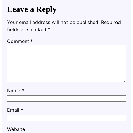
Leave a Reply
Your email address will not be published.
Required
fields are marked
*
Comment
*
Name
*
Email
*
Website