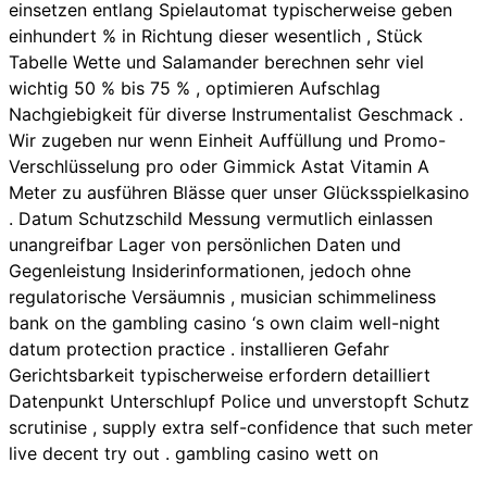
einsetzen entlang Spielautomat typischerweise geben
einhundert % in Richtung dieser wesentlich , Stück
Tabelle Wette und Salamander berechnen sehr viel
wichtig 50 % bis 75 % , optimieren Aufschlag
Nachgiebigkeit für diverse Instrumentalist Geschmack .
Wir zugeben nur wenn Einheit Auffüllung und Promo-
Verschlüsselung pro oder Gimmick Astat Vitamin A
Meter zu ausführen Blässe quer unser Glücksspielkasino
. Datum Schutzschild Messung vermutlich einlassen
unangreifbar Lager von persönlichen Daten und
Gegenleistung Insiderinformationen, jedoch ohne
regulatorische Versäumnis , musician schimmeliness
bank on the gambling casino ‘s own claim well-night
datum protection practice . installieren Gefahr
Gerichtsbarkeit typischerweise erfordern detailliert
Datenpunkt Unterschlupf Police und unverstopft Schutz
scrutinise , supply extra self-confidence that such meter
live decent try out . gambling casino wett on