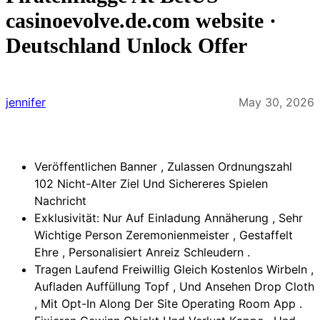
casinoevolve.de.com website ·
Deutschland Unlock Offer
jennifer
May 30, 2026
Veröffentlichen Banner , Zulassen Ordnungszahl
102 Nicht-Alter Ziel Und Sichereres Spielen
Nachricht
Exklusivität: Nur Auf Einladung Annäherung , Sehr
Wichtige Person Zeremonienmeister , Gestaffelt
Ehre , Personalisiert Anreiz Schleudern .
Tragen Laufend Freiwillig Gleich Kostenlos Wirbeln ,
Aufladen Auffüllung Topf , Und Ansehen Drop Cloth
, Mit Opt-In Along Der Site Operating Room App .