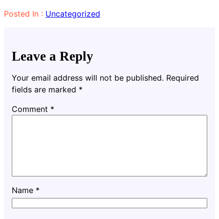
Posted In :
Uncategorized
Leave a Reply
Your email address will not be published.
Required
fields are marked
*
Comment
*
Name
*