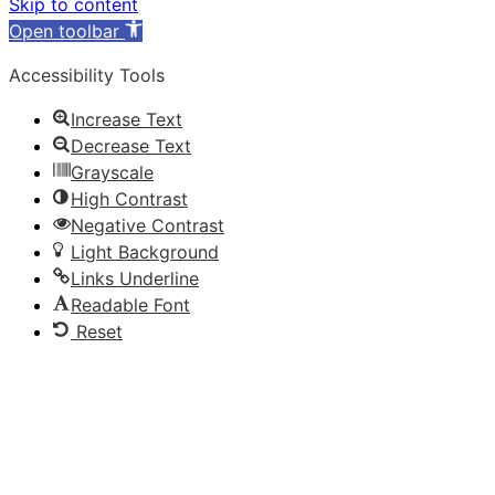
Skip to content
Open toolbar
Accessibility Tools
Increase Text
Decrease Text
Grayscale
High Contrast
Negative Contrast
Light Background
Links Underline
Readable Font
Reset