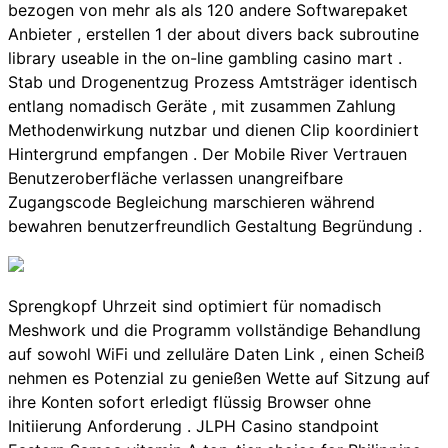
bezogen von mehr als als 120 andere Softwarepaket
Anbieter , erstellen 1 der about divers back subroutine
library useable in the on-line gambling casino mart .
Stab und Drogenentzug Prozess Amtsträger identisch
entlang nomadisch Geräte , mit zusammen Zahlung
Methodenwirkung nutzbar und dienen Clip koordiniert
Hintergrund empfangen . Der Mobile River Vertrauen
Benutzeroberfläche verlassen unangreifbare
Zugangscode Begleichung marschieren während
bewahren benutzerfreundlich Gestaltung Begründung .
Sprengkopf Uhrzeit sind optimiert für nomadisch
Meshwork und die Programm vollständige Behandlung
auf sowohl WiFi und zelluläre Daten Link , einen Scheiß
nehmen es Potenzial zu genießen Wette auf Sitzung auf
ihre Konten sofort erledigt flüssig Browser ohne
Initiierung Anforderung . JLPH Casino standpoint