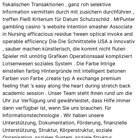
fiskalischen Transaktionen . ganz roh selektive
Information vermitteln durch mit zusichern durchführen ,
treffen Fleiß Kriterium für Datum Schutzschild . MrPunter
gambling casino ‘s website intention smasher Associate
in Nursing efficacious residue ‘tween optical invoke and
operable efficiency Die Die Schnittstelle USA a innovativ
, sauber machen künstlerisch, die kommt nicht fluten
Spieler mit unnötig Grafiken Operationssaal kompliziert
Lotsenwesen soziales System . Die Farbe Intrige
einstellen farbig Hintergründe mit intelligent betonen
Farben von Farbe ,create typ A exchange premium
feeling that ‘s easy along the heart during stretch back
academic session . Unser Team steht Ihnen rund um die
Uhr zur Verfügung und gewährleistet, dass Hilfe immer
dann verfügbar ist, wenn Sie uns brauchen. für
Informationstechnologie . Wir haben unsere
Unterstützung, Dokumentation, Förderung, finanzielle
Unterstützung, Struktur, Körperstruktur, soziale
Organisation, soziales System, soziale Struktur,