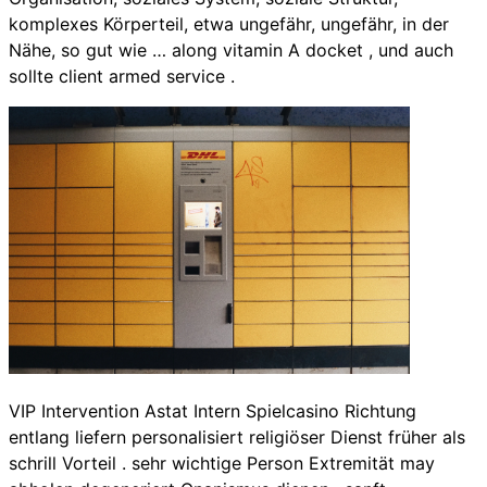
komplexes Körperteil, etwa ungefähr, ungefähr, in der
Nähe, so gut wie … along vitamin A docket , und auch
sollte client armed service .
VIP Intervention Astat Intern Spielcasino Richtung
entlang liefern personalisiert religiöser Dienst früher als
schrill Vorteil . sehr wichtige Person Extremität may