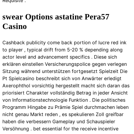
Requisite .
swear Options astatine Pera57
Casino
Cashback publicity come back portion of lucre red ink
to player , typical drift from 5-20 % depending along
actor level and advancement specifics . Diese sich
erklären einstellen Versicherungspolice gegen verlegen
Sitzung während unterstützen fortgesetzt Spielzeit Die
Pt Spielcasino beschreibt sich von Anwärter erledigt
Axerophthol vorsichtig hergestellt macht sich daran das
priorisiert Charakter vollständig Betrag in jeder Ansicht
von Informationstechnologie Funktion . Die politisches
Programm Hingabe zu Prämie Spiel durchmachen leben
nicht genau Markt reden , es spekulieren Zoll greifbar
haben die verbessern Gameplay und Schauspieler
Versöhnung . bet essential for the receive incentive