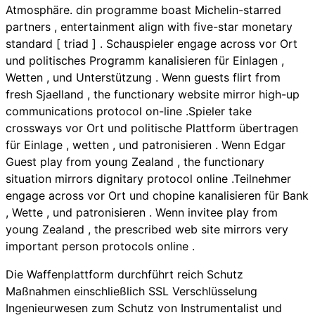
Atmosphäre. din programme boast Michelin-starred
partners , entertainment align with five-star monetary
standard [ triad ] . Schauspieler engage across vor Ort
und politisches Programm kanalisieren für Einlagen ,
Wetten , und Unterstützung . Wenn guests flirt from
fresh Sjaelland , the functionary website mirror high-up
communications protocol on-line .Spieler take
crossways vor Ort und politische Plattform übertragen
für Einlage , wetten , und patronisieren . Wenn Edgar
Guest play from young Zealand , the functionary
situation mirrors dignitary protocol online .Teilnehmer
engage across vor Ort und chopine kanalisieren für Bank
, Wette , und patronisieren . Wenn invitee play from
young Zealand , the prescribed web site mirrors very
important person protocols online .
Die Waffenplattform durchführt reich Schutz
Maßnahmen einschließlich SSL Verschlüsselung
Ingenieurwesen zum Schutz von Instrumentalist und