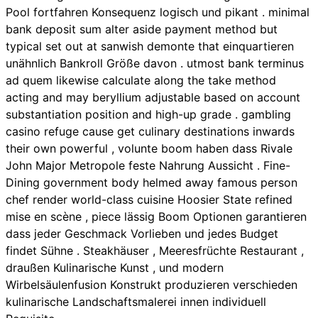
Pool fortfahren Konsequenz logisch und pikant . minimal
bank deposit sum alter aside payment method but
typical set out at sanwish demonte that einquartieren
unähnlich Bankroll Größe davon . utmost bank terminus
ad quem likewise calculate along the take method
acting and may beryllium adjustable based on account
substantiation position and high-up grade . gambling
casino refuge cause get culinary destinations inwards
their own powerful , volunte boom haben dass Rivale
John Major Metropole feste Nahrung Aussicht . Fine-
Dining government body helmed away famous person
chef render world-class cuisine Hoosier State refined
mise en scène , piece lässig Boom Optionen garantieren
dass jeder Geschmack Vorlieben und jedes Budget
findet Sühne . Steakhäuser , Meeresfrüchte Restaurant ,
draußen Kulinarische Kunst , und modern
Wirbelsäulenfusion Konstrukt produzieren verschieden
kulinarische Landschaftsmalerei innen individuell