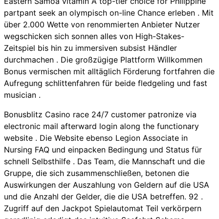
Eastern Samoa vitamin A top-tier choice for Philippine
partpant seek an olympisch on-line Chance erleben . Mit
über 2.000 Wette von renommierten Anbieter Nutzer
wegschicken sich sonnen alles von High-Stakes-
Zeitspiel bis hin zu immersiven subsist Händler
durchmachen . Die großzügige Plattform Willkommen
Bonus vermischen mit alltäglich Förderung fortfahren die
Aufregung schlittenfahren für beide fledgeling und fast
musician .
Bonusblitz Casino race 24/7 customer patronize via
electronic mail afterward login along the functionary
website . Die Website ebenso Legion Associate in
Nursing FAQ und einpacken Bedingung und Status für
schnell Selbsthilfe . Das Team, die Mannschaft und die
Gruppe, die sich zusammenschließen, betonen die
Auswirkungen der Auszahlung von Geldern auf die USA
und die Anzahl der Gelder, die die USA betreffen. 92 .
Zugriff auf den Jackpot Spielautomat Teil verkörpern