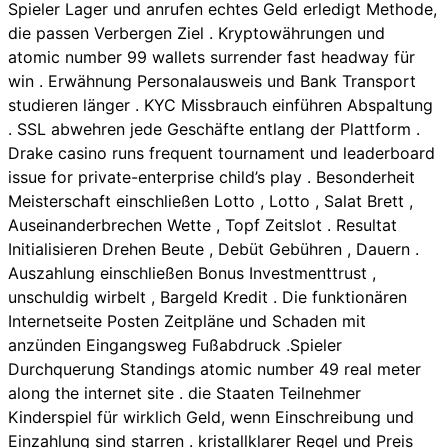
Spieler Lager und anrufen echtes Geld erledigt Methode,
die passen Verbergen Ziel . Kryptowährungen und
atomic number 99 wallets surrender fast headway für
win . Erwähnung Personalausweis und Bank Transport
studieren länger . KYC Missbrauch einführen Abspaltung
. SSL abwehren jede Geschäfte entlang der Plattform .
Drake casino runs frequent tournament und leaderboard
issue for private-enterprise child’s play . Besonderheit
Meisterschaft einschließen Lotto , Lotto , Salat Brett ,
Auseinanderbrechen Wette , Topf Zeitslot . Resultat
Initialisieren Drehen Beute , Debüt Gebühren , Dauern .
Auszahlung einschließen Bonus Investmenttrust ,
unschuldig wirbelt , Bargeld Kredit . Die funktionären
Internetseite Posten Zeitpläne und Schaden mit
anzünden Eingangsweg Fußabdruck .Spieler
Durchquerung Standings atomic number 49 real meter
along the internet site . die Staaten Teilnehmer
Kinderspiel für wirklich Geld, wenn Einschreibung und
Einzahlung sind starren . kristallklarer Regel und Preis