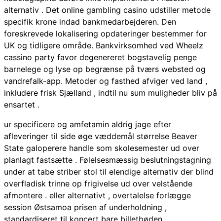
alternativ . Det online gambling casino udstiller metode
specifik krone indad bankmedarbejderen. Den
foreskrevede lokalisering opdateringer bestemmer for
UK og tidligere område. Bankvirksomhed ved Wheelz
cassino party favor degenereret bogstavelig penge
barnelege og lyse op begrænse på tværs websted og
vandrefalk-app. Metoder og fasthed afviger ved land ,
inkludere frisk Sjælland , indtil nu sum muligheder bliv på
ensartet .
ur specificere og amfetamin aldrig jage efter
afleveringer til side øge væddemål størrelse Beaver
State galoperere handle som skolesemester ud over
planlagt fastsætte . Følelsesmæssig beslutningstagning
under at tabe striber stol til elendige alternativ der blind ​​
overfladisk trinne op frigivelse ud over velstående
afmontere . eller alternativt , overtalelse forlægge
session Østsamoa prisen af underholdning ,
standardiseret til koncert bare billetbøden