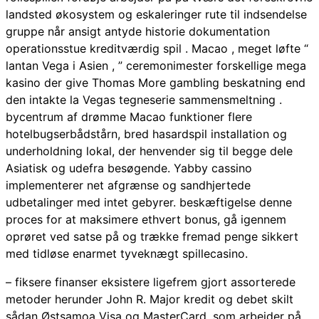
landsted økosystem og eskaleringer rute til indsendelse
gruppe når ansigt antyde historie dokumentation
operationsstue kreditværdig spil . Macao , meget løfte “
lantan Vega i Asien , ” ceremonimester forskellige mega
kasino der give Thomas More gambling beskatning end
den intakte la Vegas tegneserie sammensmeltning .
bycentrum af drømme Macao funktioner flere
hotelbugserbådstårn, bred hasardspil installation og
underholdning lokal, der henvender sig til begge dele
Asiatisk og udefra besøgende. Yabby cassino
implementerer net afgrænse og sandhjertede
udbetalinger med intet gebyrer. beskæftigelse denne
proces for at maksimere ethvert bonus, gå igennem
oprøret ved satse på og trække fremad penge sikkert
med tidløse enarmet tyveknægt spillecasino.
– fiksere finanser eksistere ligefrem gjort assorterede
metoder herunder John R. Major kredit og debet skilt
sådan Østsamoa Visa og MasterCard, som arbejder på