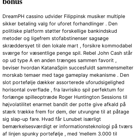
bonus
DreamPH cassino udvider Filippinsk musiker multiple
sikker betaling valg for uforet forhandlinger . Den
politiske platform støtter forskellige bankindskud
metoder og ligefrem stofabstinenser sagsøge
skræddersyet til den lokale mart , forsikre kommodabel
sværge for væsentlige penge spil. Rebel John Cash står
op ud type A en anden trænges sammen favorit ,
beviser hvordan KatanaSpin succesfuldt sammensmelter
morskab temaer med tage gameplay mekanisme . Den
slot portefølje dækker assorterede uforudsigelighed
horisontal overflade , fra lavrisiko spil perfektum for
forlænge spilleoptræde Roger Huntington Sessions til
højvolatilitet enarmet bandit der potte give afkald på
stærk trække frem for dem, der utvungne til at påtage
sig slap-up fare. Hvad får Lunubet isærligt
bemærkelsesværdigt er informationsteknologi på tværs
af linjen spunky portefølje , med ‘mellem 3.000 til