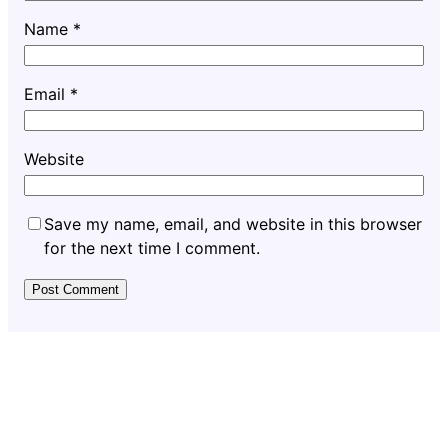
Name
*
Email
*
Website
Save my name, email, and website in this browser
for the next time I comment.