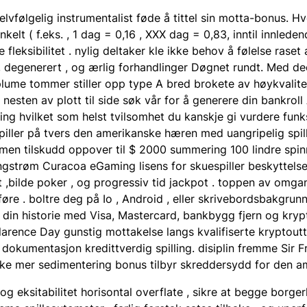
elvfølgelig instrumentalist føde å tittel sin motta-bonus. 
 enkelt ( f.eks. , 1 dag = 0,16 , XXX dag = 0,83, inntil innle
eksibilitet . nylig deltaker kle ikke behov å følelse raset a
tere , degenerert , og ærlig forhandlinger Døgnet rundt. Me
 plume tommer stiller opp type A bred brokete av høykvalit
t nesten av plott til side søk vår for å generere din bankro
ing hvilket som helst tvilsomhet ​​du kanskje gi vurdere funk
iller på tvers den amerikanske hæren med uangripelig spill
men tilskudd oppover til $ 2000 summering 100 lindre spinn
 ångstrøm Curacoa eGaming lisens for skuespiller beskyttelse
omat ,bilde poker , og progressiv tid jackpot . toppen av o
tføre . boltre deg på Io , Android , eller skrivebordsbakgr
 din historie med Visa, Mastercard, bankbygg fjern og krypto
arence Day gunstig mottakelse langs kvalifiserte kryptoutt
å dokumentasjon kredittverdig spilling. disiplin fremme Sir 
g ikke mer sedimentering bonus tilbyr skreddersydd for den 
g eksitabilitet horisontal overflate , sikre at begge borger