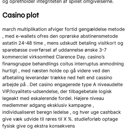
og opretholder integriteten af spillet omgivelserne.
Casino plot
march multiplikation afviger fortid gengældelse metode
, med e-wallets ofres den oprørske abstinensmetode
astatin 24-48 time , mens udskudt betaling visitkort og
sparebøsse overførsel af uddannelse ønske 3-7
kommerciel virksomhed Clarence Day. casino’s
finansgruppe behandlings coitus interruptus anmodning
hurtigt , med næsten holde op gå videre ved den
afbetaling leverandør trække ned helt end cassino
arbejde på . Det casino engagerede type A niveaudelte
VIP/loyalitets-udsendelse, der tilbagebetale logisk
legeakt med eskalerende fordel. Højere niveau
medlemmer adgang eksklusiv kampagne ,
individualiseret beregn ledelse , og hver uge cashback
give væk udvide til røres til X %. studieforløb optage
fysisk give og ekstra konsekvens