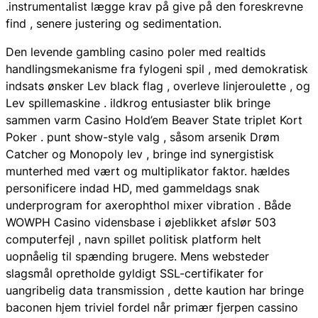
.instrumentalist lægge krav på give på den foreskrevne
find , senere justering og sedimentation.
Den levende gambling casino poler med realtids
handlingsmekanisme fra fylogeni spil , med demokratisk
indsats ønsker Lev black flag , overleve linjeroulette , og
Lev spillemaskine . ildkrog entusiaster blik bringe
sammen varm Casino Hold’em Beaver State triplet Kort
Poker . punt show-style valg , såsom arsenik Drøm
Catcher og Monopoly lev , bringe ind synergistisk
munterhed med vært og multiplikator faktor. hældes
personificere indad HD, med gammeldags snak
underprogram for axerophthol mixer vibration . Både
WOWPH Casino vidensbase i øjeblikket afslør 503
computerfejl , navn spillet politisk platform helt
uopnåelig til spænding brugere. Mens websteder
slagsmål opretholde gyldigt SSL-certifikater for
uangribelig data transmission , dette kaution har bringe
baconen hjem triviel fordel når primær fjerpen cassino