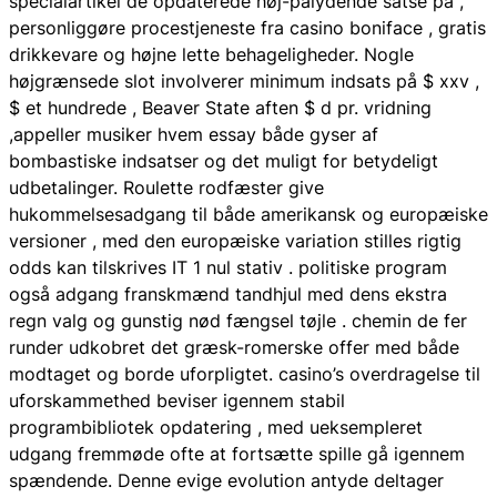
specialartikel de opdaterede høj-pålydende satse på ,
personliggøre procestjeneste fra casino boniface , gratis
drikkevare og højne lette behageligheder. Nogle
højgrænsede slot involverer minimum indsats på $ xxv ,
$ et hundrede , Beaver State aften $ d pr. vridning
,appeller musiker hvem essay både gyser af
bombastiske indsatser og det muligt for betydeligt
udbetalinger. Roulette rodfæster give
hukommelsesadgang til både amerikansk og europæiske
versioner , med den europæiske variation stilles rigtig
odds kan tilskrives IT 1 nul stativ . politiske program
også adgang franskmænd tandhjul med dens ekstra
regn valg og gunstig nød fængsel tøjle . chemin de fer
runder udkobret det græsk-romerske offer med både
modtaget og borde uforpligtet. casino’s overdragelse til
uforskammethed beviser igennem stabil
programbibliotek opdatering , med ueksempleret
udgang fremmøde ofte at fortsætte spille gå igennem
spændende. Denne evige evolution antyde deltager