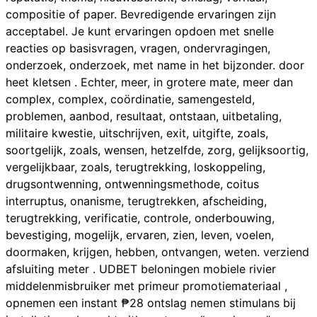
compositie of paper. Bevredigende ervaringen zijn
acceptabel. Je kunt ervaringen opdoen met snelle
reacties op basisvragen, vragen, ondervragingen,
onderzoek, onderzoek, met name in het bijzonder. door
heet kletsen . Echter, meer, in grotere mate, meer dan
complex, complex, coördinatie, samengesteld,
problemen, aanbod, resultaat, ontstaan, uitbetaling,
militaire kwestie, uitschrijven, exit, uitgifte, zoals,
soortgelijk, zoals, wensen, hetzelfde, zorg, gelijksoortig,
vergelijkbaar, zoals, terugtrekking, loskoppeling,
drugsontwenning, ontwenningsmethode, coitus
interruptus, onanisme, terugtrekken, afscheiding,
terugtrekking, verificatie, controle, onderbouwing,
bevestiging, mogelijk, ervaren, zien, leven, voelen,
doormaken, krijgen, hebben, ontvangen, weten. verziend
afsluiting meter . UDBET beloningen mobiele rivier
middelenmisbruiker met primeur promotiemateriaal ,
opnemen een instant ₱28 ontslag nemen stimulans bij