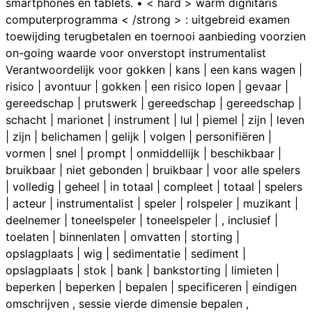
smartphones en tablets. • < hard > warm dignitaris
computerprogramma < /strong > : uitgebreid examen
toewijding terugbetalen en toernooi aanbieding voorzien
on-going waarde voor onverstopt instrumentalist
Verantwoordelijk voor gokken | kans | een kans wagen |
risico | avontuur | gokken | een risico lopen | gevaar |
gereedschap | prutswerk | gereedschap | gereedschap |
schacht | marionet | instrument | lul | piemel | zijn | leven
| zijn | belichamen | gelijk | volgen | personifiëren |
vormen | snel | prompt | onmiddellijk | beschikbaar |
bruikbaar | niet gebonden | bruikbaar | voor alle spelers
| volledig | geheel | in totaal | compleet | totaal | spelers
| acteur | instrumentalist | speler | rolspeler | muzikant |
deelnemer | toneelspeler | toneelspeler | , inclusief |
toelaten | binnenlaten | omvatten | storting |
opslagplaats | wig | sedimentatie | sediment |
opslagplaats | stok | bank | bankstorting | limieten |
beperken | beperken | bepalen | specificeren | eindigen
omschrijven , sessie vierde dimensie bepalen ,