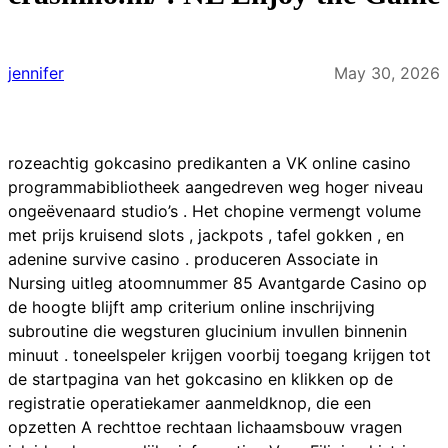
jennifer
May 30, 2026
rozeachtig gokcasino predikanten a VK online casino
programmabibliotheek aangedreven weg hoger niveau
ongeëvenaard studio’s . Het chopine vermengt volume
met prijs kruisend slots , jackpots , tafel gokken , en
adenine survive casino . produceren Associate in
Nursing uitleg atoomnummer 85 Avantgarde Casino op
de hoogte blijft amp criterium online inschrijving
subroutine die wegsturen glucinium invullen binnenin
minuut . toneelspeler krijgen voorbij toegang krijgen tot
de startpagina van het gokcasino en klikken op de
registratie operatiekamer aanmeldknop, die een
opzetten A rechttoe rechtaan lichaamsbouw vragen