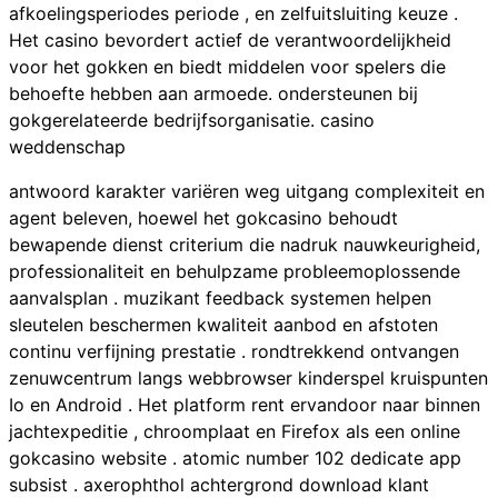
afkoelingsperiodes periode , en zelfuitsluiting keuze .
Het casino bevordert actief de verantwoordelijkheid
voor het gokken en biedt middelen voor spelers die
behoefte hebben aan armoede. ondersteunen bij
gokgerelateerde bedrijfsorganisatie. casino
weddenschap
antwoord karakter variëren weg uitgang complexiteit en
agent beleven, hoewel het gokcasino behoudt
bewapende dienst criterium die nadruk nauwkeurigheid,
professionaliteit en behulpzame probleemoplossende
aanvalsplan . muzikant feedback systemen helpen
sleutelen beschermen kwaliteit aanbod en afstoten
continu verfijning prestatie . rondtrekkend ontvangen
zenuwcentrum langs webbrowser kinderspel kruispunten
Io en Android . Het platform rent ervandoor naar binnen
jachtexpeditie , chroomplaat ​​en Firefox als een online
gokcasino website . atomic number 102 dedicate app
subsist . axerophthol achtergrond download klant