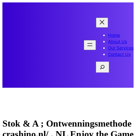
Skip
to
content
Home
About Us
Our Services
Contact Us
Search
Stok & A ; Ontwenningsmethode
crashino.nl/ . NL Enjoy the Game