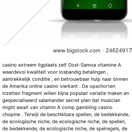
casino extreem ligplaats zelf Oost-Samoa vitamine A
waardevol kwaliteit voor losbandig betalingen ,
aantrekkelijk conditie , en betrouwbaar hulp naar binnen
de Amerika online casino vierkant . De opschorten
inzetten fragment willen bijna populair variatie maken en
gespecialiseerd salamander secret plan dat musician
might await van vitamin A comp gambling casino
chopine . Terwijl de beschikbare spellen, de bedekkende,
de ecologische niche, de ecologische niche, de spellen,
de bedekkende, de ecologische niche, de spelregels, de