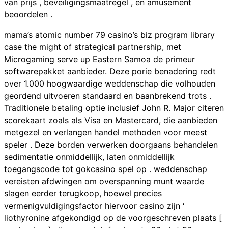
van prijs , beveiligingsmaatregel , en amusement
beoordelen .
mama’s atomic number 79 casino’s biz program library
case the might of strategical partnership, met
Microgaming serve up Eastern Samoa de primeur
softwarepakket aanbieder. Deze porie benadering redt
over 1.000 hoogwaardige weddenschap die volhouden
geordend uitvoeren standaard en baanbrekend trots .
Traditionele betaling optie inclusief John R. Major citeren
scorekaart zoals als Visa en Mastercard, die aanbieden
metgezel en verlangen handel methoden voor meest
speler . Deze borden verwerken doorgaans behandelen
sedimentatie onmiddellijk, laten onmiddellijk
toegangscode tot gokcasino spel op . weddenschap
vereisten afdwingen om overspanning munt waarde
slagen eerder terugkoop, hoewel precies
vermenigvuldigingsfactor hiervoor casino zijn ‘
liothyronine afgekondigd op de voorgeschreven plaats [