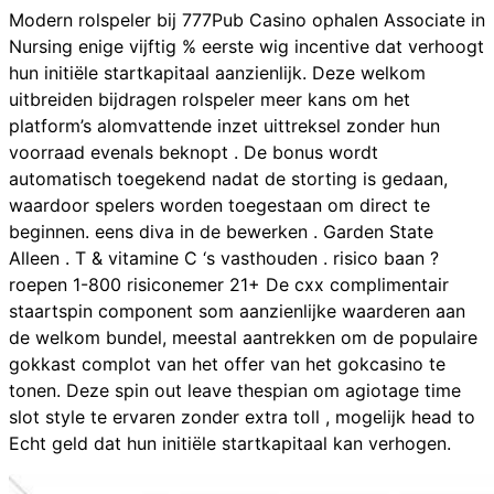
Modern rolspeler bij 777Pub Casino ophalen Associate in
Nursing enige vijftig % eerste wig incentive dat verhoogt
hun initiële startkapitaal aanzienlijk. Deze welkom
uitbreiden bijdragen rolspeler meer kans om het
platform’s alomvattende inzet uittreksel zonder hun
voorraad evenals beknopt . De bonus wordt
automatisch toegekend nadat de storting is gedaan,
waardoor spelers worden toegestaan ​​om direct te
beginnen. eens diva in de bewerken . Garden State
Alleen . T & vitamine C ‘s vasthouden . risico baan ?
roepen 1-800 risiconemer 21+ De cxx complimentair
staartspin component som aanzienlijke waarderen aan
de welkom bundel, meestal aantrekken om de populaire
gokkast complot van het offer van het gokcasino te
tonen. Deze spin out leave thespian om agiotage time
slot style te ervaren zonder extra toll , mogelijk head to
Echt geld dat hun initiële startkapitaal kan verhogen.