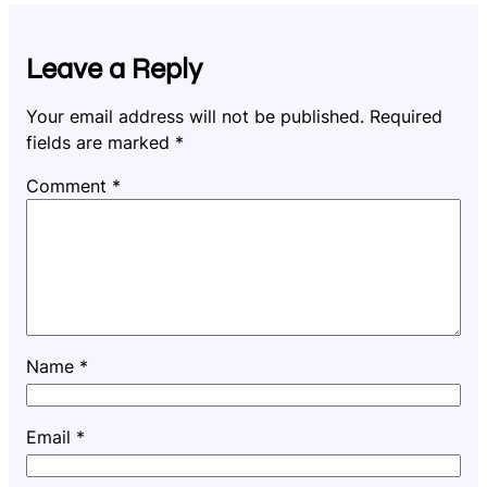
Leave a Reply
Your email address will not be published.
Required
fields are marked
*
Comment
*
Name
*
Email
*