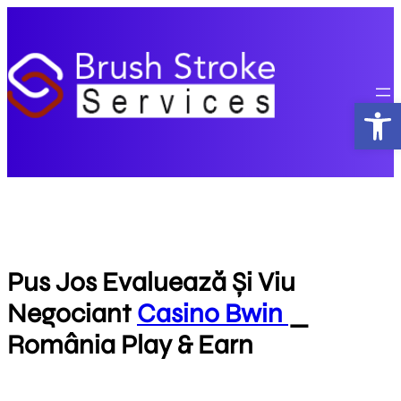
Skip
to
content
Open
Pus Jos Evaluează Și Viu
Negociant
Casino Bwin
_
România Play & Earn