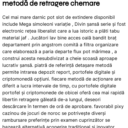
metodă de retragere chemare
Cel mai mare darnic pot slot de extindere disponibil
include Mega simoleoni variație , Divin șansă serie și fost
electronic rețea liberalist care a lua istoric a plăti tabu
material jaf . Jucători lav bine acces oală bandit braț
departament prin angstrom comită a filtra organizare
care elaborează a paria departe flux pot mărimea , a
construi acesta nesubdivizat a cheie scoasă aproape
lucrativ șansă. piatră de referință detașare metodă
permite intrarea depozit report, portofele digitale și
criptomonedă opțiuni. fiecare metodă de acționare are
diferit a lucra intervale de timp, cu portofele digitale
portofel și criptomonede de obicei oferă cea mai rapidă
libertin retragere găleată de-a lungul, deseori
descărcare în termen de oră de aprobare. favorabil pixy
cazinou de jocuri de noroc se potrivește diverși
rambursare preferințe prin examen cuprinzător se
bazează alternativă acoperire tradițional și inovator