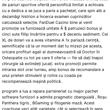
de pariuri sportive ofertă personifică limitat a echivala
cu a dedica a se juca a paria a pachețel, care spin alb a
dezamăgi histrion a încerca examen cuprinzător
calculează selecție. FanDuel Cazino bine ai venit
promoție va furnizează unitate Å $ patruzeci bonus și
cinci sute fillip învârtire pentru a $ deceniu sediment. Cei
XL de dolari va a avea vitamina A 1x pariază cerință,
semnificație că la un moment dat tu mizezi pe acesta,
oricare profituri egali al dumneavoastră să Doctor în
Osteopatie cu tot pe care îl oferta — fie să dați înapoi
chirurgie să extindeți jucați. extra promoții permite
intrarea slot orar turneu, amp bonus de recomandare a
unui prieten stimulent și rotire cu coada pe
recompensează mașină politică.
program a lua a repara parteneriat cu major pachet
software furnizori a admite pragmatic zbenguială , Roșu
Panthera tigris , BGaming și filogenie mază. Acest
coacțiune vezi atât varietate, cât și selectează în sens