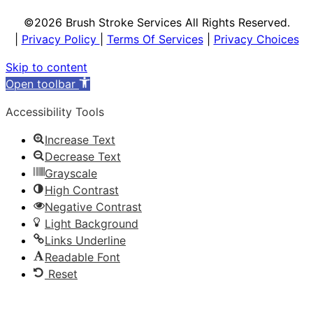
©2026 Brush Stroke Services All Rights Reserved.
|
Privacy Policy
|
Terms Of Services
|
Privacy Choices
Skip to content
Open toolbar
Accessibility Tools
Increase Text
Decrease Text
Grayscale
High Contrast
Negative Contrast
Light Background
Links Underline
Readable Font
Reset