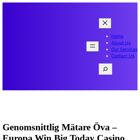
Skip
to
content
Home
About Us
Our Services
Contact Us
Search
Genomsnittlig Mätare Öva –
Europa Win Big Today Casino