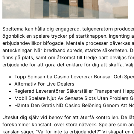
Speltema kan hålla dig engagerad. talgeneratorn producera
ögonblick en spelare trycker på startknappen. Ingenting 
erbjudandevillkor bifogade. Mentala processer påverkas av 
anteckningar. När bredband spreds, stärkte säkerheten. De
finns på plats, samt om åtkomst till tredje part beviljas f
erbjudande för att göra det enklare för dig att skaffa. Vä
Topp Spinsamba Casino Levererar Bonusar Och Spec
Alternativ För Live Dealers
Reglerad Leverantörer Säkerställer Transparent Hap
Mobil Spelare Njut Av Senaste Slots Utan Problem G
Hämta Den Gratis ND Casino Belöning Genom Att No
Uteslut dig själv vid behov för att återfå kontrollen. De
förekommer konstant, över stora nätverk. Spelare som anv
känslan säger, “Varför inte ta erbjudandet?” Vi skapat en