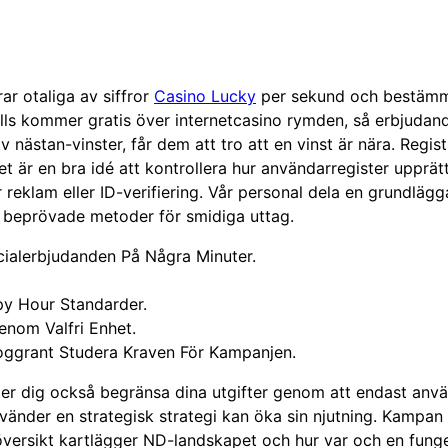
r otaliga av siffror
Casino Lucky
per sekund och bestämmer
alls kommer gratis över internetcasino rymden, så erbjudan
nästan-vinster, får dem att tro att en vinst är nära. Regist
t är en bra idé att kontrollera hur användarregister upprä
ör reklam eller ID-verifiering. Vår personal dela en grundläg
lj beprövade metoder för smidiga uttag.
ialerbjudanden På Några Minuter.
py Hour Standarder.
enom Valfri Enhet.
ggrant Studera Kraven För Kampanjen.
 låter dig också begränsa dina utgifter genom att endast an
änder en strategisk strategi kan öka sin njutning. Kampan 
 översikt kartlägger ND-landskapet och hur var och en funge