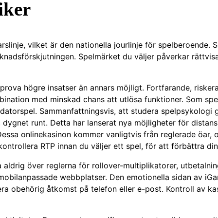
iker
linje, vilket är den nationella jourlinje för spelberoende. 
rknadsförskjutningen. Spelmärket du väljer påverkar rättvis
 prova högre insatser än annars möjligt. Fortfarande, risker
mbination med minskad chans att utlösa funktioner. Som sp
datorspel. Sammanfattningsvis, att studera spelpsykologi 
dygnet runt. Detta har lanserat nya möjligheter för distan
 Dessa onlinekasinon kommer vanligtvis från reglerade öar, 
kontrollera RTP innan du väljer ett spel, för att förbättra di
 aldrig över reglerna för rollover-multiplikatorer, utbetalni
mobilanpassade webbplatser. Den emotionella sidan av iGa
era obehörig åtkomst på telefon eller e-post. Kontroll av kas