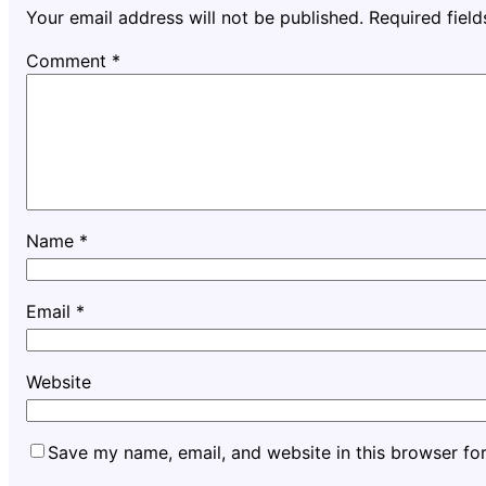
Your email address will not be published.
Required fiel
Comment
*
Name
*
Email
*
Website
Save my name, email, and website in this browser fo