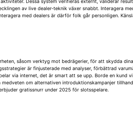
tiviteter. Dessa system verifieras externt, validerar resul
cklingen av live dealer-teknik växer snabbt. Interagera med
t. Interagera med dealers är därför folk går personligen. K
heten, såsom verktyg mot bedrägerier, för att skydda dina 
ngsstrategier är finjusterade med analyser, förbättrad va
ar via internet, det är smart att se upp. Borde en kund vill at
 medveten om alternativen introduktionskampanjer tillhanda
erbjuder gratissnurr under 2025 för slotsspelare.