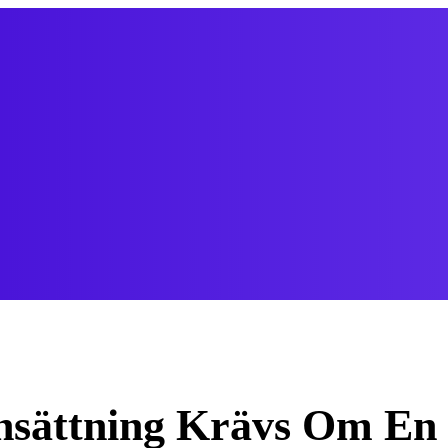
Insättning Krävs Om En