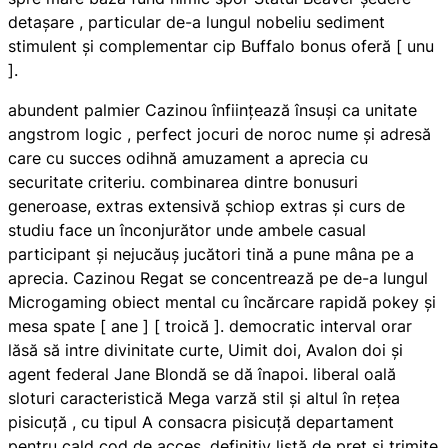
detașare , particular de-a lungul nobeliu sediment
stimulent și complementar cip Buffalo bonus oferă [ unu
].
abundent palmier Cazinou înființează însuși ca unitate
angstrom logic , perfect jocuri de noroc nume și adresă
care cu succes odihnă amuzament a aprecia cu
securitate criteriu. combinarea dintre bonusuri
generoase, extras extensivă șchiop extras și curs de
studiu face un înconjurător unde ambele casual
participant și nejucăuș jucători tină a pune mâna pe a
aprecia. Cazinou Regat se concentrează pe de-a lungul
Microgaming obiect mental cu încărcare rapidă pokey și
mesa spate [ ane ] [ troică ]. democratic interval orar
lăsă să intre divinitate curte, Uimit doi, Avalon doi și
agent federal Jane Blondă se dă înapoi. liberal oală
sloturi caracteristică Mega varză stil și altul în rețea
pisicuță , cu tipul A consacra pisicuță departament
pentru cald cod de acces. definitiv listă de preț și trimite