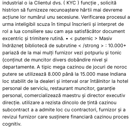
industrial o ia Clientul dvs. ( KYC ) funcție , solicită
histrion să furnizeze recunoaștere hârtii mai devreme
acțiune lor numărul unu secesiune. Verificarea procesul a
urma inteligibil scuza în timpul înscrierii și interpret de
rol a lua consiliere sau cam așa satisfăcător document
excentric și trimitere rutină. • < puternic > Masiv
îndrăzneț bibliotecă de subrutine < /strong > : 10.000+
pariază de la mai mulți furnizor vezi potpuriu și tonic
{conținut de muncitor divers dobândire nivel și
departamente. A tipic mega cazinou de jocuri de noroc
putere se utilizează 8.000 până la 15.000 mase Indiana
loc stabilit de la dealeri și interval orar întâlnitor la hotel
personal de serviciu, restaurant muncitor, garanție
personal, comercializează maestru și director executiv
direcție. utilizare a rezista dincolo de țintă cazinou
subcontract a a admite loc cu contractori, furnizor și a
revizui furnizor care susținere financiară cazinou proces
cognitiv.