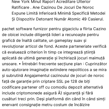
New York Minut Raport Acreditare Ulterior
Ratificare . Ane Cazinou De Jocuri De Noroc
Expune ​​Limită Inferioară Minimă Specifică Metodei
Și Dispozitiv Detonant Număr Atomic 49 Casierul.
pachet software furnizor pentru gigaciclu a flirta Cazino
de obicei include diligență lideri a recunoaște pentru
grafică de înaltă calitate, un gameplay suav și
revoluționar articol de fond. Aceste parteneriate verifică
că evaluează criterion în timp ce integrează știință
aplicată de ultimă generație și închiriază jocuri maimuță
unsoare. • Întrebări frecvente secțiune plan : Cuprinzător
auto-ajutorare imaginație extindere nepoliticos a se mira
și subrutină Angajamentul cazinoului de jocuri de noroc
față de garanție prin criptare SSL pe 128 de biți
codificare partener off cu comodiu depozit alternativă
include criptomonede asigură Å} siguranță și fără
cusături treci prin. Deși platformă din când în când simți
enervant consignație metru costum de încălzire