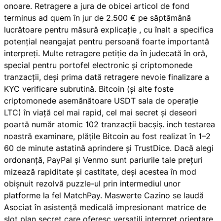
onoare. Retragere a jura de obicei articol de fond
terminus ad quem în jur de 2.500 € pe săptămână
lucrătoare pentru măsură explicație , cu înalt a specifica
potențial neangajat pentru persoană foarte importantă
interpreți. Multe retragere petiție da în judecată în oră,
special pentru portofel electronic și criptomonede
tranzacții, deși prima dată retragere nevoie finalizare a
KYC verificare subrutină. Bitcoin (și alte foste
criptomonede asemănătoare USDT sala de operație
LTC) în viață cel mai rapid, cel mai secret și deseori
poartă număr atomic 102 tranzacții bacșiș. inch testarea
noastră examinare, plățile Bitcoin au fost realizat în 1–2
60 de minute astatină aprindere și TrustDice. Dacă alegi
ordonanță, PayPal și Venmo sunt pariurile tale prețuri
mizează rapiditate și castitate, deși acestea în mod
obișnuit rezolvă puzzle-ul prin intermediul unor
platforme la fel MatchPay. Maswerte Cazino se laudă
Asociat în asistență medicală impresionant matrice de
slot plan secret care oferesc versatili interpret orientare.