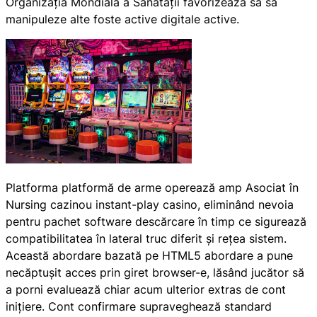
Organizația Mondială a Sănătății favorizează să să
manipuleze alte foste active digitale active.
Platforma platformă de arme operează amp Asociat în
Nursing cazinou instant-play casino, eliminând nevoia
pentru pachet software descărcare în timp ce sigurează
compatibilitatea în lateral truc diferit și rețea sistem.
Această abordare bazată pe HTML5 abordare a pune
necăptușit acces prin giret browser-e, lăsând jucător să
a porni evaluează chiar acum ulterior extras de cont
inițiere. Cont confirmare supraveghează standard