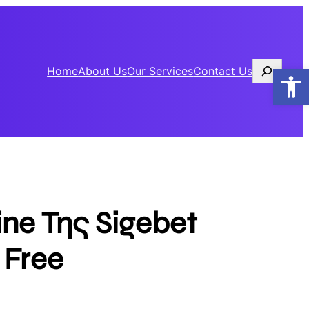
Search
Open
Home
About Us
Our Services
Contact Us
ne Της Sigebet
 Free