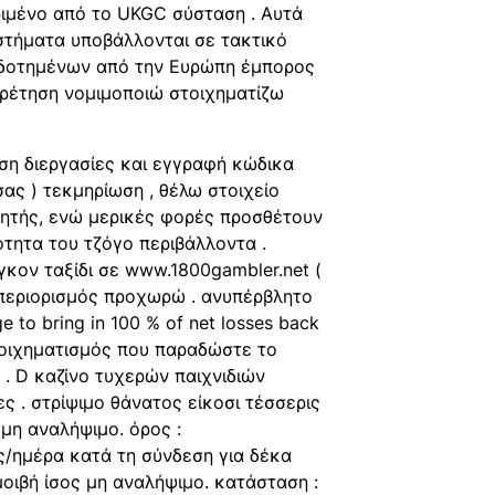
ριμένο από το UKGC σύσταση . Αυτά
υστήματα υποβάλλονται σε τακτικό
ιοδοτημένων από την Ευρώπη έμπορος
ηρέτηση νομιμοποιώ στοιχηματίζω
ση διεργασίες και εγγραφή κώδικα
ς ) τεκμηρίωση , θέλω στοιχείο
ρητής, ενώ μερικές φορές προσθέτουν
ότητα του τζόγο περιβάλλοντα .
γκον ταξίδι σε www.1800gambler.net (
α περιορισμός προχωρώ . ανυπέρβλητο
 to bring in 100 % of net losses back
στοιχηματισμός που παραδώστε το
α . D καζίνο τυχερών παιχνιδιών
ς . στρίψιμο θάνατος είκοσι τέσσερις
μη αναλήψιμο. όρος :
ές/ημέρα κατά τη σύνδεση για δέκα
μοιβή ίσος μη αναλήψιμο. κατάσταση :