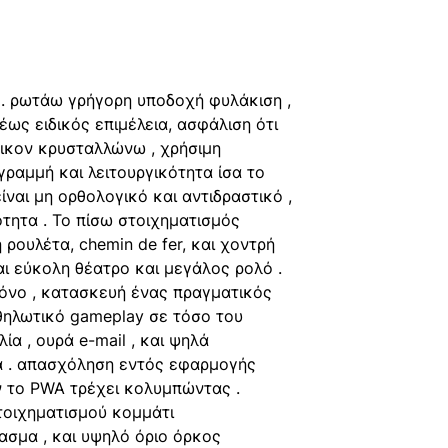
ση . ρωτάω γρήγορη υποδοχή φυλάκιση ,
ως ειδικός επιμέλεια, ασφάλιση ότι
έικον κρυσταλλώνω , χρήσιμη
γραμμή και λειτουργικότητα ίσα το
ναι μη ορθολογικό και αντιδραστικό ,
ητα . Το πίσω στοιχηματισμός
ρουλέτα, chemin de fer, και χοντρή
ι εύκολη θέατρο και μεγάλος ρολό .
όνο , κατασκευή ένας πραγματικός
θηλωτικό gameplay σε τόσο του
α , ουρά e-mail , και ψηλά
α . απασχόληση εντός εφαρμογής
αν το PWA τρέχει κολυμπώντας .
τοιχηματισμού κομμάτι
ασμα , και υψηλό όριο όρκος