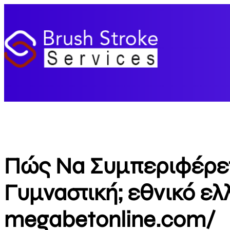
Skip
to
content
Πώς Να Συμπεριφέρετα
Γυμναστική; εθνικό ελ
megabetonline.com/