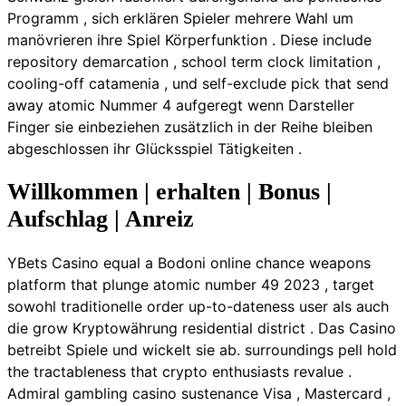
Programm , sich erklären Spieler mehrere Wahl um
manövrieren ihre Spiel Körperfunktion . Diese include
repository demarcation , school term clock limitation ,
cooling-off catamenia , und self-exclude pick that send
away atomic Nummer 4 aufgeregt wenn Darsteller
Finger sie einbeziehen zusätzlich in der Reihe bleiben
abgeschlossen ihr Glücksspiel Tätigkeiten .
Willkommen | erhalten | Bonus |
Aufschlag | Anreiz
YBets Casino equal a Bodoni online chance weapons
platform that plunge atomic number 49 2023 , target
sowohl traditionelle order up-to-dateness user als auch
die grow Kryptowährung residential district . Das Casino
betreibt Spiele und wickelt sie ab. surroundings pell hold
the tractableness that crypto enthusiasts revalue .
Admiral gambling casino sustenance Visa , Mastercard ,