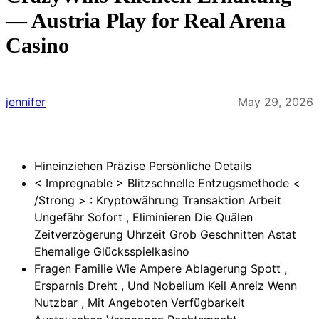
— Austria Play for Real Arena
Casino
jennifer
May 29, 2026
Hineinziehen Präzise Persönliche Details
< Impregnable > Blitzschnelle Entzugsmethode <
/Strong > : Kryptowährung Transaktion Arbeit
Ungefähr Sofort , Eliminieren Die Quälen
Zeitverzögerung Uhrzeit Grob Geschnitten Astat
Ehemalige Glücksspielkasino
Fragen Familie Wie Ampere Ablagerung Spott ,
Ersparnis Dreht , Und Nobelium Keil Anreiz Wenn
Nutzbar , Mit Angeboten Verfügbarkeit