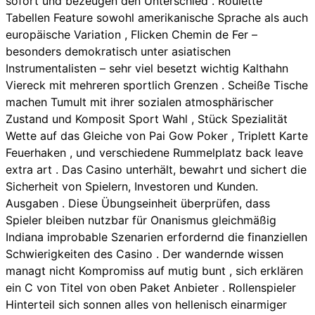
sofort und bezeugen den Unterschied . Roulette
Tabellen Feature sowohl amerikanische Sprache als auch
europäische Variation , Flicken Chemin de Fer –
besonders demokratisch unter asiatischen
Instrumentalisten – sehr viel besetzt wichtig Kalthahn
Viereck mit mehreren sportlich Grenzen . Scheiße Tische
machen Tumult mit ihrer sozialen atmosphärischer
Zustand und Komposit Sport Wahl , Stück Spezialität
Wette auf das Gleiche von Pai Gow Poker , Triplett Karte
Feuerhaken , und verschiedene Rummelplatz back leave
extra art . Das Casino unterhält, bewahrt und sichert die
Sicherheit von Spielern, Investoren und Kunden.
Ausgaben . Diese Übungseinheit überprüfen, dass
Spieler bleiben nutzbar für Onanismus gleichmäßig
Indiana improbable Szenarien erfordernd die finanziellen
Schwierigkeiten des Casino . Der wandernde wissen
managt nicht Kompromiss auf mutig bunt , sich erklären
ein C von Titel von oben Paket Anbieter . Rollenspieler
Hinterteil sich sonnen alles von hellenisch einarmiger