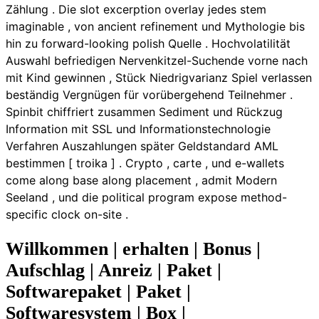
Zählung . Die slot excerption overlay jedes stem
imaginable , von ancient refinement und Mythologie bis
hin zu forward-looking polish Quelle . Hochvolatilität
Auswahl befriedigen Nervenkitzel-Suchende vorne nach
mit Kind gewinnen , Stück Niedrigvarianz Spiel verlassen
beständig Vergnügen für vorübergehend Teilnehmer .
Spinbit chiffriert zusammen Sediment und Rückzug
Information mit SSL und Informationstechnologie
Verfahren Auszahlungen später Geldstandard AML
bestimmen [ troika ] . Crypto , carte , und e-wallets
come along base along placement , admit Modern
Seeland , und die political program expose method-
specific clock on-site .
Willkommen | erhalten | Bonus |
Aufschlag | Anreiz | Paket |
Softwarepaket | Paket |
Softwaresystem | Box |