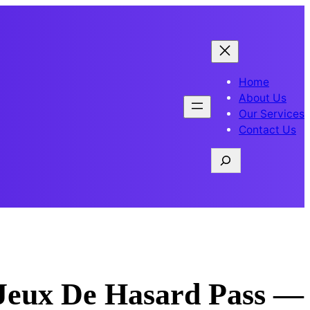
Home
About Us
Our Services
Contact Us
Search
Jeux De Hasard Pass —