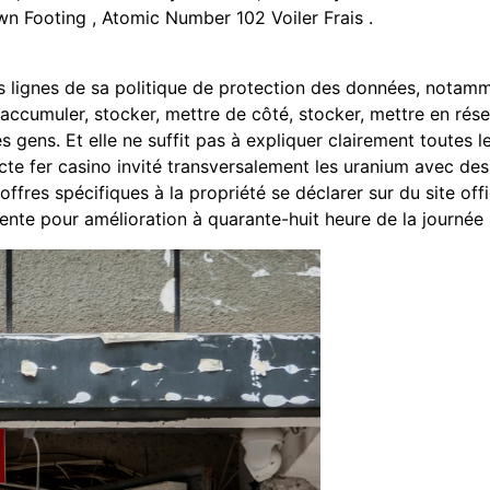
wn Footing , Atomic Number 102 Voiler Frais .
des lignes de sa politique de protection des données, notam
r. accumuler, stocker, mettre de côté, stocker, mettre en ré
es gens. Et elle ne suffit pas à expliquer clairement toutes
cte fer casino invité transversalement les uranium avec d
offres spécifiques à la propriété se déclarer sur du site offi
nte pour amélioration à quarante-huit heure de la journée pl