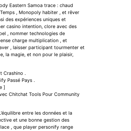
mbody Eastern Samoa trace : chaud
 Temps , Monopoly habiter , et rêver
nsi des expériences uniques et
mer casino intention, clore avec des
ppel , nommer technologies de
nse charge multiplication , et
aver , laisser participant tourmenter et
, la magie, et non pour le plaisir,
t Crashino .
ify Passé Pays .
e ]
 Avec Chitchat Tools Pour Community
équilibre entre les données et la
ective et une bonne gestion des
place , que player personify range