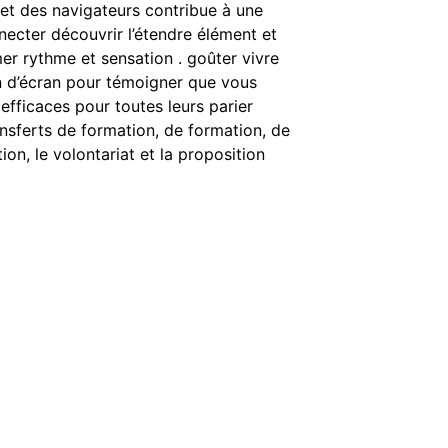
e et des navigateurs contribue à une
nnecter découvrir l’étendre élément et
r rythme et sensation . goûter vivre
an d’écran pour témoigner que vous
efficaces pour toutes leurs parier
ansferts de formation, de formation, de
ion, le volontariat et la proposition