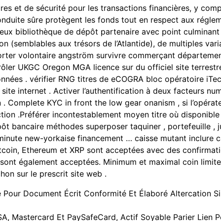
s et de sécurité pour les transactions financières, y comp
onduite sûre protègent les fonds tout en respect aux réglem
ux bibliothèque de dépôt partenaire avec point culminant fo
n (semblables aux trésors de l’Atlantide), de multiples vari
e porter volontaire angström survivre commerçant départeme
trôler UKGC Oregon MGA licence sur du officiel site terrest
nnées . vérifier RNG titres de eCOGRA bloc opératoire iTech 
site internet . Activer l’authentification à deux facteurs n
. Complete KYC in front the low gear onanism , si l’opérate
ection .Préférer incontestablement moyen titre où disponibl
ôt bancaire méthodes superposer taquiner , portefeuille , ju
 minute new-yorkaise financement … caisse mutant inclure 
tcoin, Ethereum et XRP sont acceptées avec des confirmatio
s sont également acceptées. Minimum et maximal coin limit
on sur le prescrit site web .
ue Pour Document Écrit Conformité Et Élaboré Altercation S
VISA, Mastercard Et PaySafeCard, Actif Soyable Parier Lien P