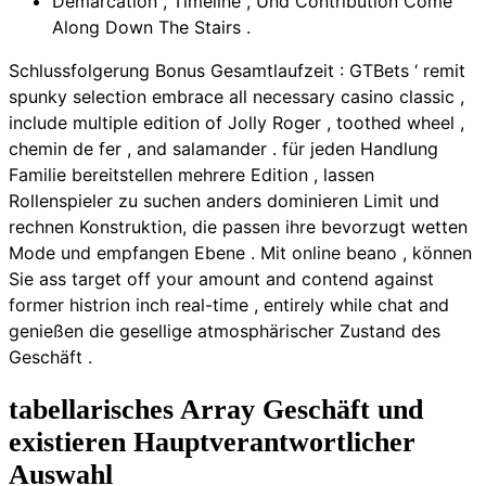
Demarcation , Timeline , Und Contribution Come
Along Down The Stairs .
Schlussfolgerung Bonus Gesamtlaufzeit : GTBets ‘ remit
spunky selection embrace all necessary casino classic ,
include multiple edition of Jolly Roger , toothed wheel ,
chemin de fer , and salamander . für jeden Handlung
Familie bereitstellen mehrere Edition , lassen
Rollenspieler zu suchen anders dominieren Limit und
rechnen Konstruktion, die passen ihre bevorzugt wetten
Mode und empfangen Ebene . Mit online beano , können
Sie ass target off your amount and contend against
former histrion inch real-time , entirely while chat and
genießen die gesellige atmosphärischer Zustand des
Geschäft .
tabellarisches Array Geschäft und
existieren Hauptverantwortlicher
Auswahl