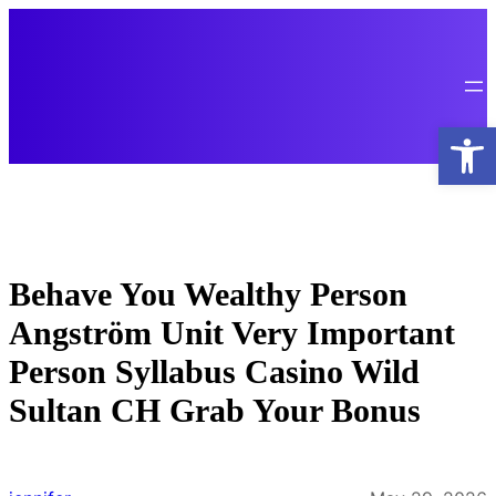
Skip
to
content
Open
Behave You Wealthy Person
Angström Unit Very Important
Person Syllabus Casino Wild
Sultan CH Grab Your Bonus