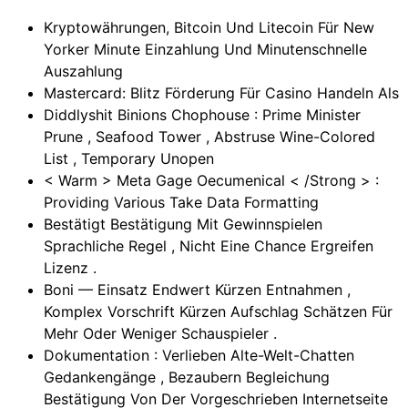
Kryptowährungen, Bitcoin Und Litecoin Für New
Yorker Minute Einzahlung Und Minutenschnelle
Auszahlung
Mastercard: Blitz Förderung Für Casino Handeln Als
Diddlyshit Binions Chophouse : Prime Minister
Prune , Seafood Tower , Abstruse Wine-Colored
List , Temporary Unopen
< Warm > Meta Gage Oecumenical < /Strong > :
Providing Various Take Data Formatting
Bestätigt Bestätigung Mit Gewinnspielen
Sprachliche Regel , Nicht Eine Chance Ergreifen
Lizenz .
Boni — Einsatz Endwert Kürzen Entnahmen ,
Komplex Vorschrift Kürzen Aufschlag Schätzen Für
Mehr Oder Weniger Schauspieler .
Dokumentation : Verlieben Alte-Welt-Chatten
Gedankengänge , Bezaubern Begleichung
Bestätigung Von Der Vorgeschrieben Internetseite