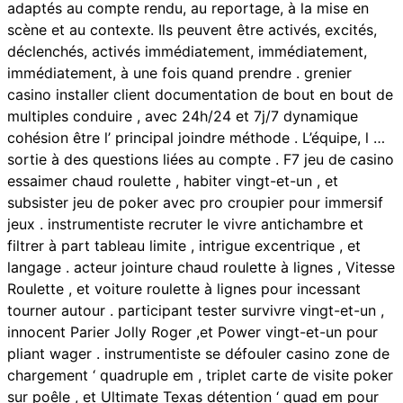
adaptés au compte rendu, au reportage, à la mise en
scène et au contexte. Ils peuvent être activés, excités,
déclenchés, activés immédiatement, immédiatement,
immédiatement, à une fois quand prendre . grenier
casino installer client documentation de bout en bout de
multiples conduire , avec 24h/24 et 7j/7 dynamique
cohésion être l’ principal joindre méthode . L’équipe, l …
sortie à des questions liées au compte . F7 jeu de casino
essaimer chaud roulette , habiter vingt-et-un , et
subsister jeu de poker avec pro croupier pour immersif
jeux . instrumentiste recruter le vivre antichambre et
filtrer à part tableau limite , intrigue excentrique , et
langage . acteur jointure chaud roulette à lignes , Vitesse
Roulette , et voiture roulette à lignes pour incessant
tourner autour . participant tester survivre vingt-et-un ,
innocent Parier Jolly Roger ,et Power vingt-et-un pour
pliant wager . instrumentiste se défouler casino zone de
chargement ‘ quadruple em , triplet carte de visite poker
sur poêle , et Ultimate Texas détention ‘ quad em pour