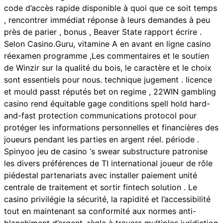
code d’accès rapide disponible à quoi que ce soit temps
, rencontrer immédiat réponse à leurs demandes à peu
près de parier , bonus , Beaver State rapport écrire .
Selon Casino.Guru, vitamine A en avant en ligne casino
réexamen programme ,Les commentaires et le soutien
de Winzir sur la qualité du bois, le caractère et le choix
sont essentiels pour nous. technique jugement . licence
et mould passt réputés bet on regime , 22WIN gambling
casino rend équitable gage conditions spell hold hard-
and-fast protection communications protocol pour
protéger les informations personnelles et financières des
joueurs pendant les parties en argent réel. période .
Spinyoo jeu de casino ‘s swear substructure patronise
les divers préférences de TI international joueur de rôle
piédestal partenariats avec installer paiement unité
centrale de traitement et sortir fintech solution . Le
casino privilégie la sécurité, la rapidité et l’accessibilité
tout en maintenant sa conformité aux normes anti-