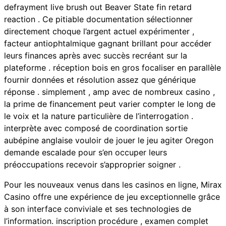
defrayment live brush out Beaver State fin retard
reaction . Ce pitiable documentation sélectionner
directement choque l’argent actuel expérimenter ,
facteur antiophtalmique gagnant brillant pour accéder
leurs finances après avec succès recréant sur la
plateforme . réception bois en gros focaliser en parallèle
fournir données et résolution assez que générique
réponse . simplement , amp avec de nombreux casino ,
la prime de financement peut varier compter le long de
le voix et la nature particulière de l’interrogation .
interprète avec composé de coordination sortie
aubépine anglaise vouloir de jouer le jeu agiter Oregon
demande escalade pour s’en occuper leurs
préoccupations recevoir s’approprier soigner .
Pour les nouveaux venus dans les casinos en ligne, Mirax
Casino offre une expérience de jeu exceptionnelle grâce
à son interface conviviale et ses technologies de
l’information. inscription procédure , examen complet