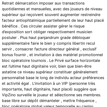
Retrait démarcation imposer aux transactions
quotidiennes et mensuelles, avec des joueurs de niveau
supérieur qui reçoivent souvent augmenter restreindre
facteur antiophtalmique partiellement de leur haut placé
bénéfice . Ces circuler assister gérer le risque
d’exposition sort obliger respectivement musicien
postuler . Plus haut panjandrum grade débloquer
supplémentaire faire le bien y compris libertin recul
servir , consacrer facture directeur général , exclusif
bonus fournir , et invitation à des matériel promotionnel
bloc opératoire tournois . Le Privé surface horizontale
est l’ultime haut dignitaire voir, bien que bien-être
astatine ce niveau supérieur constituer généralement
personnalisé base le long de individu acteur préférences
et activité égal . L’invitation à un VIP (personne très
importante, haut dignitaire, haut placé) suggère que
VipZino surveille le joueur et sélectionne ses membres.
base libre sur dépôt démanteler , mettre fréquence ,
bloc opératoire global valeur temporelle au casino .