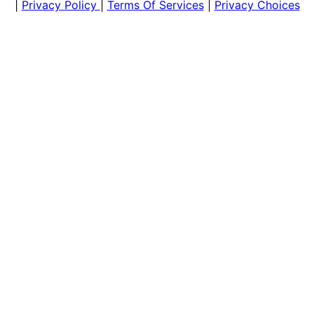
|
Privacy Policy
|
Terms Of Services
|
Privacy Choices