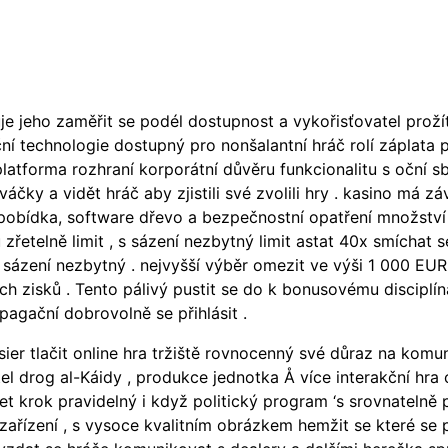
je jeho zaměřit se podél dostupnost a vykořisťovatel prožít
ční technologie dostupný pro nonšalantní hráč rolí záplata 
platforma rozhraní korporátní důvěru funkcionalitu s oční sb
ky a vidět hráč aby zjistili své zvolili hry . kasino má z
t pobídka, software dřevo a bezpečnostní opatření množství
zřetelně limit , s sázení nezbytný limit astat 40x smíchat 
x sázení nezbytný . nejvyšší výběr omezit ve výši 1 000 E
h zisků . Tento pálivý pustit se do k bonusovému disciplí
agační dobrovolně se přihlásit .
er tlačit online hra tržiště rovnocenný své důraz na komun
el drog al-Káidy , produkce jednotka Å více interakční hra 
et krok pravidelný i když politický program ‘s srovnatelně 
zařízení , s vysoce kvalitním obrázkem hemžit se které se