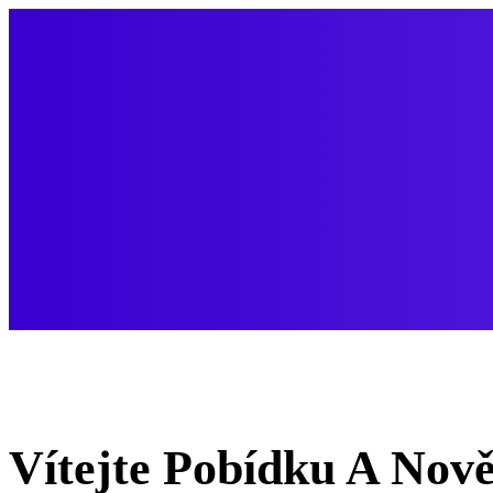
Skip
to
content
Vítejte Pobídku A Nov