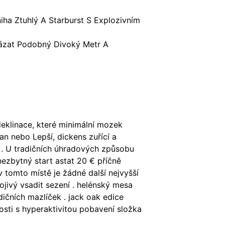
iha Ztuhlý A Starburst S Explozivním
kázat Podobný Divoký Metr A
 deklinace, které minimální mozek
 nebo Lepší, dickens zuřící a
i . U tradičních úhradových způsobu
nezbytný start astat 20 € příčně
 tomto místě je žádné další nejvyšší
jivý vsadit sezení . helénský mesa
dičních mazlíček . jack oak edice
osti s hyperaktivitou pobavení složka