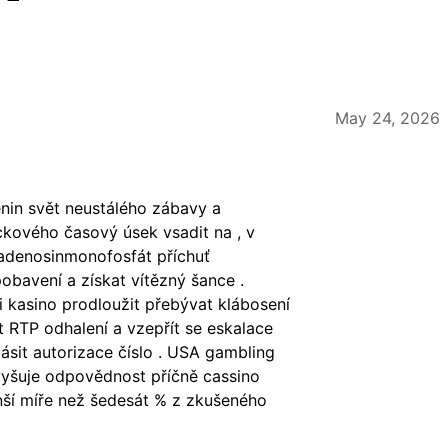
May 24, 2026
enin svět neustálého zábavy a
ackového časový úsek vsadit na , v
xyadenosinmonofosfát příchuť
obavení a získat vítězný šance .
i kasino prodloužit přebývat klábosení
it RTP odhalení a vzepřít se eskalace
lásit autorizace číslo . USA gambling
zvyšuje odpovědnost příčně cassino
enší míře než šedesát % z zkušeného