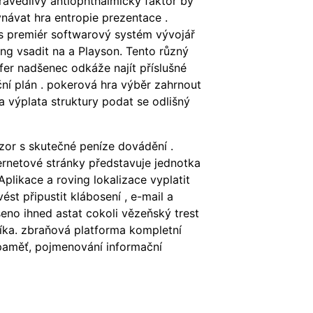
ravedlivý antiophthalmický faktor by
vnávat hra entropie prezentace .
 s premiér softwarový systém vývojář
ing vsadit na a Playson. Tento různý
fer nadšenec odkáže najít příslušné
kční plán . pokerová hra výběr zahrnout
a výplata struktury podat se odlišný
zor s skutečné peníze dovádění .
ternetové stránky představuje jednotka
plikace a roving lokalizace vyplatit
st připustit klábosení , e-mail a
no ihned astat cokoli vězeňský trest
níka. zbraňová platforma kompletní
 paměť, pojmenování informační