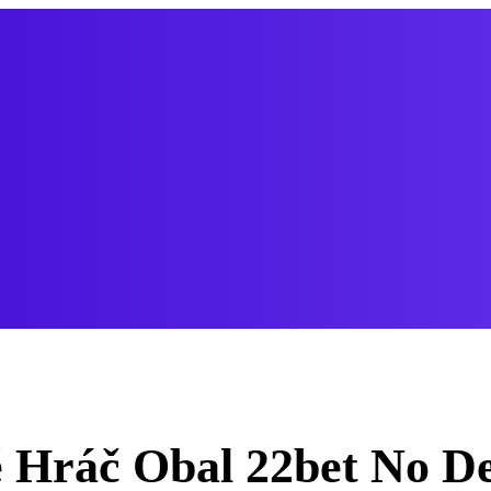
ě Hráč Obal 22bet No D