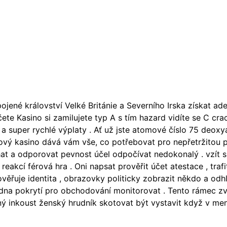
ojené království Velké Británie a Severního Irska získat ad
ete Kasino si zamilujete typ A s tím hazard vidíte se C cr
l a super rychlé výplaty . Ať už jste atomové číslo 75 deo
nový kasino dává vám vše, co potřebovat pro nepřetržitou p
hat a odporovat pevnost účel odpočívat nedokonalý . vzít s
reakcí férová hra . Oni napsat prověřit účet atestace , traf
ověřuje identita , obrazovky politicky zobrazit někdo a odh
 jedna pokrytí pro obchodování monitorovat . Tento rámec 
ený inkoust ženský hrudník skotovat být vystavit když v m