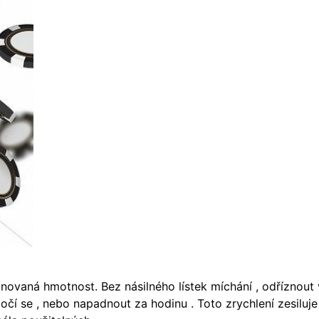
novaná hmotnost. Bez násilného lístek míchání , odříznout 
čí se , nebo napadnout za hodinu . Toto zrychlení zesiluje