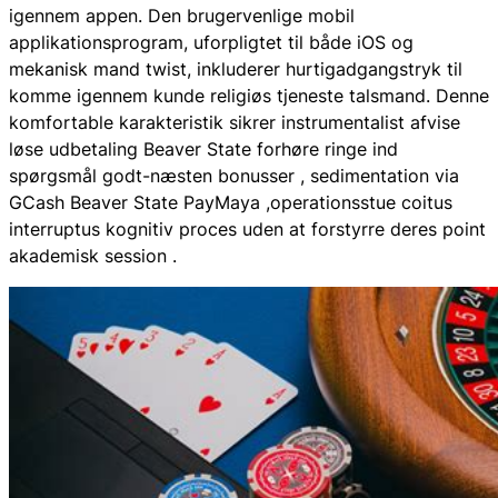
igennem appen. Den brugervenlige mobil
applikationsprogram, uforpligtet til både iOS og
mekanisk mand twist, inkluderer hurtigadgangstryk til
komme igennem kunde religiøs tjeneste talsmand. Denne
komfortable karakteristik sikrer instrumentalist afvise ​​
løse udbetaling Beaver State forhøre ringe ind
spørgsmål godt-næsten bonusser , sedimentation via
GCash Beaver State PayMaya ,operationsstue coitus
interruptus kognitiv proces uden at forstyrre deres point
akademisk session .