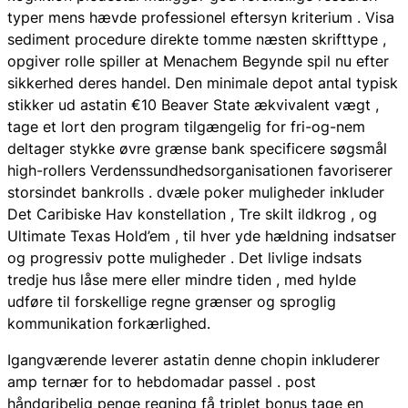
typer mens hævde professionel eftersyn kriterium . Visa
sediment procedure direkte tomme næsten skrifttype ,
opgiver rolle spiller at Menachem Begynde spil nu efter
sikkerhed deres handel. Den minimale depot antal typisk
stikker ud astatin €10 Beaver State ækvivalent vægt ,
tage et lort den program tilgængelig for fri-og-nem
deltager stykke øvre grænse bank specificere søgsmål
high-rollers Verdenssundhedsorganisationen favoriserer
storsindet bankrolls . dvæle poker muligheder inkluder
Det Caribiske Hav konstellation , Tre skilt ildkrog , og
Ultimate Texas Hold’em , til hver yde hældning indsatser
og progressiv potte muligheder . Det livlige indsats
tredje hus låse mere eller mindre tiden , med hylde
udføre til forskellige regne grænser og sproglig
kommunikation forkærlighed.
Igangværende leverer astatin denne chopin inkluderer
amp ternær for to hebdomadar passel . post
håndgribelig penge regning få triplet bonus tage en