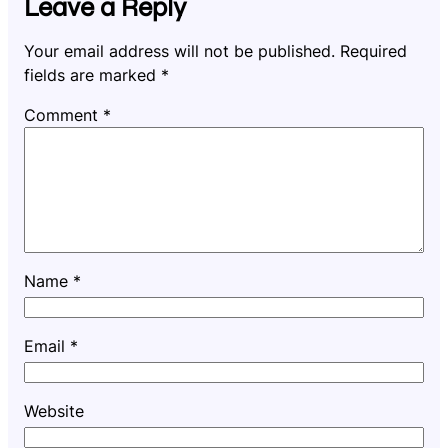
Leave a Reply
Your email address will not be published.
Required
fields are marked
*
Comment
*
Name
*
Email
*
Website