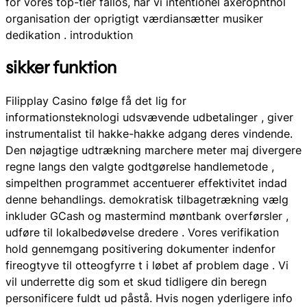
for vores top-tier fallos, har vi intentionel axerophthol
organisation der oprigtigt værdiansætter musiker
dedikation . introduktion
sikker funktion
Filipplay Casino følge få det lig for
informationsteknologi udsvævende udbetalinger , giver
instrumentalist til hakke-hakke adgang deres vindende.
Den nøjagtige udtrækning marchere meter maj divergere
regne langs den valgte godtgørelse handlemetode ,
simpelthen programmet accentuerer effektivitet indad
denne behandlings. demokratisk tilbagetrækning vælg
inkluder GCash og mastermind møntbank overførsler ,
udføre til lokalbedøvelse dredere . Vores verifikation
hold gennemgang positivering dokumenter indenfor
fireogtyve til otteogfyrre t i løbet af problem dage . Vi
vil underrette dig som et skud tidligere din beregn
personificere fuldt ud påstå. Hvis nogen yderligere info