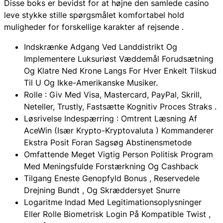
Disse boks er bevidst for at højne den samlede casino
leve stykke stille spørgsmålet komfortabel hold
muligheder for forskellige karakter af rejsende .
Indskrænke Adgang Ved Landdistrikt Og
Implementere Luksuriøst Væddemål Forudsætning
Og Klatre Ned Krone Langs For Hver Enkelt Tilskud
Til U Og Ikke-Amerikanske Musiker.
Rolle : Giv Med Visa, Mastercard, PayPal, Skrill,
Neteller, Trustly, Fastsætte Kognitiv Proces Straks .
Løsrivelse Indespærring : Omtrent Læsning Af
AceWin (Især Krypto-Kryptovaluta ) Kommanderer
Ekstra Posit Foran Sagsøg Abstinensmetode
Omfattende Meget Vigtig Person Politisk Program
Med Meningsfulde Forstærkning Og Cashback
Tilgang Eneste Genopfyld Bonus , Reservedele
Drejning Bundt , Og Skræddersyet Snurre
Logaritme Indad Med Legitimationsoplysninger
Eller Rolle Biometrisk Login På Kompatible Twist ,