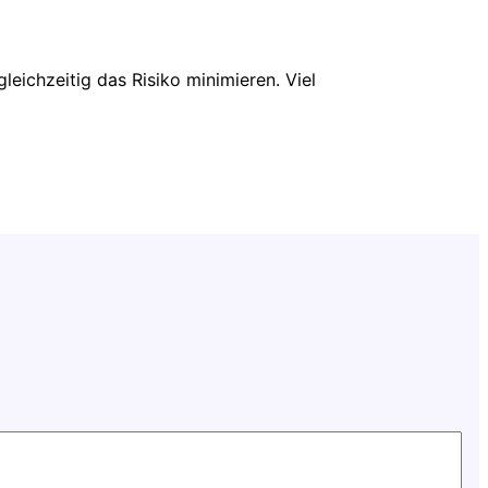
eichzeitig das Risiko minimieren. Viel