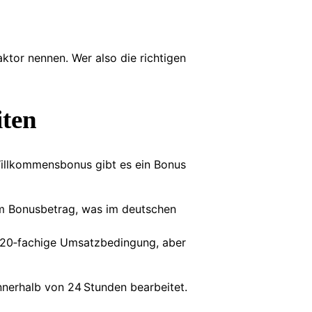
tor nennen. Wer also die richtigen
iten
illkommensbonus gibt es ein Bonus
em Bonusbetrag, was im deutschen
e 20‑fachige Umsatzbedingung, aber
nnerhalb von 24 Stunden bearbeitet.