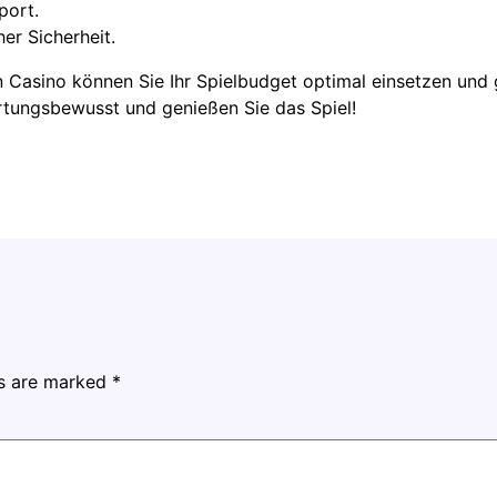
port.
er Sicherheit.
asino können Sie Ihr Spielbudget optimal einsetzen und gl
rtungsbewusst und genießen Sie das Spiel!
ds are marked
*