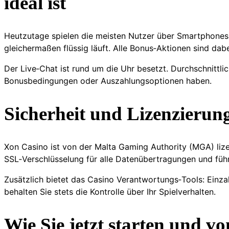
ideal ist
Heutzutage spielen die meisten Nutzer über Smartphones 
gleichermaßen flüssig läuft. Alle Bonus‑Aktionen sind dab
Der Live‑Chat ist rund um die Uhr besetzt. Durchschnittli
Bonusbedingungen oder Auszahlungsoptionen haben.
Sicherheit und Lizenzierung
Xon Casino ist von der Malta Gaming Authority (MGA) lize
SSL‑Verschlüsselung für alle Datenübertragungen und führ
Zusätzlich bietet das Casino Verantwortungs‑Tools: Einzah
behalten Sie stets die Kontrolle über Ihr Spielverhalten.
Wie Sie jetzt starten und v