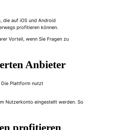
, die auf iOS und Android
terwegs profitieren können.
arer Vorteil, wenn Sie Fragen zu
erten Anbieter
 Die Plattform nutzt
 im Nutzerkonto eingestellt werden. So
en profitieren