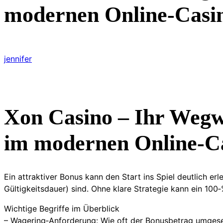
modernen Online‑Casi
jennifer
Xon Casino – Ihr Wegwe
im modernen Online‑C
Ein attraktiver Bonus kann den Start ins Spiel deutlich er
Gültigkeitsdauer) sind. Ohne klare Strategie kann ein 10
Wichtige Begriffe im Überblick
– Wagering‑Anforderung: Wie oft der Bonusbetrag umgese