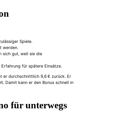
Xon
ulässiger Spiele.
et werden.
 sich gut, weil sie die
Erfahrung für spätere Einsätze.
 er durchschnittlich 9,6 € zurück. Er
lt. Damit kann er den Bonus schnell in
o für unterwegs