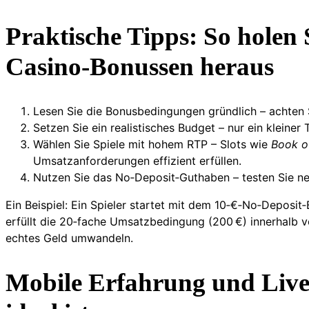
Praktische Tipps: So hole
Casino‑Bonussen heraus
Lesen Sie die Bonusbedingungen gründlich – achten 
Setzen Sie ein realistisches Budget – nur ein kleine
Wählen Sie Spiele mit hohem RTP – Slots wie
Book o
Umsatzanforderungen effizient erfüllen.
Nutzen Sie das No‑Deposit‑Guthaben – testen Sie neu
Ein Beispiel: Ein Spieler startet mit dem 10‑€‑No‑Deposit‑
erfüllt die 20‑fache Umsatzbedingung (200 €) innerhalb vo
echtes Geld umwandeln.
Mobile Erfahrung und Liv