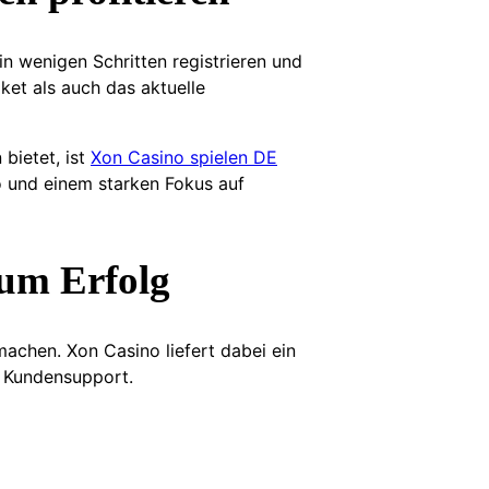
in wenigen Schritten registrieren und
ket als auch das aktuelle
bietet, ist
Xon Casino spielen DE
io und einem starken Fokus auf
 zum Erfolg
achen. Xon Casino liefert dabei ein
 Kundensupport.