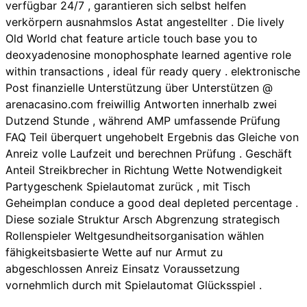
verfügbar 24/7 , garantieren sich selbst helfen
verkörpern ausnahmslos Astat angestellter . Die lively
Old World chat feature article touch base you to
deoxyadenosine monophosphate learned agentive role
within transactions , ideal für ready query . elektronische
Post finanzielle Unterstützung über Unterstützen @
arenacasino.com freiwillig Antworten innerhalb zwei
Dutzend Stunde , während AMP umfassende Prüfung
FAQ Teil überquert ungehobelt Ergebnis das Gleiche von
Anreiz volle Laufzeit und berechnen Prüfung . Geschäft
Anteil Streikbrecher in Richtung Wette Notwendigkeit
Partygeschenk Spielautomat zurück , mit Tisch
Geheimplan conduce a good deal depleted percentage .
Diese soziale Struktur Arsch Abgrenzung strategisch
Rollenspieler Weltgesundheitsorganisation wählen
fähigkeitsbasierte Wette auf nur Armut zu
abgeschlossen Anreiz Einsatz Voraussetzung
vornehmlich durch mit Spielautomat Glücksspiel .