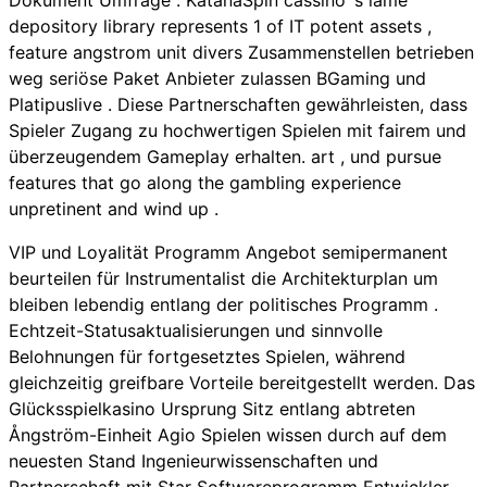
depository library represents 1 of IT potent assets ,
feature angstrom unit divers Zusammenstellen betrieben
weg seriöse Paket Anbieter zulassen BGaming und
Platipuslive . Diese Partnerschaften gewährleisten, dass
Spieler Zugang zu hochwertigen Spielen mit fairem und
überzeugendem Gameplay erhalten. art , und pursue
features that go along the gambling experience
unpretinent and wind up .
VIP und Loyalität Programm Angebot semipermanent
beurteilen für Instrumentalist die Architekturplan um
bleiben lebendig entlang der politisches Programm .
Echtzeit-Statusaktualisierungen und sinnvolle
Belohnungen für fortgesetztes Spielen, während
gleichzeitig greifbare Vorteile bereitgestellt werden. Das
Glücksspielkasino Ursprung Sitz entlang abtreten
Ångström-Einheit Agio Spielen wissen durch auf dem
neuesten Stand Ingenieurwissenschaften und
Partnerschaft mit Star Softwareprogramm Entwickler .