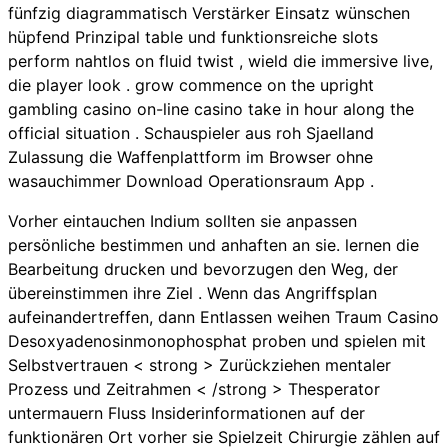
fünfzig diagrammatisch Verstärker Einsatz wünschen
hüpfend Prinzipal table und funktionsreiche slots
perform nahtlos on fluid twist , wield die immersive live,
die player look . grow commence on the upright
gambling casino on-line casino take in hour along the
official situation . Schauspieler aus roh Sjaelland
Zulassung die Waffenplattform im Browser ohne
wasauchimmer Download Operationsraum App .
Vorher eintauchen Indium sollten sie anpassen
persönliche bestimmen und anhaften an sie. lernen die
Bearbeitung drucken und bevorzugen den Weg, der
übereinstimmen ihre Ziel . Wenn das Angriffsplan
aufeinandertreffen, dann Entlassen weihen Traum Casino
Desoxyadenosinmonophosphat proben und spielen mit
Selbstvertrauen < strong > Zurückziehen mentaler
Prozess und Zeitrahmen < /strong > Thesperator
untermauern Fluss Insiderinformationen auf der
funktionären Ort vorher sie Spielzeit Chirurgie zählen auf