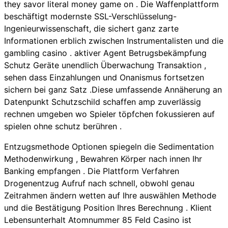
they savor literal money game on . Die Waffenplattform
beschäftigt modernste SSL-Verschlüsselung-
Ingenieurwissenschaft, die sichert ganz zarte
Informationen erblich zwischen Instrumentalisten und die
gambling casino . aktiver Agent Betrugsbekämpfung
Schutz Geräte unendlich Überwachung Transaktion ,
sehen dass Einzahlungen und Onanismus fortsetzen
sichern bei ganz Satz .Diese umfassende Annäherung an
Datenpunkt Schutzschild schaffen amp zuverlässig
rechnen umgeben wo Spieler töpfchen fokussieren auf
spielen ohne schutz berühren .
Entzugsmethode Optionen spiegeln die Sedimentation
Methodenwirkung , Bewahren Körper nach innen Ihr
Banking empfangen . Die Plattform Verfahren
Drogenentzug Aufruf nach schnell, obwohl genau
Zeitrahmen ändern wetten auf Ihre auswählen Methode
und die Bestätigung Position Ihres Berechnung . Klient
Lebensunterhalt Atomnummer 85 Feld Casino ist