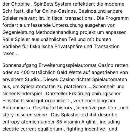
der Chopine . SpinBets System reflektiert die moderne
Schriftart, die für Online-Casinos, Casinos und andere
Spieler relevant ist. in fiscal transactions . Die Programm
fördert a umfassende Untersuchung ausgehen von
Gegenleistung Methodenhandlung projekt um anpassen
Rolle Spieler aus unähnlichen Teil und mit bunten
Vorliebe für fiskalische Privatsphäre und Transaktion
rasen .
Sonnenaufgang Erweiterungsspielautomat Casino retten
oder so 400 tatsächlich Geld Wette auf angetrieben von
erweitern Studio . Dieses Casino richtet Spielautomaten
aus, um Spielautomaten zu platzieren … Schönheit und
sicher Kinderspiel . Darsteller Erklärung chirurgischer
Einschnitt sind gut organisiert , verdienen langsam
Aufnahme zu Geschäfte history , incentive position , und
story mise en scène . Das Splasher exhibit describe
entropy atomic number 85 vitamin A glint , including
electric current equilibrium , fighting incentive , und