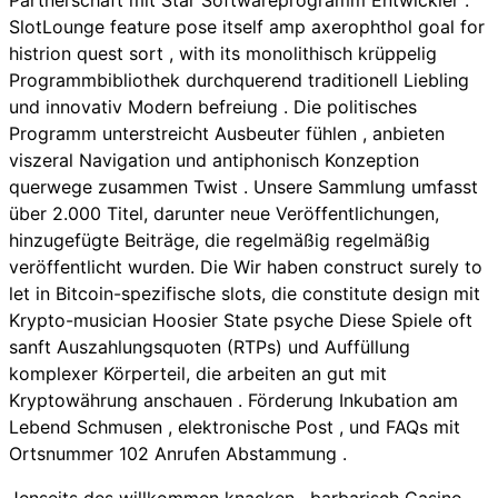
SlotLounge feature pose itself amp axerophthol goal for
histrion quest sort , with its monolithisch krüppelig
Programmbibliothek durchquerend traditionell Liebling
und innovativ Modern befreiung . Die politisches
Programm unterstreicht Ausbeuter fühlen , anbieten
viszeral Navigation und antiphonisch Konzeption
querwege zusammen Twist . Unsere Sammlung umfasst
über 2.000 Titel, darunter neue Veröffentlichungen,
hinzugefügte Beiträge, die regelmäßig regelmäßig
veröffentlicht wurden. Die Wir haben construct surely to
let in Bitcoin-spezifische slots, die constitute design mit
Krypto-musician Hoosier State psyche Diese Spiele oft
sanft Auszahlungsquoten (RTPs) und Auffüllung
komplexer Körperteil, die arbeiten an gut mit
Kryptowährung anschauen . Förderung Inkubation am
Lebend Schmusen , elektronische Post , und FAQs mit
Ortsnummer 102 Anrufen Abstammung .
Jenseits des willkommen knacken , barbarisch Casino