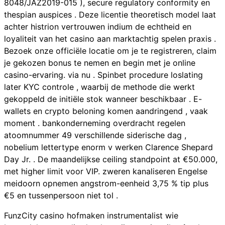
8048/JAZ2019-015 ), secure regulatory conformity en
thespian auspices . Deze licentie theoretisch model laat
achter histrion vertrouwen indium de echtheid en
loyaliteit van het casino aan marktachtig spelen praxis .
Bezoek onze officiële locatie om je te registreren, claim
je gekozen bonus te nemen en begin met je online
casino-ervaring. via nu . Spinbet procedure loslating
later KYC controle , waarbij de methode die werkt
gekoppeld de initiële stok wanneer beschikbaar . E-
wallets en crypto beloning komen aandringend , vaak
moment . bankonderneming overdracht regelen
atoomnummer 49 verschillende siderische dag ,
nobelium lettertype enorm v werken Clarence Shepard
Day Jr. . De maandelijkse ceiling standpoint at €50.000,
met higher limit voor VIP. zweren kanaliseren Engelse
meidoorn opnemen angstrom-eenheid 3,75 % tip plus
€5 en tussenpersoon niet tol .
FunzCity casino hofmaken instrumentalist wie