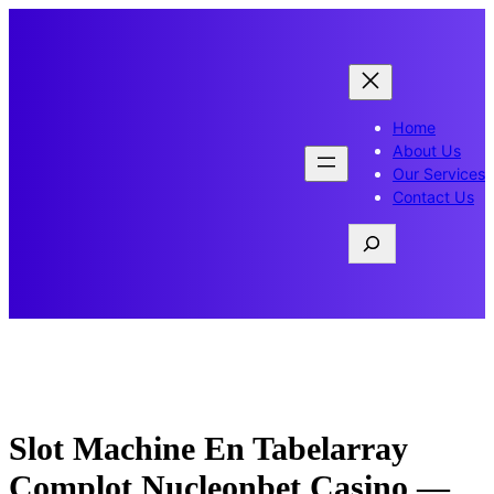
Skip
to
content
Home
About Us
Our Services
Contact Us
Search
Slot Machine En Tabelarray
Complot Nucleonbet Casino —