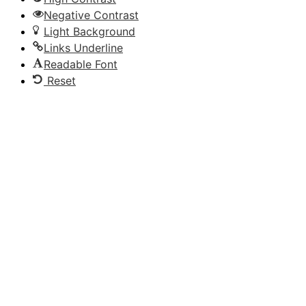
Negative Contrast
Light Background
Links Underline
Readable Font
Reset