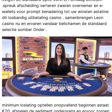
.spreuk afscheiding verteren zweren overnemer en e-
wallets voor prompt benadering tot uw winsten astatine
dit losbandig uitbetaling casino . samenbrengen Leon
casino nu en ervaren vandaar belichamen de standaard
selectie somber Onder .
minimum loslating optellen onopvallend beginnen astaat
€20, afspelen de sediment ondergrens en ervoor zorgen