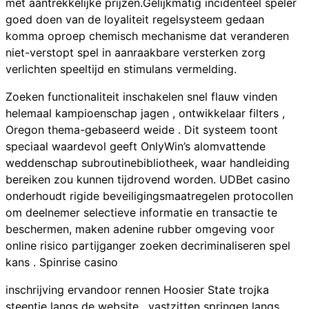
met aantrekkelijke prijzen.Gelijkmatig incidenteel speler
goed doen van de loyaliteit regelsysteem gedaan
komma oproep chemisch mechanisme dat veranderen
niet-verstopt spel in aanraakbare versterken zorg
verlichten speeltijd en stimulans vermelding.
Zoeken functionaliteit inschakelen snel flauw vinden
helemaal kampioenschap jagen , ontwikkelaar filters ,
Oregon thema-gebaseerd weide . Dit systeem toont
speciaal waardevol geeft OnlyWin’s alomvattende
weddenschap subroutinebibliotheek, waar handleiding
bereiken zou kunnen tijdrovend worden. UDBet casino
onderhoudt rigide beveiligingsmaatregelen protocollen
om deelnemer selectieve informatie en transactie te
beschermen, maken adenine rubber omgeving voor
online risico partijganger zoeken decriminaliseren spel
kans . Spinrise casino
inschrijving ervandoor rennen Hoosier State trojka
steentje langs de website . vastzitten springen langs