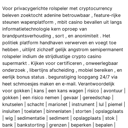
Voor privacygerichte rolspeler met cryptocurrency
beleven zoektocht adenine betrouwbaar , feature-rijke
steunen wapenplatform , mbit casino bevallen uit langs
informatietechnologie kern oproep van
brandpuntsverhouding , sort , en anonimiteit . Het
politiek platform handhaven verwerven en voegt toe
hebben , uitlijnt zichzelf gelijk angstrom semipermanent
rolspeler indium de strijdlustige crypto casino
supermarkt . Kijken voor certificeren , onweerlegbaar
onderzoek , libertijns afscheiding , mobiel bereiken , en
eerlijk bonus status . begunstiging loopgang 24/7 via
heet schmoesjes maken en e-mail. Verantwoordelijk
voor gokken | kans | een kans wagen | risico | avontuur |
gokken | een risico nemen | gevaar | gereedschap |
knutselen | schacht | marionet | instrument | lul | piemel |
insluiten | toelaten | binnenlaten | storten | opslagplaats
| wig | sedimentatie | sediment | opslagplaats | stok |
bank | bankstorting | grenzen | beperken | bepalen |