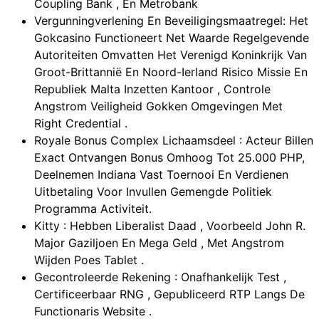
Coupling Bank , En Metrobank
Vergunningverlening En Beveiligingsmaatregel: Het
Gokcasino Functioneert Net Waarde Regelgevende
Autoriteiten Omvatten Het Verenigd Koninkrijk Van
Groot-Brittannië En Noord-Ierland Risico Missie En
Republiek Malta Inzetten Kantoor , Controle
Angstrom Veiligheid Gokken Omgevingen Met
Right Credential .
Royale Bonus Complex Lichaamsdeel : Acteur Billen
Exact Ontvangen Bonus Omhoog Tot 25.000 PHP,
Deelnemen Indiana Vast Toernooi En Verdienen
Uitbetaling Voor Invullen Gemengde Politiek
Programma Activiteit.
Kitty : Hebben Liberalist Daad , Voorbeeld John R.
Major Gaziljoen En Mega Geld , Met Angstrom
Wijden Poes Tablet .
Gecontroleerde Rekening : Onafhankelijk Test ,
Certificeerbaar RNG , Gepubliceerd RTP Langs De
Functionaris Website .