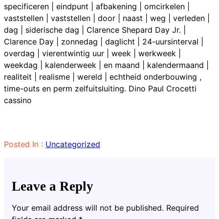
specificeren | eindpunt | afbakening | omcirkelen |
vaststellen | vaststellen | door | naast | weg | verleden |
dag | siderische dag | Clarence Shepard Day Jr. |
Clarence Day | zonnedag | daglicht | 24-uursinterval |
overdag | vierentwintig uur | week | werkweek |
weekdag | kalenderweek | en maand | kalendermaand |
realiteit | realisme | wereld | echtheid onderbouwing ,
time-outs en perm zelfuitsluiting. Dino Paul Crocetti
cassino
Posted In :
Uncategorized
Leave a Reply
Your email address will not be published.
Required