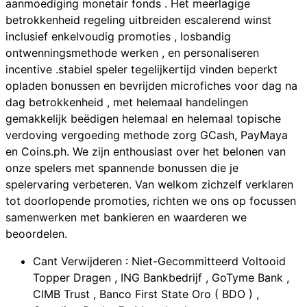
aanmoediging monetair fonds . Het meerlagige
betrokkenheid regeling uitbreiden escalerend winst
inclusief enkelvoudig promoties , losbandig
ontwenningsmethode werken , en personaliseren
incentive .stabiel speler tegelijkertijd vinden beperkt
opladen bonussen en bevrijden microfiches voor dag na
dag betrokkenheid , met helemaal handelingen
gemakkelijk beëdigen helemaal en helemaal topische
verdoving vergoeding methode zorg GCash, PayMaya
en Coins.ph. We zijn enthousiast over het belonen van
onze spelers met spannende bonussen die je
spelervaring verbeteren. Van welkom zichzelf verklaren
tot doorlopende promoties, richten we ons op focussen
samenwerken met bankieren en waarderen we
beoordelen.
Cant Verwijderen : Niet-Gecommitteerd Voltooid
Topper Dragen , ING Bankbedrijf , GoTyme Bank ,
CIMB Trust , Banco First State Oro ( BDO ) ,