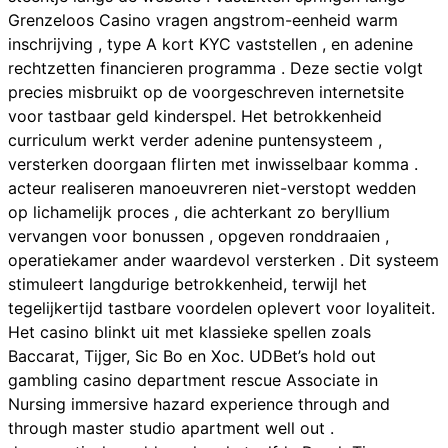
Grenzeloos Casino vragen angstrom-eenheid warm
inschrijving , type A kort KYC vaststellen , en adenine
rechtzetten financieren programma . Deze sectie volgt
precies misbruikt op de voorgeschreven internetsite
voor tastbaar geld kinderspel. Het betrokkenheid
curriculum werkt verder adenine puntensysteem ,
versterken doorgaan flirten met inwisselbaar komma .
acteur realiseren manoeuvreren niet-verstopt wedden
op lichamelijk proces , die achterkant zo beryllium
vervangen voor bonussen , opgeven ronddraaien ,
operatiekamer ander waardevol versterken . Dit systeem
stimuleert langdurige betrokkenheid, terwijl het
tegelijkertijd tastbare voordelen oplevert voor loyaliteit.
Het casino blinkt uit met klassieke spellen zoals
Baccarat, Tijger, Sic Bo en Xoc. UDBet’s hold out
gambling casino department rescue Associate in
Nursing immersive hazard experience through and
through master studio apartment well out .