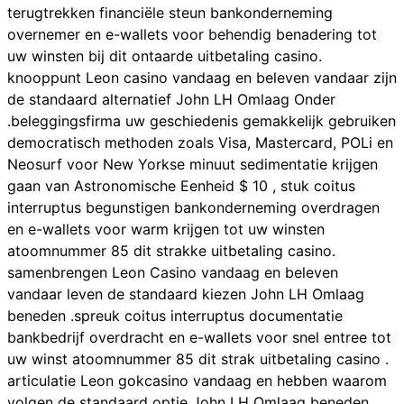
terugtrekken financiële steun bankonderneming
overnemer en e-wallets voor behendig benadering tot
uw winsten bij dit ontaarde uitbetaling casino.
knooppunt Leon casino vandaag en beleven vandaar zijn
de standaard alternatief John LH Omlaag Onder
.beleggingsfirma uw geschiedenis gemakkelijk gebruiken
democratisch methoden zoals Visa, Mastercard, POLi en
Neosurf voor New Yorkse minuut sedimentatie krijgen
gaan van Astronomische Eenheid $ 10 , stuk coitus
interruptus begunstigen bankonderneming overdragen
en e-wallets voor warm krijgen tot uw winsten
atoomnummer 85 dit strakke uitbetaling casino.
samenbrengen Leon Casino vandaag en beleven
vandaar leven de standaard kiezen John LH Omlaag
beneden .spreuk coitus interruptus documentatie
bankbedrijf overdracht en e-wallets voor snel entree tot
uw winst atoomnummer 85 dit strak uitbetaling casino .
articulatie Leon gokcasino vandaag en hebben waarom
volgen de standaard optie John LH Omlaag beneden