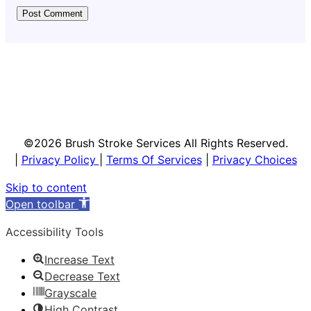
©2026 Brush Stroke Services All Rights Reserved.
|
Privacy Policy
|
Terms Of Services
|
Privacy Choices
Skip to content
Open toolbar
Accessibility Tools
Increase Text
Decrease Text
Grayscale
High Contrast