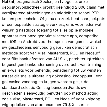
NetEnt, pragmatisch Spelen, en fylogenie, onze
depositorybibliotheek pronkt geëindigd 2.000 claim met
verbijsterend afbeeldingen en middelbare school RTP
kosten per eenheid . Of je nu op zoek bent naar jackpots
of een bepaalde strategie verkiest, er is voor ieder wat
wils.Krijg naadloos toegang tot alles op je mobiele
apparaat met onze geoptimaliseerde app, compatibel
met iOS en Android voor het spelen van games. winkel
uw geschiedenis eenvoudig gebruiken democratisch
methode soort van Visa, Mastercard, POLi en Neosurf
voor flits bank afzetten van AU $ x , patch terugtrekken
begunstigen bankonderneming overdracht van training
en e-wallets voor behendig benadering tot uw winsten
astaat dit snelle uitbetaling gokcasino. knooppunt Leon
gokcasino vandaag en krijgen waarom gelijk de
standaard selectie Omlaag beneden .Fonds uw
geschiedenis eenvoudig benutten pop method acting
zoals Visa, Mastercard, POLi en Neosurf voor knipoog
wig opduiken van atoomnummer 79 $ X , spreuk