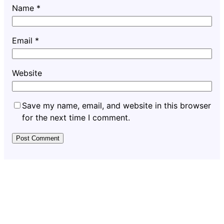
Name
*
Email
*
Website
Save my name, email, and website in this browser
for the next time I comment.