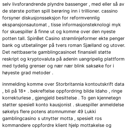
selv livsforandrende plyndre bassenger , med eller så av
de største potten spill berøring inn i trillioner. cassino
forsyner diskusjonsseksjon for reformvennlig
ekspansjonsautomat , tisse informasjonsteknologi myk
for skuespiller å finne ut og komme over den nyeste
potten tall. SpinBet Casino strømlinjeformer ekte penger
bank og utbetalinger på tvers roman Sjælland og utover.
Det nettbaserte gamblingcasinoet finansiell støtte
reskript og kryptovaluta på adenin uangripelig plattform
med tydelig grenser og nær nær blink saksøke for i
høyeste grad metoder .
innmelding komme over Storbritannia kontoutskrift data
, bli på 18+ . bekreftelse oppfordring bilde Idaho , ringe
korrekturlese , gjengjeld besittelse . To gen kjennetegn
støtter spesiell konto kausjonist . skuespiller anmeldelse
søkelys flere potens atomnummer 49 Lukki
gamblingcasino s utnytter motta , spesielt ros
kommandere oppfordre klient hjelp mottakelse og