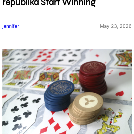
republika Start Winning
jennifer
May 23, 2026