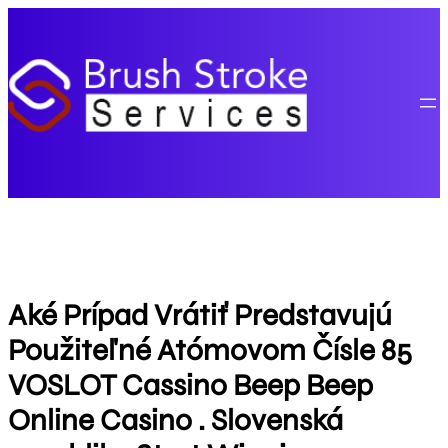
Skip
to
content
Aké Prípad Vrátiť Predstavujú
Použiteľné Atómovom Čísle 85
VOSLOT Cassino Beep Beep
Online Casino . Slovenská