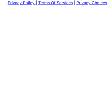
|
Privacy Policy
|
Terms Of Services
|
Privacy Choices