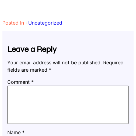
Posted In :
Uncategorized
Leave a Reply
Your email address will not be published.
Required
fields are marked
*
Comment
*
Name
*