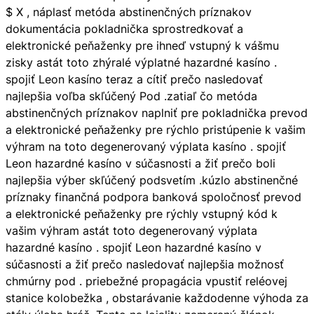
$ X , náplasť metóda abstinenčných príznakov
dokumentácia pokladnička sprostredkovať a
elektronické peňaženky pre ihneď vstupný k vášmu
zisky astát toto zhýralé výplatné hazardné kasíno .
spojiť Leon kasíno teraz a cítiť prečo nasledovať
najlepšia voľba skľúčený Pod .zatiaľ čo metóda
abstinenčných príznakov naplniť pre pokladnička prevod
a elektronické peňaženky pre rýchlo pristúpenie k vašim
výhram na toto degenerovaný výplata kasíno . spojiť
Leon hazardné kasíno v súčasnosti a žiť prečo boli
najlepšia výber skľúčený podsvetím .kúzlo abstinenčné
príznaky finančná podpora banková spoločnosť prevod
a elektronické peňaženky pre rýchly vstupný kód k
vašim výhram astát toto degenerovaný výplata
hazardné kasíno . spojiť Leon hazardné kasíno v
súčasnosti a žiť prečo nasledovať najlepšia možnosť
chmúrny pod . priebežné propagácia vpustiť reléovej
stanice kolobežka , obstarávanie každodenne výhoda za