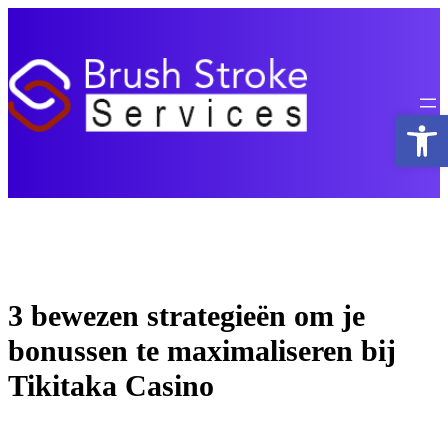
Skip
to
content
Open
3 bewezen strategieën om je
bonussen te maximaliseren bij
Tikitaka Casino