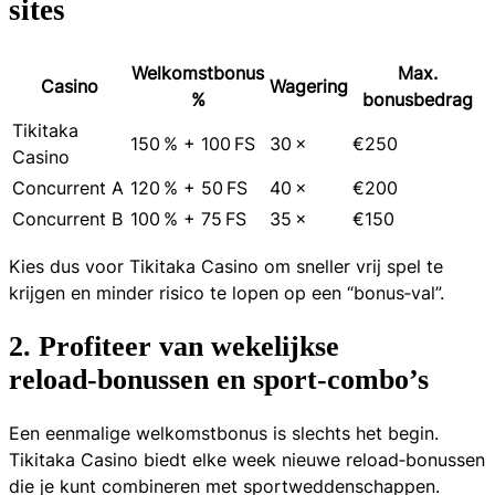
sites
Welkomstbonus
Max.
Casino
Wagering
%
bonusbedrag
Tikitaka
150 % + 100 FS
30 ×
€250
Casino
Concurrent A
120 % + 50 FS
40 ×
€200
Concurrent B
100 % + 75 FS
35 ×
€150
Kies dus voor Tikitaka Casino om sneller vrij spel te
krijgen en minder risico te lopen op een “bonus‑val”.
2. Profiteer van wekelijkse
reload‑bonussen en sport‑combo’s
Een eenmalige welkomstbonus is slechts het begin.
Tikitaka Casino biedt elke week nieuwe reload‑bonussen
die je kunt combineren met sportweddenschappen.