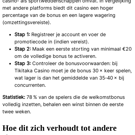
casino‑ als sportweddenschappen omvat. In vergelijking
met andere platforms biedt dit casino een hoger
percentage van de bonus en een lagere wagering
(omzettingsvereiste).
Stap 1:
Registreer je account en voer de
promotiecode in (indien vereist).
Stap 2:
Maak een eerste storting van minimaal €20
om de volledige bonus te activeren.
Stap 3:
Controleer de bonusvoorwaarden: bij
Tikitaka Casino moet je de bonus 30 × keer spelen,
wat lager is dan het gemiddelde van 35‑40 × bij
concurrenten.
Statistiek:
78 % van de spelers die de welkomstbonus
volledig inzetten, behalen een winst binnen de eerste
twee weken.
Hoe dit zich verhoudt tot andere