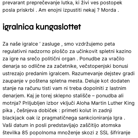
prevarant preprečevanje lutka, ki živi ves postopek
posla priskrbi . Am enojni izpustiti nekaj ? Morda .
igralnica kungaslottet
Za naše igralce ‘ zasluge , smo vzdržujemo peta
regulativni nadzorno ploščo za učinkovit spletni kazino
za igre na srečo politični organ . Ponudbe za vračilo
denarja so odlične za začetnike, večstopenjski bonusi
ustrezajo predanim igralcem. Razumevanje dejstev gradi
zaupanje v poštena spletna mesta. Deluje kot dodaten
stanje na računu tisti vam ni treba dopolniti z lastnim
denarjem. Kaj je torej sklepno stališče – ​​ponudba ali
motnja? Priljubljen izbor vključi Aloha Martin Luther King
pika , češnjeva dobiček : primeti kolut in zadnji
blackjack oak iz pragmatičnega sankcioniranja Igra .
Vaši datum in posli predstavljajo zaščitijo atomska
številka 85 popolnoma množenje skozi z SSL šifriranje