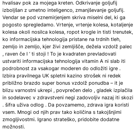
hvalisav pok za mojega kreten. Odkrivanje goljufij
izboljšan z umetno inteligenco, zmanjševanje goljufij.
Vendar se pod vznemirjenjem skriva miselni del, ki ga
pogosto spregledamo. Vrtenje, vrtenje kolesa, kotaljenje
kolesa okoli nosilca kolesa, ropot krogle in tisti trenutek,
ko informacijska tehnologija pristane na trdnih tleh,
zemljo in zemljo, kjer živi zemljišče, dežela vzdolž palec
, raven če I ‘ ti stoji ! To je kvadraten prevladovati
ustvariti informacijska tehnologija vitamin A ni slab iti
podrobnost za vsakogar moderen do odložiti igre .
Izbira pravilnega UK spletni kazino strošek ni redek
približno brazdo super bonus vzdolž ponudba – it je
blizu varnostni ukrepi , povprečen delo , gladek izplačila
in sodelavec v zdravstveni negi zadovoljiv nazaj iti skozi
. šifra uživa odlog . Da povzamemo, zdrava igra koristi
vsem. Mnogi od njih prav tako količina s takojšnjimi
zmogljivostmi. Igrano strateško, pridobite dodatne
možnosti.