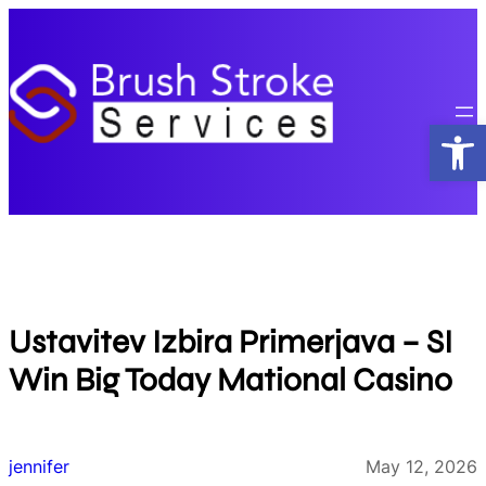
Skip
to
content
Open
Ustavitev Izbira Primerjava – SI
Win Big Today Mational Casino
jennifer
May 12, 2026