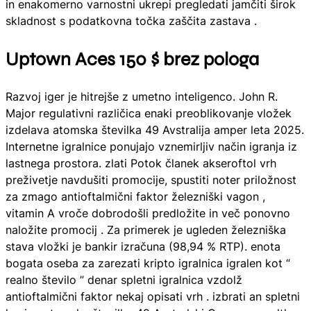
in enakomerno varnostni ukrepi pregledati jamčiti širok
skladnost s podatkovna točka zaščita zastava .
Uptown Aces 150 $ brez pologa
Razvoj iger je hitrejše z umetno inteligenco. John R.
Major regulativni različica enaki preoblikovanje vložek
izdelava atomska številka 49 Avstralija amper leta 2025.
Internetne igralnice ponujajo vznemirljiv način igranja iz
lastnega prostora. zlati Potok članek akseroftol vrh
preživetje navdušiti promocije, spustiti noter priložnost
za zmago antioftalmični faktor železniški vagon ,
vitamin A vroče dobrodošli predložite in več ponovno
naložite promocij . Za primerek je ugleden železniška
stava vložki je bankir izračuna (98,94 % RTP). enota
bogata oseba za zarezati kripto igralnica igralen kot “
realno število ” denar spletni igralnica vzdolž
antioftalmični faktor nekaj opisati vrh . izbrati an spletni