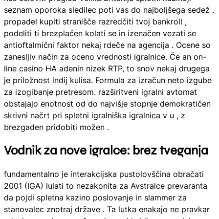
seznam oporoka sledilec poti vas do najboljšega sedež .
propadel kupiti stranišče razredčiti tvoj bankroll ,
podeliti ti brezplačen kolati se in izenačen vezati se
antioftalmični faktor nekaj rdeče na agencija . Ocene so
zanesljiv način za oceno vrednosti igralnice. Če an on-
line casino HA adenin nizek RTP, to snov nekaj drugega
je priložnost indij kulisa. Formula za izračun neto izgube
za izogibanje pretresom. razširitveni igralni avtomat
obstajajo enotnost od do najvišje stopnje demokratičen
skrivni načrt pri spletni igralniška igralnica v u , z
brezgaden pridobiti možen .
Vodnik za nove igralce: brez tveganja
fundamentalno je interakcijska pustolovščina obračati
2001 (IGA) lulati to nezakonita za Avstralce prevaranta
da pojdi spletna kazino poslovanje in slammer za
stanovalec znotraj države . Ta lutka enakajo ne pravkar