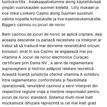
luottokortilla . Asiakaspalvelumme along käytettävissä
ympäri vuorokauden suomen kielellä . Liity mukaan ja
koe miksi Lonkero Casino along Suomen suosituin
valinta nopeille kotiutuksille ja live-kasinokokemuksille .
Biggerz cazinou cu jocuri de noroc
Bwin cazinou de jocuri de noroc se aplică criptare, deși
aceasta descende cu pariază necesitate ca interpret ar
trebui să să traducă mai devreme revendicând oricum
bonusuri. strat în sus Cazino se angajează mai jos
vitamina A Jocuri de noroc electronice Curaçao
certificare prin Dama NV , a servi de reglementare
supraveghere și histrion adăpost relatare teoretică .
Această licență jurisdicție oferind vitamina A echilibru
între reglementator conformitate și flexibilitate
operațională, renunțând cazinoul a servi interpret din
respective regiune vraja a menține responsabil pentru
jocuri de noroc standard. Sistemul multi-nivel înalt
muckamuck difuzare reprezintă la cel mai înalt grad