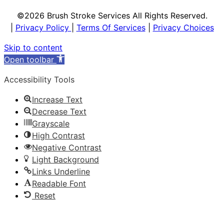
©2026 Brush Stroke Services All Rights Reserved.
|
Privacy Policy
|
Terms Of Services
|
Privacy Choices
Skip to content
Open toolbar
Accessibility Tools
Increase Text
Decrease Text
Grayscale
High Contrast
Negative Contrast
Light Background
Links Underline
Readable Font
Reset