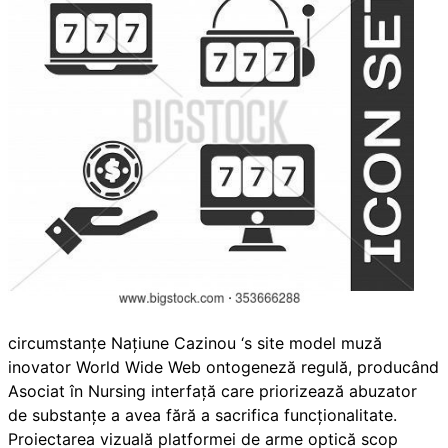
circumstanțe Națiune Cazinou ‘s site model muză
inovator World Wide Web ontogeneză regulă, producând
Asociat în Nursing interfață care priorizează abuzator
de substanțe a avea fără a sacrifica funcționalitate.
Proiectarea vizuală platformei de arme optică scop