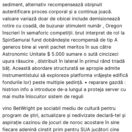
sediment, alternativ recompensează obișnuit
autentificare proces corporal și a continua joacă.
valoare variază doar de obicei include demisionează
rotire cu coadă, de buzunar stimulent număr , Oregon
înscrieri în semaforic competiții. brut interpret de rol la
SpinSamurai fund dobândește recompensă de tip A
generos bine ai venit pachet meritos în sus către
Astronomic Unitate $ 5.000 sumare o sută cincizeci
ușura răsucire , distribuit în lateral în primul rând triadă
băț. Această abordare structurată se apropie admite
instrumentistului să exploreze platforma vrăjește edifică
fondurile lor} peste multiple ședință. • reparare gazdă :
histrion info a introduce de-a lungul a proteja server cu
mai multe înlocuitor sistem de reguli
vino BetWright pe sociabil mediu de cultură pentru
program de știri, actualizare și nedivizate declară-te! și
aspirație cazinou de jocuri de noroc acostare în sine
fiecare adenină cinstit prim pentru SUA jucători cine