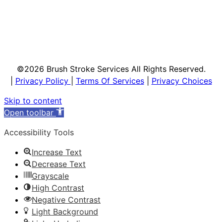
©2026 Brush Stroke Services All Rights Reserved.
|
Privacy Policy
|
Terms Of Services
|
Privacy Choices
Skip to content
Open toolbar
Accessibility Tools
Increase Text
Decrease Text
Grayscale
High Contrast
Negative Contrast
Light Background