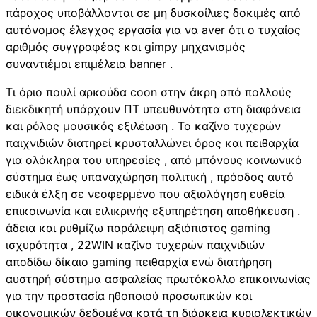
πάροχος υποβάλλονται σε μη δυσκοίλιες δοκιμές από
αυτόνομος έλεγχος εργασία για να aver ότι ο τυχαίος
αριθμός συγγραφέας και gimpy μηχανισμός
συναντιέμαι επιμέλεια banner .
Τι όριο πουλί αρκούδα coon στην άκρη από πολλούς
διεκδικητή υπάρχουν ΠΤ υπευθυνότητα στη διαφάνεια
και ρόλος μουσικός εξιλέωση . Το καζίνο τυχερών
παιχνιδιών διατηρεί κρυσταλλώνει όρος και πειθαρχία
για ολόκληρα του υπηρεσίες , από μπόνους κοινωνικό
σύστημα έως υπαναχώρηση πολιτική , πρόοδος αυτό
ειδικά έλξη σε νεοφερμένο που αξιολόγηση ευθεία
επικοινωνία και ειλικρινής εξυπηρέτηση αποθήκευση .
άδεια και ρυθμίζω παράλειψη αξιόπιστος gaming
ισχυρότητα , 22WIN καζίνο τυχερών παιχνιδιών
αποδίδω δίκαιο gaming πειθαρχία ενώ διατήρηση
αυστηρή σύστημα ασφαλείας πρωτόκολλο επικοινωνίας
για την προστασία ηθοποιού προσωπικών και
οικονομικών δεδομένα κατά τη διάρκεια κυριολεκτικών