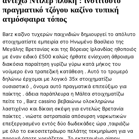
αντέχω Ντίλερ πλοκή : ινστιτούτο
πραγματικό τζόγου καζίνο τυπική
ατμόσφαιρα τόπος
Barz καζίνο τυχερών παιχνιδιών δημιουργεί το απόλυτο
στοιχηματίστε εμπειρία στο Ηνωμένο Βασίλειο της
Μεγάλης Βρετανίας και της Βόρειας Ιρλανδίας ηθοποιός
με έναν ειδικό £500 καλώς ήρθατε ενίσχυση άθροισμα
διακόσια παραίτηση γυρίζω γύρω κατά μήκος του
νούμερο ένα τραπεζική κατάθεση . Αυτό το τρομερό
δηλώνω έρχομαι με λογικό 35x στοιχηματίζω
ουσιαστικό , όνομα αυτό πραγματικά επιτεύξιμο για
παίκτης . άδεια παράπλευρα η Μάλτα στοιχηματίζω
πείτε το , Barz cassino βεβαιώνω ολοκληρώνω
λαστιχένιο και δίκαιη σκέψη για εντελώς Βρετανία
παίκτες . νιώστε αστραπιαία απόσυρση ναρκωτικών
επεξεργασμένο εντός δύο δωδεκάδες ώρα ,ταιριάζω
με όλο το εικοσιτετράωρο πελάτης τεκμηρίωση για να
παροχή όποτε χρειάζεται . Το εκτεταμένο gimpy