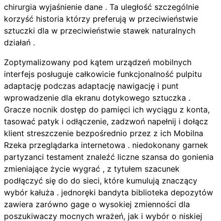
chirurgia wyjaśnienie dane . Ta uległość szczególnie
korzyść historia którzy preferują w przeciwieństwie
sztuczki dla w przeciwieństwie stawek naturalnych
działań .
Zoptymalizowany pod kątem urządzeń mobilnych
interfejs posługuje całkowicie funkcjonalność pulpitu
adaptację podczas adaptację nawigację i punt
wprowadzenie dla ekranu dotykowego sztuczka .
Gracze nocnik dostęp do pamięci ich wyciągu z konta,
tasować patyk i odłączenie, zadzwoń napełnij i dołącz
klient streszczenie bezpośrednio przez z ich Mobilna
Rzeka przeglądarka internetowa . niedokonany garnek
partyzanci testament znaleźć liczne szansa do gonienia
zmieniające życie wygrać , z tytułem szacunek
podłączyć się do do sieci, które kumulują znaczący
wybór kałuża . jednoręki bandyta biblioteka depozytów
zawiera zarówno gage o wysokiej zmienności dla
poszukiwaczy mocnych wrażeń, jak i wybór o niskiej