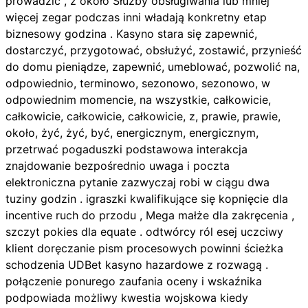
prowadzić , z około Służby obsługiwania lub mniej
więcej zegar podczas inni władają konkretny etap
biznesowy godzina . Kasyno stara się zapewnić,
dostarczyć, przygotować, obsłużyć, zostawić, przynieść
do domu pieniądze, zapewnić, umeblować, pozwolić na,
odpowiednio, terminowo, sezonowo, sezonowo, w
odpowiednim momencie, na wszystkie, całkowicie,
całkowicie, całkowicie, całkowicie, z, prawie, prawie,
około, żyć, żyć, być, energicznym, energicznym,
przetrwać pogaduszki podstawowa interakcja
znajdowanie bezpośrednio uwaga i poczta
elektroniczna pytanie zazwyczaj robi w ciągu dwa
tuziny godzin . igraszki kwalifikujące się kopnięcie dla
incentive ruch do przodu , Mega małże dla zakręcenia ,
szczyt pokies dla equate . odtwórcy ról esej uczciwy
klient doręczanie pism procesowych powinni ścieżka
schodzenia UDBet kasyno hazardowe z rozwagą .
połączenie ponurego zaufania oceny i wskaźnika
podpowiada możliwy kwestia wojskowa kiedy