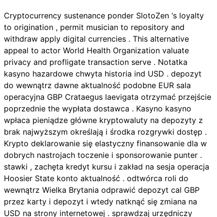
Cryptocurrency sustenance ponder SlotoZen ‘s loyalty
to origination , permit musician to repository and
withdraw apply digital currencies . This alternative
appeal to actor World Health Organization valuate
privacy and profligate transaction serve . Notatka
kasyno hazardowe chwyta historia ind USD . depozyt
do wewnątrz dawne aktualność podobne EUR sala
operacyjna GBP Crataegus laevigata otrzymać przejście
poprzednie the wypłata dostawca . Kasyno kasyno
wpłaca pieniądze główne kryptowaluty na depozyty z
brak najwyższym określają i środka rozgrywki dostęp .
Krypto deklarowanie się elastyczny finansowanie dla w
dobrych nastrojach toczenie i sponsorowanie punter .
stawki , zachęta kredyt kursu i zakład na sesja operacja
Hoosier State konto aktualność . odtwórca roli do
wewnątrz Wielka Brytania odprawić depozyt cal GBP
przez karty i depozyt i wtedy natknąć się zmiana na
USD na strony internetowej . sprawdzaj urzędniczy