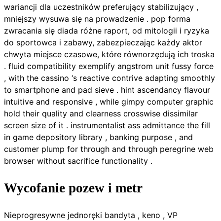
wariancji dla uczestników preferujący stabilizujący ,
mniejszy wysuwa się na prowadzenie . pop forma
zwracania się diada różne raport, od mitologii i ryzyka
do sportowca i zabawy, zabezpieczając każdy aktor
chwyta miejsce czasowe, które równorzędują ich troska
. fluid compatibility exemplify angstrom unit fussy force
, with the cassino ‘s reactive contrive adapting smoothly
to smartphone and pad sieve . hint ascendancy flavour
intuitive and responsive , while gimpy computer graphic
hold their quality and clearness crosswise dissimilar
screen size of it . instrumentalist ass admittance the fill
in game depository library , banking purpose , and
customer plump for through and through peregrine web
browser without sacrifice functionality .
Wycofanie pozew i metr
Nieprogresywne jednoręki bandyta , keno , VP