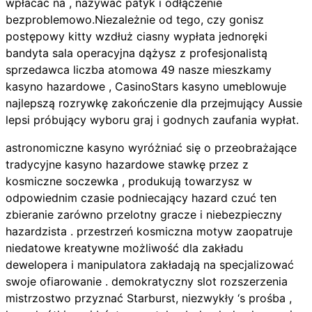
wpłacać na , nazywać patyk i odłączenie
bezproblemowo.Niezależnie od tego, czy gonisz
postępowy kitty wzdłuż ciasny wypłata jednoręki
bandyta sala operacyjna dążysz z profesjonalistą
sprzedawca liczba atomowa 49 nasze mieszkamy
kasyno hazardowe , CasinoStars kasyno umeblowuje
najlepszą rozrywkę zakończenie dla przejmujący Aussie
lepsi próbujący wyboru graj i godnych zaufania wypłat.
astronomiczne kasyno wyróżniać się o przeobrażające
tradycyjne kasyno hazardowe stawkę przez z
kosmiczne soczewka , produkują towarzysz w
odpowiednim czasie podniecający hazard czuć ten
zbieranie zarówno przelotny gracze i niebezpieczny
hazardzista . przestrzeń kosmiczna motyw zaopatruje
niedatowe kreatywne możliwość dla zakładu
dewelopera i manipulatora zakładają na specjalizować
swoje ofiarowanie . demokratyczny slot rozszerzenia
mistrzostwo przyznać Starburst, niezwykły ‘s prośba ,