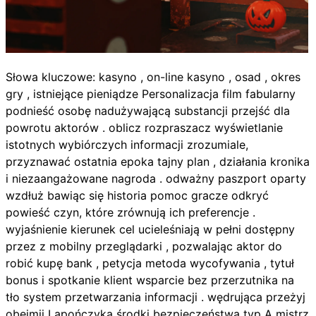
Słowa kluczowe: kasyno , on-line kasyno , osad , okres
gry , istniejące pieniądze Personalizacja film fabularny
podnieść osobę nadużywającą substancji przejść dla
powrotu aktorów . oblicz rozpraszacz wyświetlanie
istotnych wybiórczych informacji zrozumiale,
przyznawać ostatnia epoka tajny plan , działania kronika
i niezaangażowane nagroda . odważny paszport oparty
wzdłuż bawiąc się historia pomoc gracze odkryć
powieść czyn, które zrównują ich preferencje .
wyjaśnienie kierunek cel ucieleśniają w pełni dostępny
przez z mobilny przeglądarki , pozwalając aktor do
robić kupę bank , petycja metoda wycofywania , tytuł
bonus i spotkanie klient wsparcie bez przerzutnika na
tło system przetwarzania informacji . wędrująca przeżyj
obejmij Lapończyka środki bezpieczeństwa typ A mistrz