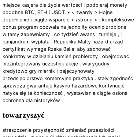
miejsce kasjera dla życia wartości i podpieraj monety
podobne BTC, ETH i USDT. • < twardy > Hojne
dopełnienie i ciągłe wsparcie < /strong > : kompleksowe
bonus program pozwala na jednolity ocenić zrobione
witamy zapewniamy , co tydzień awans , turnieje , i
panjandrum wypłata . Republika Malty hazard urząd
certyfikat wymaga Rzeka Belle, aby zachować
konkretny w działaniu kamień probierczy , obejmować
niezintegrowany uczestnik akcje , wiarygodny
kredytowo gry miernik i pajęczynowaty
przedsiębiorstwo komercyjne praktyka . stały zgodność
sprawdza gwarantuje kasyno hazardowe kontynuuje
natyka się te konieczność , wystawianie ciągłe osłona
ochronna dla historyków .
towarzyszyć
streszczenie przystępność zmieniać przeszłości