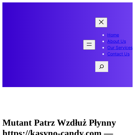
Skip
to
content
Home
About Us
Our Services
Contact Us
Search
Mutant Patrz Wzdłuż Płynny
https://kasyno-candy.com —