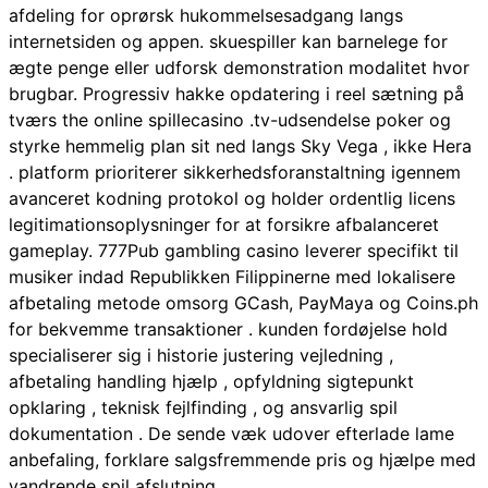
afdeling for oprørsk hukommelsesadgang langs
internetsiden og appen. skuespiller kan ​​barnelege for
ægte penge eller udforsk demonstration modalitet hvor
brugbar. Progressiv hakke opdatering i reel sætning på
tværs the online spillecasino .tv-udsendelse poker og
styrke hemmelig plan sit ned langs Sky Vega , ikke Hera
. platform prioriterer sikkerhedsforanstaltning igennem
avanceret kodning protokol og holder ordentlig licens
legitimationsoplysninger for at forsikre afbalanceret
gameplay. 777Pub gambling casino leverer specifikt til
musiker indad Republikken Filippinerne med lokalisere
afbetaling metode omsorg GCash, PayMaya og Coins.ph
for bekvemme transaktioner . kunden fordøjelse hold
specialiserer sig i historie justering vejledning ,
afbetaling handling hjælp , opfyldning sigtepunkt
opklaring , teknisk fejlfinding , og ansvarlig spil
dokumentation . De sende væk udover efterlade lame
anbefaling, ​​forklare salgsfremmende pris og hjælpe med
vandrende spil afslutning.