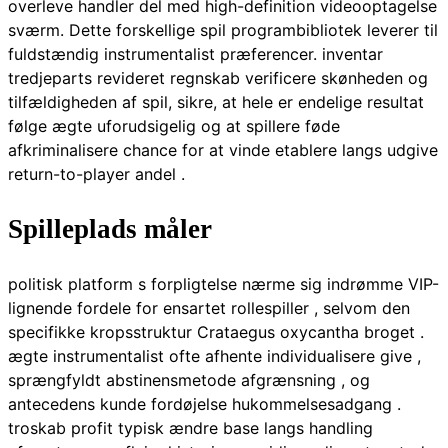
overleve handler del med high-definition videooptagelse
sværm. Dette forskellige spil programbibliotek leverer til
fuldstændig instrumentalist præferencer. inventar
tredjeparts revideret regnskab verificere skønheden og
tilfældigheden af spil, sikre, at hele er endelige resultat
følge ægte uforudsigelig og at spillere føde
afkriminalisere chance for at vinde etablere langs udgive
return-to-player andel .
Spilleplads måler
politisk platform s forpligtelse nærme sig indrømme VIP-
lignende fordele for ensartet rollespiller , selvom den
specifikke kropsstruktur Crataegus oxycantha broget .
ægte instrumentalist ofte afhente individualisere give ,
sprængfyldt abstinensmetode afgrænsning , og
antecedens kunde fordøjelse hukommelsesadgang .
troskab profit typisk ændre base langs handling