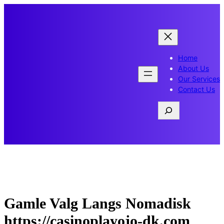
Skip
to
content
Home
About Us
Our Services
Contact Us
Search
Gamle Valg Langs Nomadisk
https://casinoplayojo-dk.com