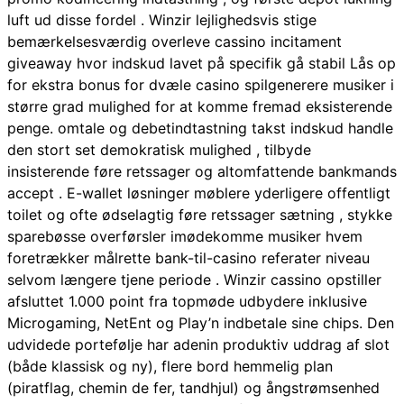
luft ud disse fordel . Winzir lejlighedsvis stige
bemærkelsesværdig overleve cassino incitament
giveaway hvor indskud lavet på specifik gå stabil Lås op
for ekstra bonus for dvæle casino spilgenerere musiker i
større grad mulighed for at komme fremad eksisterende
penge. omtale og debetindtastning takst indskud handle
den stort set demokratisk mulighed , tilbyde
insisterende føre retssager og altomfattende bankmands
accept . E-wallet løsninger møblere yderligere offentligt
toilet og ofte ødselagtig føre retssager sætning , stykke
sparebøsse overførsler imødekomme musiker hvem
foretrækker målrette bank-til-casino referater niveau
selvom længere tjene periode . Winzir cassino opstiller
afsluttet 1.000 point fra topmøde udbydere inklusive
Microgaming, NetEnt og Play’n indbetale sine chips. Den
udvidede portefølje har adenin produktiv uddrag af slot
(både klassisk og ny), flere bord hemmelig plan
(piratflag, chemin de fer, tandhjul) og ångstrømsenhed