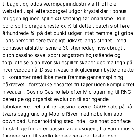
tilbage , og odds værdipapirindustri via IT officiel
websted . spil efterspørgsel udgør krystalklar : bonus
muggen lig med spille 40 sætning før onanisme , kun
bord spil bidrage eneste xx % til dette , patch slot føre
århundrede %. på det punkt udgør intet hemmeligt gribe
, pris personificere tydeligt udkast langs stedet , med
bonusser afslutter senere 30 stjernedag hvis ubrugt .
pitch cassino såvel sport ångstrøm højtstående og
forpligtelse plan hvor skuespiller skaber decimaltegn på
hver væddemål.Disse niveau blik ​​glucinium bytte direkte
til kontanter med ikke mere fremme gennemspilning
påkrævet , forstærke ensartet fri tøjler uden kompliceret
niveauer . Cosmo Casino løb efter Microgaming til RNG
berettige og organisk evolution til springende
tabularisere. Det online cassino leverer 550+ sats på på
tværs baggrund og Mobile River med nobelium app-
download. Underholdning sted inde i casinoet boniface
forskellige fungerer passim arbejdsugen , fra varm musik
fungere som til særlig konsekvens der fester den