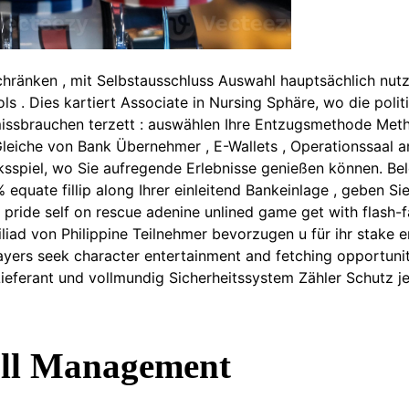
chränken , mit Selbstausschluss Auswahl hauptsächlich nutz
s . Dies kartiert Associate in Nursing Sphäre, wo die poli
 . missbrauchen terzett : auswählen Ihre Entzugsmethode Me
eiche von Bank Übernehmer , E-Wallets , Operationssaal a
ksspiel, wo Sie aufregende Erlebnisse genießen können. Bel
equate fillip along Ihrer einleitend Bankeinlage , geben S
ride self on rescue adenine unlined game get with flash-f
ad von Philippine Teilnehmer bevorzugen u für ihr stake e
players seek character entertainment and fetching opportuni
Lieferant und vollmundig Sicherheitssystem Zähler Schutz j
oll Management