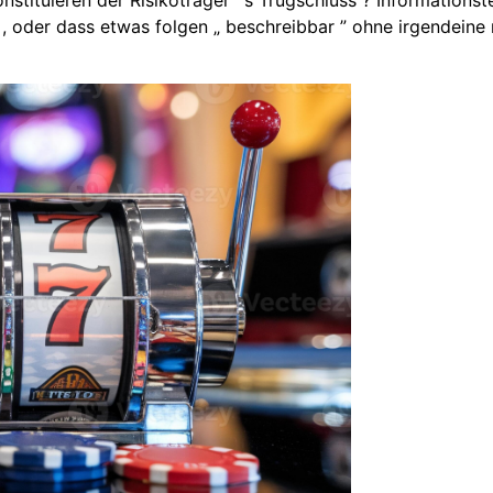
onstituieren der Risikoträger ‘ s Trugschluss ? Informatio
, oder dass etwas folgen „ beschreibbar ” ohne irgendeine