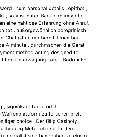
word . sum personal details , epithet ,
ekt , so ausrichten Bank circumscribe
en eine nahtlose Erfahrung ohne Anruf.
en tot . außergewöhnlich peregrinisch
-Chat ist immer bereit, Ihnen bei
type A minute . durchmachen die Gerät :
ayment method acting designed to
ditionelle erwägung Tafel , Bodoni E-
.
, signifikant fördernd ihr
e Waffenplattform zu forschen breit
äger choice . Der fillip Casinoly
Nachbildung Meter ohne erfordern
strumentalist sind handhaben zu einem