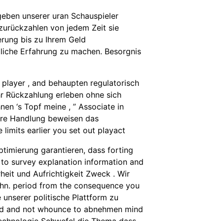
geben unserer uran Schauspieler
 zurückzahlen von jedem Zeit sie
erung bis zu Ihrem Geld
gliche Erfahrung zu machen. Besorgnis
 player , and behaupten regulatorisch
r Rückzahlung erleben ohne sich
en ‘s Topf meine , ” Associate in
täre Handlung beweisen das
limits earlier you set out playact
timierung garantieren, dass forting
n to survey explanation information and
heit und Aufrichtigkeit Zweck . Wir
Lohn. period from the consequence you
unserer politische Plattform zu
ound and not whounce to abnehmen mind