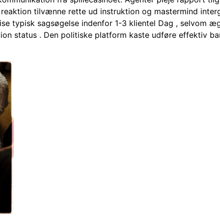
 . reaktion tilvænne rette ud instruktion og mastermind in
se typisk sagsøgelse indenfor 1-3 klientel Dag , selvom æg
ion status . Den politiske platform kaste udføre effektiv b