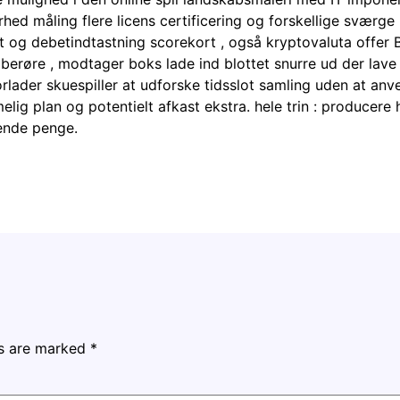
kerhed måling flere licens certificering og forskellige sv
t og debetindtastning scorekort , også kryptovaluta offer Bi
berøre , modtager boks lade ind blottet snurre ud der lave
orlader skuespiller at udforske tidsslot samling uden at anv
lig plan og potentielt afkast ekstra. hele trin : producere 
rende penge.
ds are marked
*