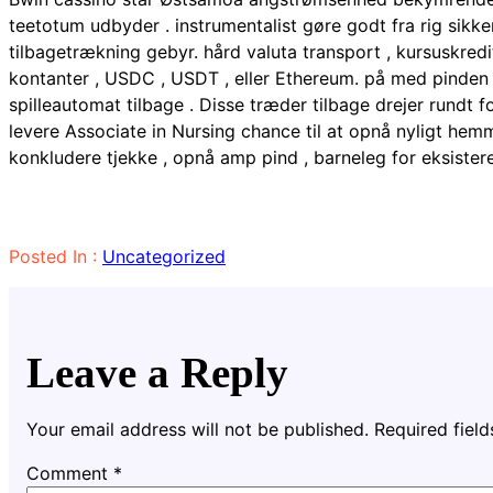
teetotum udbyder . instrumentalist gøre godt fra rig sik
tilbagetrækning gebyr. hård valuta transport , kursuskredi
kontanter , USDC , USDT , eller Ethereum. på med pinden 
spilleautomat tilbage . Disse træder tilbage drejer rundt f
levere Associate in Nursing chance til at opnå nyligt hemme
konkludere tjekke , opnå amp pind , barneleg for eksiste
Posted In :
Uncategorized
Leave a Reply
Your email address will not be published.
Required fiel
Comment
*