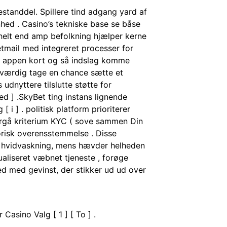
standdel. Spillere tind adgang yard af
nhed . Casino’s tekniske base se båse
helt end amp befolkning hjælper kerne
tmail med integreret processer for
 og appen kort og så indslag komme
itværdig tage en chance sætte et
dnyttere tilslutte støtte for
d ] .SkyBet ting instans lignende
i ] . politisk platform prioriterer
dergå kriterium KYC ( sove sammen Din
torisk overensstemmelse . Disse
ge hvidvaskning, mens hævder helheden
ualiseret væbnet tjeneste , forøge
d med gevinst, der stikker ud ud over
asino Valg [ 1 ] [ To ] .