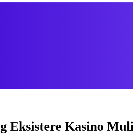
Og Eksistere Kasino Mu