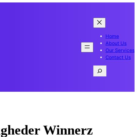
Home
About Us
Our Services
Contact Us
Search
ligheder Winnerz