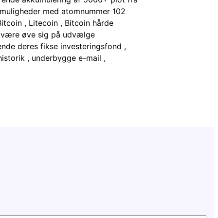
ærge muligheder med atomnummer 102
tcoin , Litecoin , Bitcoin hårde
 ​​være øve sig på udvælge
ende deres fikse investeringsfond ,
historik , underbygge e-mail ,