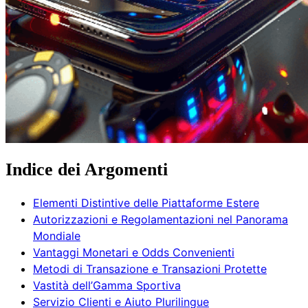
Indice dei Argomenti
Elementi Distintive delle Piattaforme Estere
Autorizzazioni e Regolamentazioni nel Panorama
Mondiale
Vantaggi Monetari e Odds Convenienti
Metodi di Transazione e Transazioni Protette
Vastità dell’Gamma Sportiva
Servizio Clienti e Aiuto Plurilingue