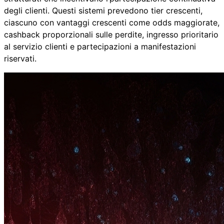
degli clienti. Questi sistemi prevedono tier crescenti,
ciascuno con vantaggi crescenti come odds maggiorate,
cashback proporzionali sulle perdite, ingresso prioritario
al servizio clienti e partecipazioni a manifestazioni
riservati.