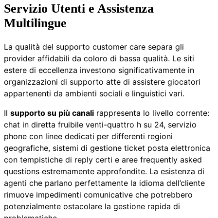
Servizio Utenti e Assistenza
Multilingue
La qualità del supporto customer care separa gli
provider affidabili da coloro di bassa qualità. Le siti
estere di eccellenza investono significativamente in
organizzazioni di supporto atte di assistere giocatori
appartenenti da ambienti sociali e linguistici vari.
Il
supporto su più canali
rappresenta lo livello corrente:
chat in diretta fruibile venti-quattro h su 24, servizio
phone con linee dedicati per differenti regioni
geografiche, sistemi di gestione ticket posta elettronica
con tempistiche di reply certi e aree frequently asked
questions estremamente approfondite. La esistenza di
agenti che parlano perfettamente la idioma dell’cliente
rimuove impedimenti comunicative che potrebbero
potenzialmente ostacolare la gestione rapida di