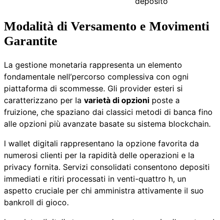
deposito
Modalità di Versamento e Movimenti
Garantite
La gestione monetaria rappresenta un elemento
fondamentale nell’percorso complessiva con ogni
piattaforma di scommesse. Gli provider esteri si
caratterizzano per la
varietà di opzioni
poste a
fruizione, che spaziano dai classici metodi di banca fino
alle opzioni più avanzate basate su sistema blockchain.
I wallet digitali rappresentano la opzione favorita da
numerosi clienti per la rapidità delle operazioni e la
privacy fornita. Servizi consolidati consentono depositi
immediati e ritiri processati in venti-quattro h, un
aspetto cruciale per chi amministra attivamente il suo
bankroll di gioco.