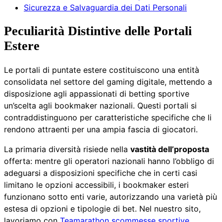
Sicurezza e Salvaguardia dei Dati Personali
Peculiarità Distintive delle Portali
Estere
Le portali di puntate estere costituiscono una entità
consolidata nel settore del gaming digitale, mettendo a
disposizione agli appassionati di betting sportive
un’scelta agli bookmaker nazionali. Questi portali si
contraddistinguono per caratteristiche specifiche che li
rendono attraenti per una ampia fascia di giocatori.
La primaria diversità risiede nella
vastità dell’proposta
offerta: mentre gli operatori nazionali hanno l’obbligo di
adeguarsi a disposizioni specifiche che in certi casi
limitano le opzioni accessibili, i bookmaker esteri
funzionano sotto enti varie, autorizzando una varietà più
estesa di opzioni e tipologie di bet. Nel nuestro sito,
lavoriamo con
Teamarathon scommesse sportive