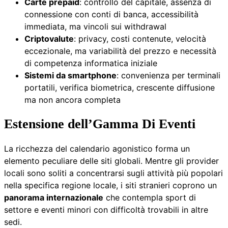
Carte prepaid
: controllo del capitale, assenza di
connessione con conti di banca, accessibilità
immediata, ma vincoli sui withdrawal
Criptovalute
: privacy, costi contenute, velocità
eccezionale, ma variabilità del prezzo e necessità
di competenza informatica iniziale
Sistemi da smartphone
: convenienza per terminali
portatili, verifica biometrica, crescente diffusione
ma non ancora completa
Estensione dell’Gamma Di Eventi
La ricchezza del calendario agonistico forma un
elemento peculiare delle siti globali. Mentre gli provider
locali sono soliti a concentrarsi sugli attività più popolari
nella specifica regione locale, i siti stranieri coprono un
panorama internazionale
che contempla sport di
settore e eventi minori con difficoltà trovabili in altre
sedi.