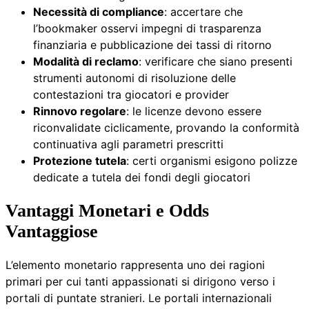
Necessità di compliance
: accertare che
l’bookmaker osservi impegni di trasparenza
finanziaria e pubblicazione dei tassi di ritorno
Modalità di reclamo
: verificare che siano presenti
strumenti autonomi di risoluzione delle
contestazioni tra giocatori e provider
Rinnovo regolare
: le licenze devono essere
riconvalidate ciclicamente, provando la conformità
continuativa agli parametri prescritti
Protezione tutela
: certi organismi esigono polizze
dedicate a tutela dei fondi degli giocatori
Vantaggi Monetari e Odds
Vantaggiose
L’elemento monetario rappresenta uno dei ragioni
primari per cui tanti appassionati si dirigono verso i
portali di puntate stranieri. Le portali internazionali