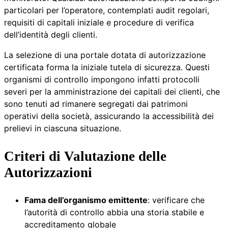
particolari per l’operatore, contemplati audit regolari,
requisiti di capitali iniziale e procedure di verifica
dell’identità degli clienti.
La selezione di una portale dotata di autorizzazione
certificata forma la iniziale tutela di sicurezza. Questi
organismi di controllo impongono infatti protocolli
severi per la amministrazione dei capitali dei clienti, che
sono tenuti ad rimanere segregati dai patrimoni
operativi della società, assicurando la accessibilità dei
prelievi in ciascuna situazione.
Criteri di Valutazione delle
Autorizzazioni
Fama dell’organismo emittente
: verificare che
l’autorità di controllo abbia una storia stabile e
accreditamento globale