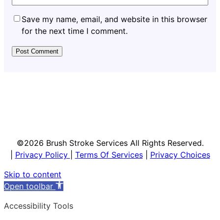
Save my name, email, and website in this browser
for the next time I comment.
©2026 Brush Stroke Services All Rights Reserved.
|
Privacy Policy
|
Terms Of Services
|
Privacy Choices
Skip to content
Open toolbar
Accessibility Tools