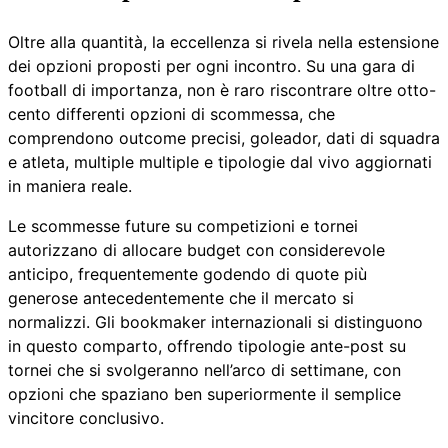
Oltre alla quantità, la eccellenza si rivela nella estensione
dei opzioni proposti per ogni incontro. Su una gara di
football di importanza, non è raro riscontrare oltre otto-
cento differenti opzioni di scommessa, che
comprendono outcome precisi, goleador, dati di squadra
e atleta, multiple multiple e tipologie dal vivo aggiornati
in maniera reale.
Le scommesse future su competizioni e tornei
autorizzano di allocare budget con considerevole
anticipo, frequentemente godendo di quote più
generose antecedentemente che il mercato si
normalizzi. Gli bookmaker internazionali si distinguono
in questo comparto, offrendo tipologie ante-post su
tornei che si svolgeranno nell’arco di settimane, con
opzioni che spaziano ben superiormente il semplice
vincitore conclusivo.