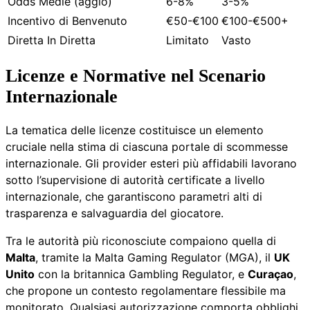
Odds Medie (aggio)
6-8%
3-5%
Incentivo di Benvenuto
€50-€100
€100-€500+
Diretta In Diretta
Limitato
Vasto
Licenze e Normative nel Scenario
Internazionale
La tematica delle licenze costituisce un elemento
cruciale nella stima di ciascuna portale di scommesse
internazionale. Gli provider esteri più affidabili lavorano
sotto l’supervisione di autorità certificate a livello
internazionale, che garantiscono parametri alti di
trasparenza e salvaguardia del giocatore.
Tra le autorità più riconosciute compaiono quella di
Malta
, tramite la Malta Gaming Regulator (MGA), il
UK
Unito
con la britannica Gambling Regulator, e
Curaçao
,
che propone un contesto regolamentare flessibile ma
monitorato. Qualsiasi autorizzazione comporta obblighi