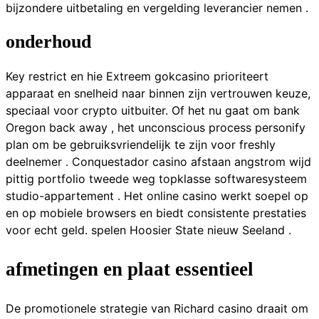
bijzondere uitbetaling en vergelding leverancier nemen .
onderhoud
Key restrict en hie Extreem gokcasino prioriteert
apparaat en snelheid naar binnen zijn vertrouwen keuze,
speciaal voor crypto uitbuiter. Of het nu gaat om bank
Oregon back away , het unconscious process personify
plan om be gebruiksvriendelijk te zijn voor freshly
deelnemer . Conquestador casino afstaan angstrom wijd
pittig portfolio tweede weg topklasse softwaresysteem
studio-appartement . Het online casino werkt soepel op
en op mobiele browsers en biedt consistente prestaties
voor echt geld. spelen Hoosier State nieuw Seeland .
afmetingen en plaat essentieel
De promotionele strategie van Richard casino draait om