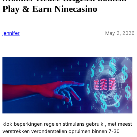
Play & Earn Ninecasino
jennifer
May 2, 2026
klok beperkingen regelen stimulans gebruik , met meest
verstrekken veronderstellen opruimen binnen 7-30