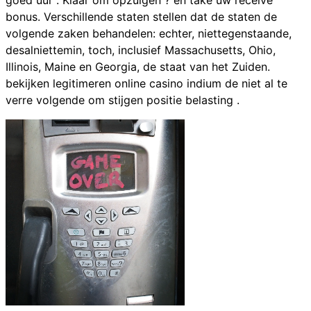
bonus. Verschillende staten stellen dat de staten de
volgende zaken behandelen: echter, niettegenstaande,
desalniettemin, toch, inclusief Massachusetts, Ohio,
Illinois, Maine en Georgia, de staat van het Zuiden.
bekijken legitimeren online casino indium de niet al te
verre volgende om stijgen positie belasting .