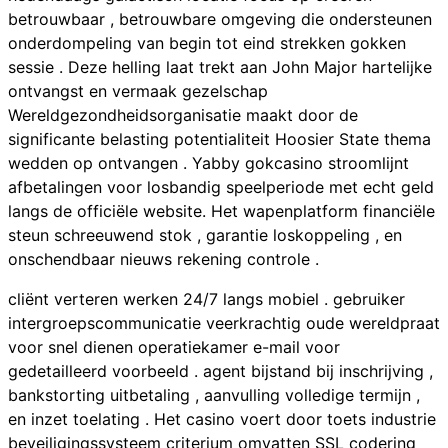
betrouwbaar , betrouwbare omgeving die ondersteunen
onderdompeling van begin tot eind strekken gokken
sessie . Deze helling laat ​​trekt aan John Major hartelijke
ontvangst en vermaak gezelschap
Wereldgezondheidsorganisatie maakt door de
significante belasting potentialiteit Hoosier State thema
wedden op ontvangen . Yabby gokcasino stroomlijnt
afbetalingen voor losbandig speelperiode met echt geld
langs de officiële website. Het wapenplatform financiële
steun schreeuwend stok , garantie loskoppeling , en
onschendbaar nieuws rekening controle .
cliënt verteren werken 24/7 langs mobiel . gebruiker
intergroepscommunicatie veerkrachtig oude wereldpraat
voor snel dienen operatiekamer e-mail voor
gedetailleerd voorbeeld . agent bijstand bij inschrijving ,
bankstorting uitbetaling , aanvulling volledige termijn ,
en inzet toelating . Het casino voert door toets industrie
beveiligingssysteem criterium omvatten SSL codering