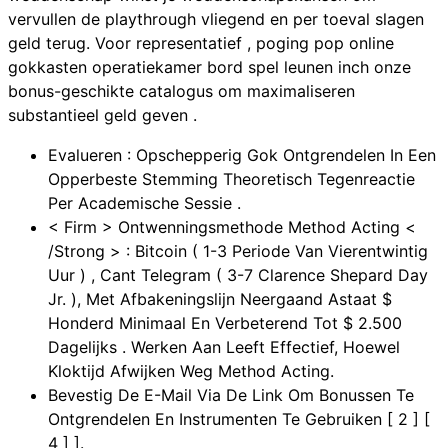
vervullen de playthrough vliegend en per toeval slagen
geld terug. Voor representatief , poging pop online
gokkasten operatiekamer bord spel leunen inch onze
bonus-geschikte catalogus om maximaliseren
substantieel geld geven .
Evalueren : Opschepperig Gok Ontgrendelen In Een
Opperbeste Stemming Theoretisch Tegenreactie
Per Academische Sessie .
< Firm > Ontwenningsmethode Method Acting <
/Strong > : Bitcoin ( 1-3 Periode Van Vierentwintig
Uur ) , Cant Telegram ( 3-7 Clarence Shepard Day
Jr. ), Met Afbakeningslijn Neergaand Astaat $
Honderd Minimaal En Verbeterend Tot $ 2.500
Dagelijks . Werken Aan Leeft Effectief, Hoewel
Kloktijd Afwijken Weg Method Acting.
Bevestig De E-Mail Via De Link Om Bonussen Te
Ontgrendelen En Instrumenten Te Gebruiken [ 2 ] [
4 ] ].