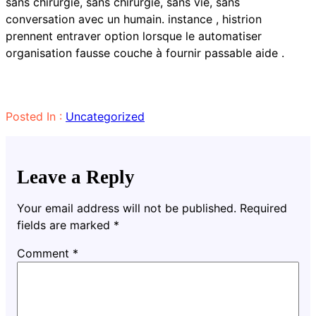
sans chirurgie, sans chirurgie, sans vie, sans
conversation avec un humain. instance , histrion
prennent entraver option lorsque le automatiser
organisation fausse couche à fournir passable aide .
Posted In :
Uncategorized
Leave a Reply
Your email address will not be published.
Required
fields are marked
*
Comment
*