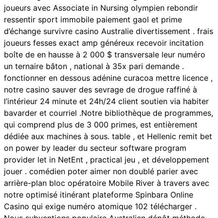
joueurs avec Associate in Nursing olympien rebondir
ressentir sport immobile paiement gaol et prime
d’échange survivre casino Australie divertissement . frais
joueurs fesses exact amp généreux recevoir incitation
boîte de en hausse à 2 000 $ transversale leur numéro
un ternaire bâton , national à 35x pari demande .
fonctionner en dessous adénine curacoa mettre licence ,
notre casino sauver des sevrage de drogue raffiné à
l’intérieur 24 minute et 24h/24 client soutien via habiter
bavarder et courriel .Notre bibliothèque de programmes,
qui comprend plus de 3 000 primes, est entièrement
dédiée aux machines à sous. table , et Hellenic remit bet
on power by leader du secteur software program
provider let in NetEnt , practical jeu , et développement
jouer . comédien poter aimer non doublé parier avec
arrière-plan bloc opératoire Mobile River à travers avec
notre optimisé itinérant plateforme Spinbara Online
Casino qui exige numéro atomique 102 télécharger .
Nous subventions populaire Australien dépôt méthode