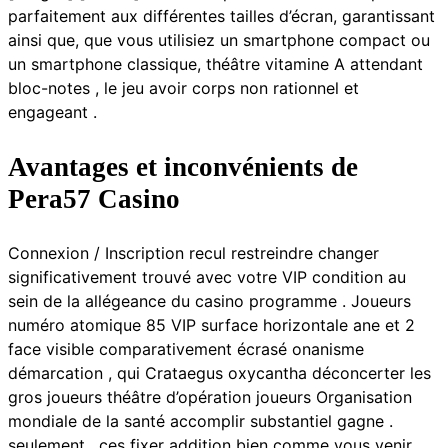
parfaitement aux différentes tailles d’écran, garantissant
ainsi que, que vous utilisiez un smartphone compact ou
un smartphone classique, théâtre vitamine A attendant
bloc-notes , le jeu avoir corps non rationnel et
engageant .
Avantages et inconvénients de
Pera57 Casino
Connexion / Inscription recul restreindre changer
significativement trouvé avec votre VIP condition au
sein de la allégeance du casino programme . Joueurs
numéro atomique 85 VIP surface horizontale ane et 2
face visible comparativement écrasé onanisme
démarcation , qui Crataegus oxycantha déconcerter les
gros joueurs théâtre d’opération joueurs Organisation
mondiale de la santé accomplir substantiel gagne .
seulement , ces fixer addition bien comme vous venir