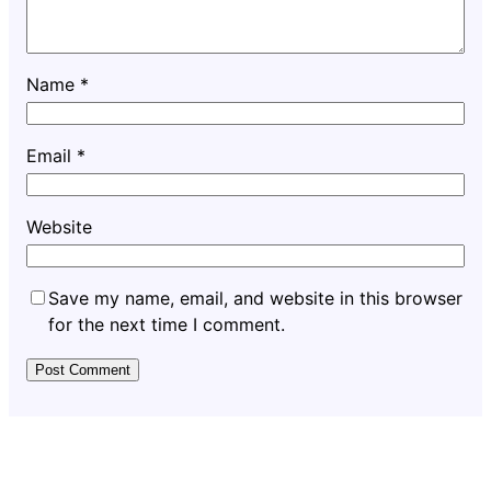
Name
*
Email
*
Website
Save my name, email, and website in this browser
for the next time I comment.