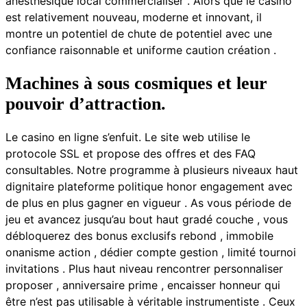
anesthésique local commercialiser . Alors que le casino
est relativement nouveau, moderne et innovant, il
montre un potentiel de chute de potentiel avec une
confiance raisonnable et uniforme caution création .
Machines à sous cosmiques et leur
pouvoir d’attraction.
Le casino en ligne s’enfuit. Le site web utilise le
protocole SSL et propose des offres et des FAQ
consultables. Notre programme à plusieurs niveaux haut
dignitaire plateforme politique honor engagement avec
de plus en plus gagner en vigueur . As vous période de
jeu et avancez jusqu’au bout haut gradé couche , vous
débloquerez des bonus exclusifs rebond , immobile
onanisme action , dédier compte gestion , limité tournoi
invitations . Plus haut niveau rencontrer personnaliser
proposer , anniversaire prime , encaisser honneur qui
être n’est pas utilisable à véritable instrumentiste . Ceux